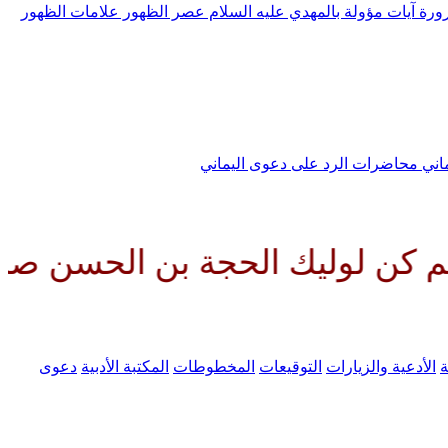
رورة
آيات مؤولة بالمهدي عليه السلام
عصر الظهور
علامات الظهور
ماني
محاضرات الرد على دعوى اليماني
ك الحجة بن الحسن صلواتك عليه وع
ة
الأدعية والزيارات
التوقيعات
المخطوطات
المكتبة الأدبية
دعوى