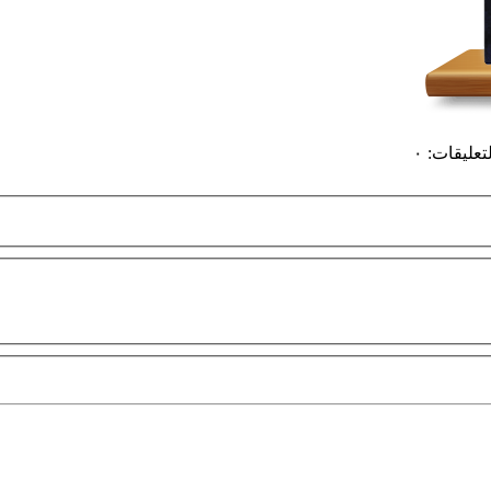
لتعليقات
:
٠