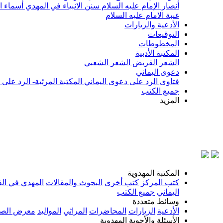
أنصار الإمام عليه السلام
سنن الانبياء في المهدي
أسماء ا
غيبة الامام عليه السلام
الأدعية والزيارات
التوقيعات
المخطوطات
المكتبة الأدبية
الشعر القريض
الشعر الشعبي
دعوى اليماني
فتاوى الرد على دعوى اليماني
المكتبة المرئية- الرد على
جميع الكتب
المزيد
بسم ال
المكتبة المهدوية
كتب المركز
كتب أخرى
البحوث والمقالات
المهدي في الق
اليماني
جميع الكتب
وسائط متعددة
الأدعية
الزيارات
المحاضرات
المراثي
المواليد
معرض الصو
الأسئلة والأجوبة المهدوية