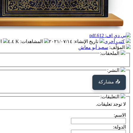
كتب أخرى
تاريخ الإنشاء
:
٢٠٢١/٠٧/١٤
المشاهدات
:
٤.٤ K
ا
المؤلّف
:
سعيد أبو معاش
الملحقات:
النشر:
📤 مشاركة
التعليقات:
لا توجد تعليقات.
الاسم:
الدولة: