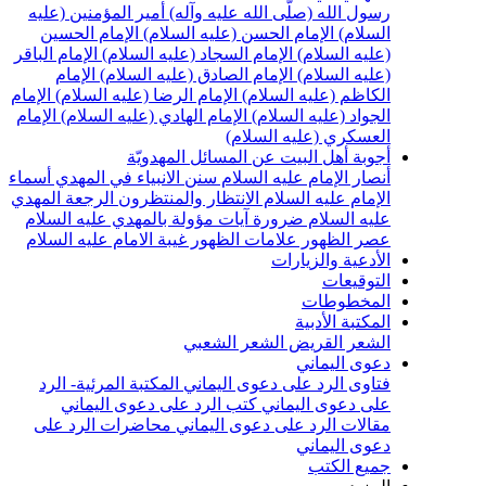
سول الله (صلّى الله عليه وآله)
أمير المؤمنين (عليه
لسلام)
الإمام الحسن (عليه السلام)
الإمام الحسين
عليه السلام)
الإمام السجاد (عليه السلام)
الإمام الباقر
عليه السلام)
الإمام الصادق (عليه السلام)
الإمام
لكاظم (عليه السلام)
الإمام الرضا (عليه السلام)
الإمام
لجواد (عليه السلام)
الإمام الهادي (عليه السلام)
الإمام
لعسكري (عليه السلام)
جوبة أهل البيت عن المسائل المهدويّة
نصار الإمام عليه السلام
سنن الانبياء في المهدي
أسماء
لإمام عليه السلام
الانتظار والمنتظرون
الرجعة
المهدي
ليه السلام ضرورة
آيات مؤولة بالمهدي عليه السلام
صر الظهور
علامات الظهور
غيبة الامام عليه السلام
لأدعية والزيارات
لتوقيعات
لمخطوطات
لمكتبة الأدبية
لشعر القريض
الشعر الشعبي
عوى اليماني
تاوى الرد على دعوى اليماني
المكتبة المرئية- الرد
لى دعوى اليماني
كتب الرد على دعوى اليماني
قالات الرد على دعوى اليماني
محاضرات الرد على
عوى اليماني
ميع الكتب