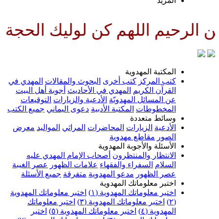
لمزيد
للهم كن لوليك الحجة بن الحسن ص
لمكتبة المهدوية
تب المركز
كتب أخرى
البحوث والمقالات
المهدي في
لقرآن الكريم
المهدي في الأحاديث
أجوبة أهل البيت
ن المسائل المهدويّة
الأدعية والزيارات
التوقيعات
لمخطوطات
المكتبة الأدبية
دعوى اليماني
جميع الكتب
سائط متعددة
لأدعية
الزيارات
المحاضرات
المراثي
المواليد
معرض
لصور
مقاطع مهدوية
لأسئلة والأجوبة المهدوية
لانتظار والمنتظرون
أصحاب الإمام المهدي عليه
لسلام
السفراء والفقهاء
علامات الظهور
عصر الغيبة
صر الظهور
مدعو المهدوية
متفرقة
جميع الأسئلة
ختبر معلوماتك المهدوية
ختبر معلوماتك المهدوية (١)
اختبر معلوماتك المهدوية
اختبر معلوماتك المهدوية (٣)
اختبر معلوماتك
لمهدوية (٤)
اختبر معلوماتك المهدوية (٥)
اختبر