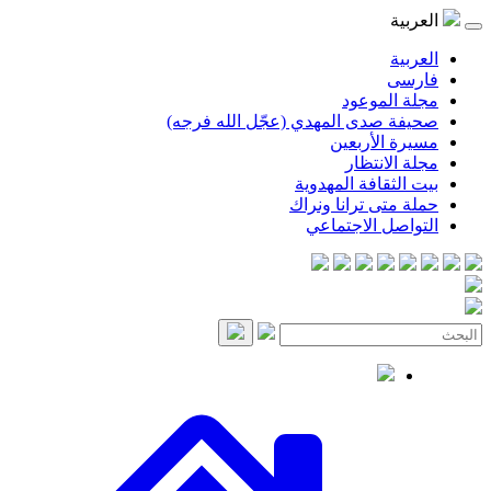
موعود
صدى المهدي (عجّل الله فرجه)
لأربعين
انتظار
قافة المهدوية
ى ترانا ونراك
 الاجتماعي