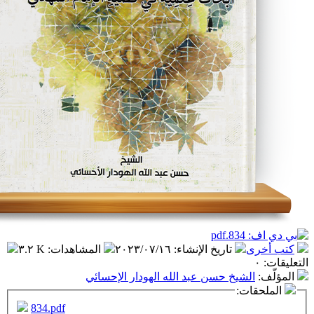
تاريخ الإنشاء
:
٢٠٢٣/٠٧/١٦
المشاهدات
:
٣.٢ K
شيخ حسن عبد الله الهودار الإحسائي
ت:
834.pdf