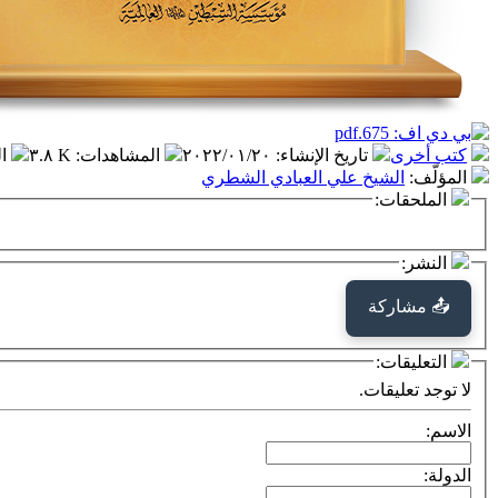
كتب أخرى
تاريخ الإنشاء
:
٢٠٢٢/٠١/٢٠
المشاهدات
:
٣.٨ K
ا
المؤلّف
:
الشيخ علي العبادي الشطري
الملحقات:
النشر:
📤 مشاركة
التعليقات:
لا توجد تعليقات.
الاسم:
الدولة: