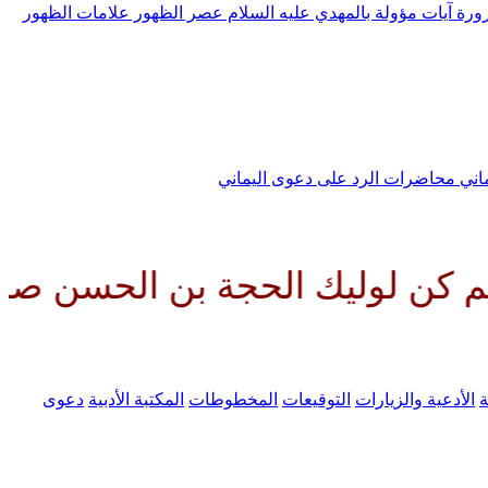
رورة
آيات مؤولة بالمهدي عليه السلام
عصر الظهور
علامات الظهور
ماني
محاضرات الرد على دعوى اليماني
 الحجة بن الحسن صلواتك عليه وع
ة
الأدعية والزيارات
التوقيعات
المخطوطات
المكتبة الأدبية
دعوى