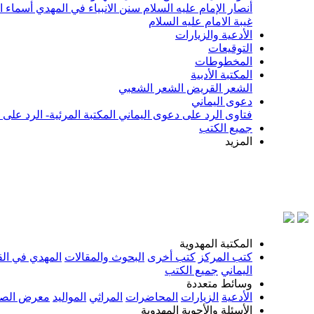
أنصار الإمام عليه السلام
سنن الانبياء في المهدي
أسماء ا
غيبة الامام عليه السلام
الأدعية والزيارات
التوقيعات
المخطوطات
المكتبة الأدبية
الشعر القريض
الشعر الشعبي
دعوى اليماني
فتاوى الرد على دعوى اليماني
المكتبة المرئية- الرد على
جميع الكتب
المزيد
بسم الل
المكتبة المهدوية
كتب المركز
كتب أخرى
البحوث والمقالات
المهدي في الق
اليماني
جميع الكتب
وسائط متعددة
الأدعية
الزيارات
المحاضرات
المراثي
المواليد
معرض الصو
الأسئلة والأجوبة المهدوية