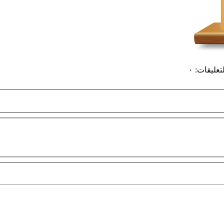
لتعليقات
:
٠