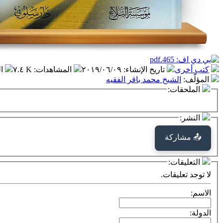
كتب أخرى
تاريخ الإنشاء
:
٢٠١٩/٠٦/٠٩
المشاهدات
:
٧.٤ K
ا
المؤلّف
:
الشيخ محمد باقر الفقيه
الملحقات:
النشر:
📤 مشاركة
التعليقات:
لا توجد تعليقات.
الاسم:
الدولة: