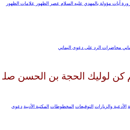
رورة
آيات مؤولة بالمهدي عليه السلام
عصر الظهور
علامات الظهور
ماني
محاضرات الرد على دعوى اليماني
الحجة بن الحسن صلواتك عليه وعل
ة
الأدعية والزيارات
التوقيعات
المخطوطات
المكتبة الأدبية
دعوى