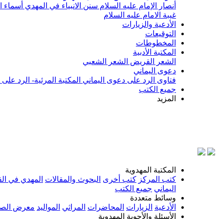
أنصار الإمام عليه السلام
سنن الانبياء في المهدي
أسماء ا
غيبة الامام عليه السلام
الأدعية والزيارات
التوقيعات
المخطوطات
المكتبة الأدبية
الشعر القريض
الشعر الشعبي
دعوى اليماني
فتاوى الرد على دعوى اليماني
المكتبة المرئية- الرد على
جميع الكتب
المزيد
بسم الله
المكتبة المهدوية
كتب المركز
كتب أخرى
البحوث والمقالات
المهدي في الق
اليماني
جميع الكتب
وسائط متعددة
الأدعية
الزيارات
المحاضرات
المراثي
المواليد
معرض الصو
الأسئلة والأجوبة المهدوية