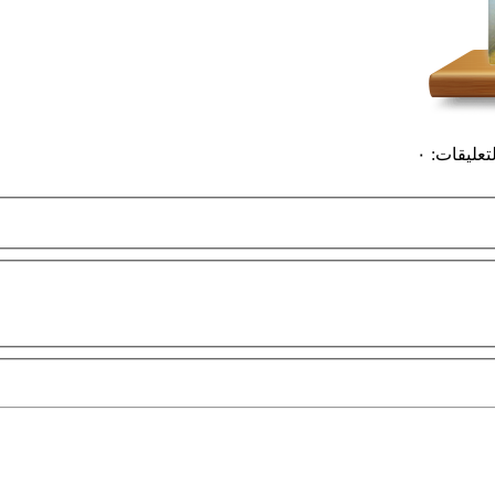
لتعليقات
:
٠