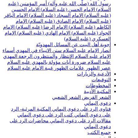
سول الله (صلّى الله عليه وآله)
أمير المؤمنين (عليه
لسلام)
الإمام الحسن (عليه السلام)
الإمام الحسين
عليه السلام)
الإمام السجاد (عليه السلام)
الإمام الباقر
عليه السلام)
الإمام الصادق (عليه السلام)
الإمام
لكاظم (عليه السلام)
الإمام الرضا (عليه السلام)
الإمام
لجواد (عليه السلام)
الإمام الهادي (عليه السلام)
الإمام
لعسكري (عليه السلام)
جوبة أهل البيت عن المسائل المهدويّة
نصار الإمام عليه السلام
سنن الانبياء في المهدي
أسماء
لإمام عليه السلام
الانتظار والمنتظرون
الرجعة
المهدي
ليه السلام ضرورة
آيات مؤولة بالمهدي عليه السلام
صر الظهور
علامات الظهور
غيبة الامام عليه السلام
لأدعية والزيارات
لتوقيعات
لمخطوطات
لمكتبة الأدبية
لشعر القريض
الشعر الشعبي
عوى اليماني
تاوى الرد على دعوى اليماني
المكتبة المرئية- الرد
لى دعوى اليماني
كتب الرد على دعوى اليماني
قالات الرد على دعوى اليماني
محاضرات الرد على
عوى اليماني
ميع الكتب