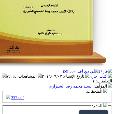
تاريخ الإنشاء
:
٢٠١٦/٠٩/٠٧
المشاهدات
:
٧.١ K
سيد محمد رضا الشيرازي
ت:
337.pdf