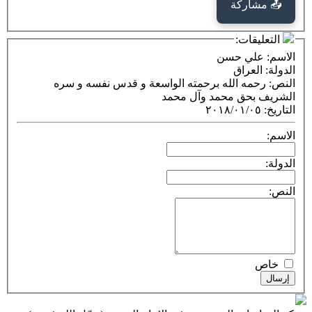
كة
ت:
ي حسن
راق
ه الله برحمته الواسعة و قدس نفسه و سره
ق محمد وآل محمد
٢٠١٨/٠١