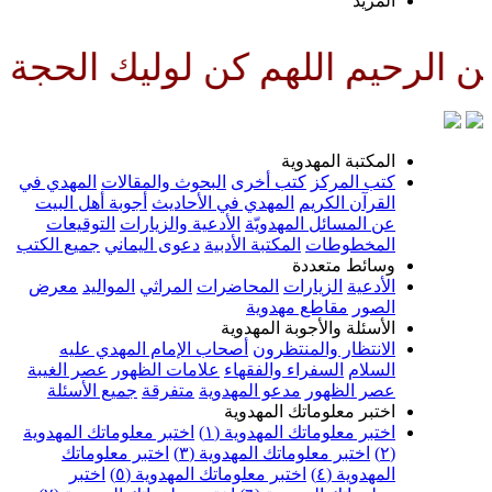
لمزيد
لهم كن لوليك الحجة بن الحسن صل
لمكتبة المهدوية
تب المركز
كتب أخرى
البحوث والمقالات
المهدي في
لقرآن الكريم
المهدي في الأحاديث
أجوبة أهل البيت
ن المسائل المهدويّة
الأدعية والزيارات
التوقيعات
لمخطوطات
المكتبة الأدبية
دعوى اليماني
جميع الكتب
سائط متعددة
لأدعية
الزيارات
المحاضرات
المراثي
المواليد
معرض
لصور
مقاطع مهدوية
لأسئلة والأجوبة المهدوية
لانتظار والمنتظرون
أصحاب الإمام المهدي عليه
لسلام
السفراء والفقهاء
علامات الظهور
عصر الغيبة
صر الظهور
مدعو المهدوية
متفرقة
جميع الأسئلة
ختبر معلوماتك المهدوية
ختبر معلوماتك المهدوية (١)
اختبر معلوماتك المهدوية
اختبر معلوماتك المهدوية (٣)
اختبر معلوماتك
لمهدوية (٤)
اختبر معلوماتك المهدوية (٥)
اختبر