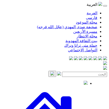
موعود
صدى المهدي (عجّل الله فرجه)
لأربعين
انتظار
قافة المهدوية
ى ترانا ونراك
 الاجتماعي