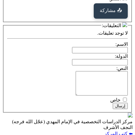
كة
ت:
يقات.
ت التخصصية في الإمام المهدي (عجّل الله فرجه)
ف
ز