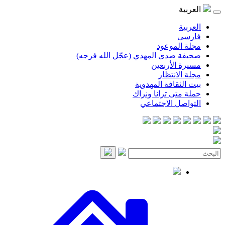
موعود
صدى المهدي (عجّل الله فرجه)
لأربعين
انتظار
قافة المهدوية
ى ترانا ونراك
 الاجتماعي