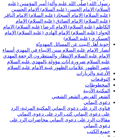
سول الله (صلّى الله عليه وآله)
أمير المؤمنين (عليه
لسلام)
الإمام الحسن (عليه السلام)
الإمام الحسين
عليه السلام)
الإمام السجاد (عليه السلام)
الإمام الباقر
عليه السلام)
الإمام الصادق (عليه السلام)
الإمام
لكاظم (عليه السلام)
الإمام الرضا (عليه السلام)
الإمام
لجواد (عليه السلام)
الإمام الهادي (عليه السلام)
الإمام
لعسكري (عليه السلام)
جوبة أهل البيت عن المسائل المهدويّة
نصار الإمام عليه السلام
سنن الانبياء في المهدي
أسماء
لإمام عليه السلام
الانتظار والمنتظرون
الرجعة
المهدي
ليه السلام ضرورة
آيات مؤولة بالمهدي عليه السلام
صر الظهور
علامات الظهور
غيبة الامام عليه السلام
لأدعية والزيارات
لتوقيعات
لمخطوطات
لمكتبة الأدبية
لشعر القريض
الشعر الشعبي
عوى اليماني
تاوى الرد على دعوى اليماني
المكتبة المرئية- الرد
لى دعوى اليماني
كتب الرد على دعوى اليماني
قالات الرد على دعوى اليماني
محاضرات الرد على
عوى اليماني
ميع الكتب