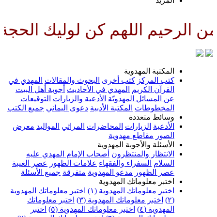
لمزيد
للهم كن لوليك الحجة بن الحسن ص
لمكتبة المهدوية
تب المركز
كتب أخرى
البحوث والمقالات
المهدي في
لقرآن الكريم
المهدي في الأحاديث
أجوبة أهل البيت
ن المسائل المهدويّة
الأدعية والزيارات
التوقيعات
لمخطوطات
المكتبة الأدبية
دعوى اليماني
جميع الكتب
سائط متعددة
لأدعية
الزيارات
المحاضرات
المراثي
المواليد
معرض
لصور
مقاطع مهدوية
لأسئلة والأجوبة المهدوية
لانتظار والمنتظرون
أصحاب الإمام المهدي عليه
لسلام
السفراء والفقهاء
علامات الظهور
عصر الغيبة
صر الظهور
مدعو المهدوية
متفرقة
جميع الأسئلة
ختبر معلوماتك المهدوية
ختبر معلوماتك المهدوية (١)
اختبر معلوماتك المهدوية
اختبر معلوماتك المهدوية (٣)
اختبر معلوماتك
لمهدوية (٤)
اختبر معلوماتك المهدوية (٥)
اختبر