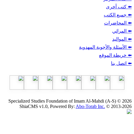
ب
أجوبة المهدوية
وقع
Specialized Studies Foundation of Imam Al-Mahdi
ShiaCMS v1.0, Powered By:
Abo-Torab Inc.