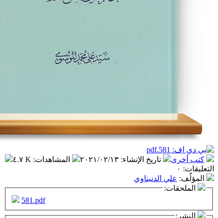
تاريخ الإنشاء
:
٢٠٢١/٠٢/١٣
المشاهدات
:
٤.٧ K
ي الدنيناوي
ت:
581.pdf