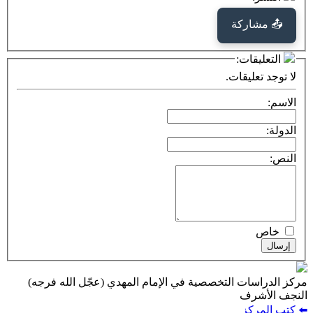
كة
ت:
يقات.
ت التخصصية في الإمام المهدي (عجّل الله فرجه)
ف
ز