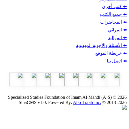
ب
أجوبة المهدوية
وقع
Specialized Studies Foundation of Imam Al-Mahdi
ShiaCMS v1.0, Powered By:
Abo-Torab Inc.