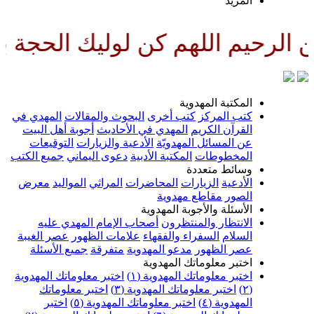
لمزيد
لهم كن لوليك الحجة بن الحسن صل
لمكتبة المهدوية
تب المركز
كتب أخرى
البحوث والمقالات
المهدي في
لقرآن الكريم
المهدي في الأحاديث
أجوبة أهل البيت
ن المسائل المهدويّة
الأدعية والزيارات
التوقيعات
لمخطوطات
المكتبة الأدبية
دعوى اليماني
جميع الكتب
سائط متعددة
لأدعية
الزيارات
المحاضرات
المراثي
المواليد
معرض
لصور
مقاطع مهدوية
لأسئلة والأجوبة المهدوية
لانتظار والمنتظرون
أصحاب الإمام المهدي عليه
لسلام
السفراء والفقهاء
علامات الظهور
عصر الغيبة
صر الظهور
مدعو المهدوية
متفرقة
جميع الأسئلة
ختبر معلوماتك المهدوية
ختبر معلوماتك المهدوية (١)
اختبر معلوماتك المهدوية
اختبر معلوماتك المهدوية (٣)
اختبر معلوماتك
لمهدوية (٤)
اختبر معلوماتك المهدوية (٥)
اختبر