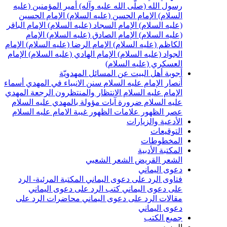
سول الله (صلّى الله عليه وآله)
أمير المؤمنين (عليه
لسلام)
الإمام الحسن (عليه السلام)
الإمام الحسين
عليه السلام)
الإمام السجاد (عليه السلام)
الإمام الباقر
عليه السلام)
الإمام الصادق (عليه السلام)
الإمام
لكاظم (عليه السلام)
الإمام الرضا (عليه السلام)
الإمام
لجواد (عليه السلام)
الإمام الهادي (عليه السلام)
الإمام
لعسكري (عليه السلام)
جوبة أهل البيت عن المسائل المهدويّة
نصار الإمام عليه السلام
سنن الانبياء في المهدي
أسماء
لإمام عليه السلام
الانتظار والمنتظرون
الرجعة
المهدي
ليه السلام ضرورة
آيات مؤولة بالمهدي عليه السلام
صر الظهور
علامات الظهور
غيبة الامام عليه السلام
لأدعية والزيارات
لتوقيعات
لمخطوطات
لمكتبة الأدبية
لشعر القريض
الشعر الشعبي
عوى اليماني
تاوى الرد على دعوى اليماني
المكتبة المرئية- الرد
لى دعوى اليماني
كتب الرد على دعوى اليماني
قالات الرد على دعوى اليماني
محاضرات الرد على
عوى اليماني
ميع الكتب