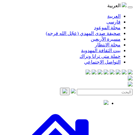
موعود
صدى المهدي (عجّل الله فرجه)
لأربعين
انتظار
قافة المهدوية
ى ترانا ونراك
 الاجتماعي