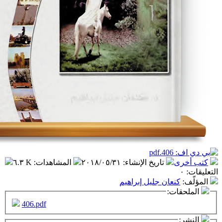
تاريخ الإنشاء
:
٢٠١٨/٠٥/٣١
المشاهدات
:
٦.٣ K
عان جليل إبراهيم
ت:
406.pdf