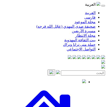
موعود
صدى المهدي (عجّل الله فرجه)
لأربعين
انتظار
قافة المهدوية
ى ترانا ونراك
 الاجتماعي