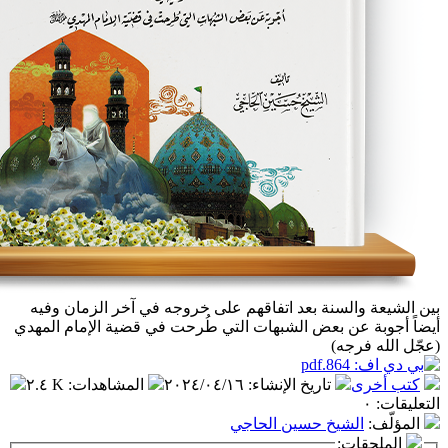
لسنة بعد اتفاقهم على خروجه في آخر الزمان وفيه
عن بعض الشبهات التي طُرحت في قضية الإمام المهدي
جه)
تاريخ الإنشاء
:
٢٠٢٤/٠٤/١٦
المشاهدات
:
٢.٤ K
شيخ حسين الحاجي
ت: