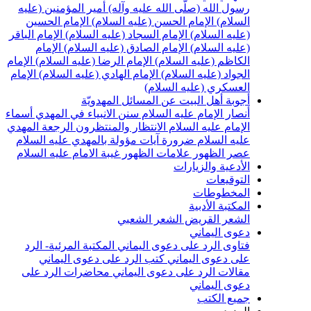
سول الله (صلّى الله عليه وآله)
أمير المؤمنين (عليه
لسلام)
الإمام الحسن (عليه السلام)
الإمام الحسين
عليه السلام)
الإمام السجاد (عليه السلام)
الإمام الباقر
عليه السلام)
الإمام الصادق (عليه السلام)
الإمام
لكاظم (عليه السلام)
الإمام الرضا (عليه السلام)
الإمام
لجواد (عليه السلام)
الإمام الهادي (عليه السلام)
الإمام
لعسكري (عليه السلام)
جوبة أهل البيت عن المسائل المهدويّة
نصار الإمام عليه السلام
سنن الانبياء في المهدي
أسماء
لإمام عليه السلام
الانتظار والمنتظرون
الرجعة
المهدي
ليه السلام ضرورة
آيات مؤولة بالمهدي عليه السلام
صر الظهور
علامات الظهور
غيبة الامام عليه السلام
لأدعية والزيارات
لتوقيعات
لمخطوطات
لمكتبة الأدبية
لشعر القريض
الشعر الشعبي
عوى اليماني
تاوى الرد على دعوى اليماني
المكتبة المرئية- الرد
لى دعوى اليماني
كتب الرد على دعوى اليماني
قالات الرد على دعوى اليماني
محاضرات الرد على
عوى اليماني
ميع الكتب