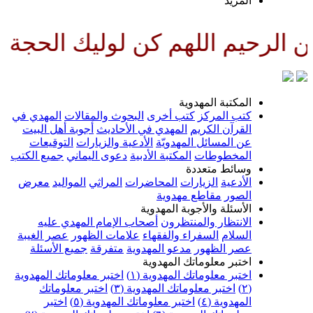
لمزيد
للهم كن لوليك الحجة بن الحسن صل
لمكتبة المهدوية
تب المركز
كتب أخرى
البحوث والمقالات
المهدي في
لقرآن الكريم
المهدي في الأحاديث
أجوبة أهل البيت
ن المسائل المهدويّة
الأدعية والزيارات
التوقيعات
لمخطوطات
المكتبة الأدبية
دعوى اليماني
جميع الكتب
سائط متعددة
لأدعية
الزيارات
المحاضرات
المراثي
المواليد
معرض
لصور
مقاطع مهدوية
لأسئلة والأجوبة المهدوية
لانتظار والمنتظرون
أصحاب الإمام المهدي عليه
لسلام
السفراء والفقهاء
علامات الظهور
عصر الغيبة
صر الظهور
مدعو المهدوية
متفرقة
جميع الأسئلة
ختبر معلوماتك المهدوية
ختبر معلوماتك المهدوية (١)
اختبر معلوماتك المهدوية
اختبر معلوماتك المهدوية (٣)
اختبر معلوماتك
لمهدوية (٤)
اختبر معلوماتك المهدوية (٥)
اختبر