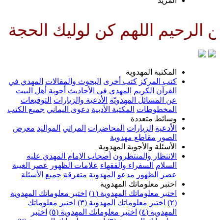
لمزيد
لهم كن لوليك الحجة بن الحسن صل
لمكتبة المهدوية
تب المركز
كتب أخرى
البحوث والمقالات
المهدي في
لقرآن الكريم
المهدي في الأحاديث
أجوبة أهل البيت
ن المسائل المهدويّة
الأدعية والزيارات
التوقيعات
لمخطوطات
المكتبة الأدبية
دعوى اليماني
جميع الكتب
سائط متعددة
لأدعية
الزيارات
المحاضرات
المراثي
المواليد
معرض
لصور
مقاطع مهدوية
لأسئلة والأجوبة المهدوية
لانتظار والمنتظرون
أصحاب الإمام المهدي عليه
لسلام
السفراء والفقهاء
علامات الظهور
عصر الغيبة
صر الظهور
مدعو المهدوية
متفرقة
جميع الأسئلة
ختبر معلوماتك المهدوية
ختبر معلوماتك المهدوية (١)
اختبر معلوماتك المهدوية
اختبر معلوماتك المهدوية (٣)
اختبر معلوماتك
لمهدوية (٤)
اختبر معلوماتك المهدوية (٥)
اختبر