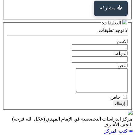
كة
ت:
يقات.
ت التخصصية في الإمام المهدي (عجّل الله فرجه)
ف
ز