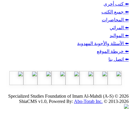
ب
أجوبة المهدوية
وقع
Specialized Studies Foundation of Imam Al-Mahdi
ShiaCMS v1.0, Powered By:
Abo-Torab Inc.