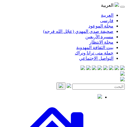
موعود
صدى المهدي (عجّل الله فرجه)
لأربعين
انتظار
قافة المهدوية
ى ترانا ونراك
 الاجتماعي