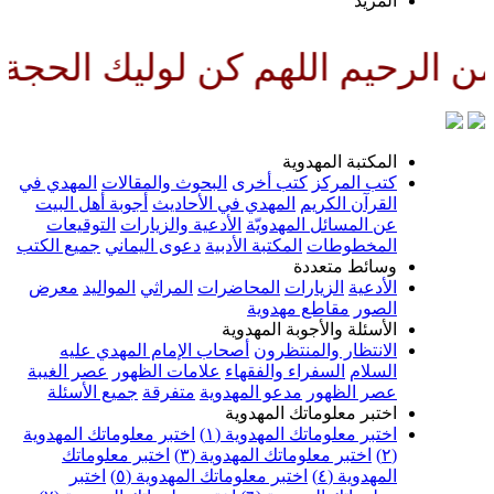
لمزيد
اللهم كن لوليك الحجة بن الحسن ص
لمكتبة المهدوية
تب المركز
كتب أخرى
البحوث والمقالات
المهدي في
لقرآن الكريم
المهدي في الأحاديث
أجوبة أهل البيت
ن المسائل المهدويّة
الأدعية والزيارات
التوقيعات
لمخطوطات
المكتبة الأدبية
دعوى اليماني
جميع الكتب
سائط متعددة
لأدعية
الزيارات
المحاضرات
المراثي
المواليد
معرض
لصور
مقاطع مهدوية
لأسئلة والأجوبة المهدوية
لانتظار والمنتظرون
أصحاب الإمام المهدي عليه
لسلام
السفراء والفقهاء
علامات الظهور
عصر الغيبة
صر الظهور
مدعو المهدوية
متفرقة
جميع الأسئلة
ختبر معلوماتك المهدوية
ختبر معلوماتك المهدوية (١)
اختبر معلوماتك المهدوية
اختبر معلوماتك المهدوية (٣)
اختبر معلوماتك
لمهدوية (٤)
اختبر معلوماتك المهدوية (٥)
اختبر