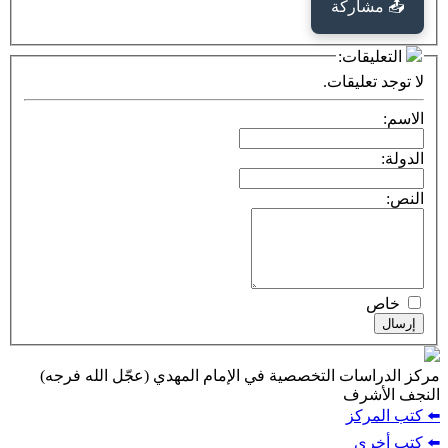
كة
ت:
يقات.
ت التخصصية في الإمام المهدي (عجّل الله فرجه)
ف
ز