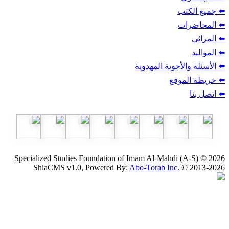
ب
أجوبة المهدوية
وقع
Specialized Studies Foundation of Imam Al-Mahdi
ShiaCMS v1.0, Powered By:
Abo-Torab Inc.