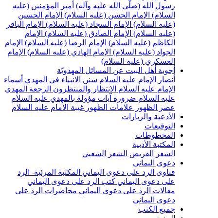
سول الله (صلّى الله عليه وآله)
أمير المؤمنين (عليه
لسلام)
الإمام الحسن (عليه السلام)
الإمام الحسين
عليه السلام)
الإمام السجاد (عليه السلام)
الإمام الباقر
عليه السلام)
الإمام الصادق (عليه السلام)
الإمام
لكاظم (عليه السلام)
الإمام الرضا (عليه السلام)
الإمام
لجواد (عليه السلام)
الإمام الهادي (عليه السلام)
الإمام
لعسكري (عليه السلام)
جوبة أهل البيت عن المسائل المهدويّة
نصار الإمام عليه السلام
سنن الانبياء في المهدي
أسماء
لإمام عليه السلام
الانتظار والمنتظرون
الرجعة
المهدي
ليه السلام ضرورة
آيات مؤولة بالمهدي عليه السلام
صر الظهور
علامات الظهور
غيبة الامام عليه السلام
لأدعية والزيارات
لتوقيعات
لمخطوطات
لمكتبة الأدبية
لشعر القريض
الشعر الشعبي
عوى اليماني
تاوى الرد على دعوى اليماني
المكتبة المرئية- الرد
لى دعوى اليماني
كتب الرد على دعوى اليماني
قالات الرد على دعوى اليماني
محاضرات الرد على
عوى اليماني
ميع الكتب