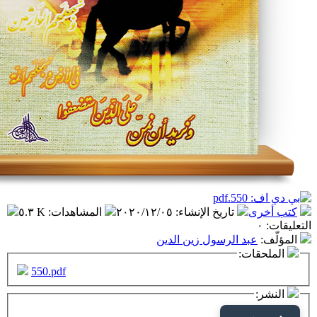
تاريخ الإنشاء
:
٢٠٢٠/١٢/٠٥
المشاهدات
:
٥.٣ K
د الرسول زين الدين
ت:
550.pdf