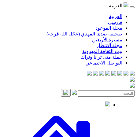
موعود
صدى المهدي (عجّل الله فرجه)
لأربعين
انتظار
قافة المهدوية
ى ترانا ونراك
 الاجتماعي