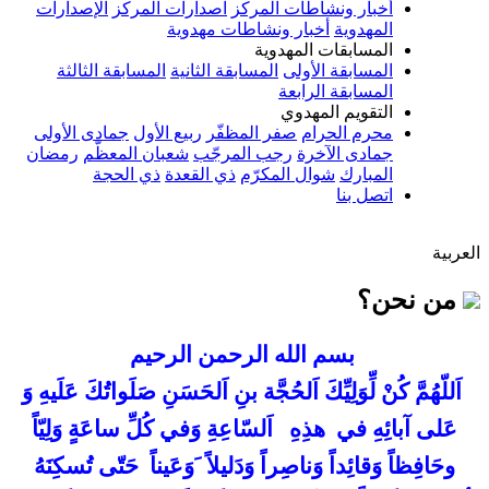
أخبار ونشاطات المركز
اصدارات المركز
الإصدارات
المهدوية
أخبار ونشاطات مهدوية
المسابقات المهدوية
المسابقة الأولى
المسابقة الثانية
المسابقة الثالثة
المسابقة الرابعة
التقويم المهدوي
محرم الحرام
صفر المظفّر
ربيع الأول
جمادى الأولى
جمادى الآخرة
رجب المرجّب
شعبان المعظّم
رمضان
المبارك
شوال المكرّم
ذي القعدة
ذي الحجة
اتصل بنا
العربية
من نحن؟
بسم الله الرحمن الرحيم
اَللّهُمَّ كُنْ لِّوَلِيِّكَ اَلحُجَّة بنِ اَلحَسَنِ صَلَواتُكَ عَلَيهِ وَ
عَلى آبائِهِ في هذِهِ اَلسّاعِةِ وَفي كُلِّ ساعَةٍ وَلِيّاً
وحَافِظاً وَقائِداً وَناصِراً وَدَليلاً َوَعَيناً حَتّى تُسكِنَهُ