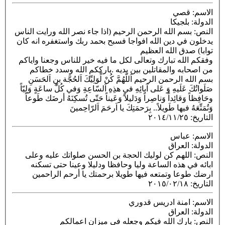
الاسم
: قصي
الدولة
: بلجيكا
النص
: بسم الله الرحمن الرحيم (اذا جاء نصر الله ورايت الناس
يدخلون في دين الله افواجا فسبح بحمد ربك واستغفره انه كان
توابا) صدق الله العظيم
وفقكم الله تبارك وتعالى لكل ما فيه خير للناس وجعنا واياكم
من اصحابه والمقاتلين بين يديه .بارككم الله وسدد خطاكم
بسم الله الرحمن الرحيم اَللّهُمَّ كُنْ لِّوَلِيِّكَ اَلحُجَّة بنِ اَلحَسَنِ
صَلَواتُكَ عَلَيهِ وَ عَلى آبائِهِ في هذِهِ اَلسّاعِةِ وَفي كُلِّ ساعَةٍ وَلِيّاً
وحَافِظاً وَقائِداً وَناصِراً وَدَليلاً َوَعَيناً حَتّى تُسكِنَهُ أرضَك طَوعاً
وَتُمَتِّعَهُ فيها طَويلاً.. بِرَحمَتِكَ يا اَرحَمَ اَلرّاحِمينَ
التاريخ
:
٢٠١٤/١١/٢٥
الاسم
: عباس
الدولة
: العراق
النص
: اللهم كن لوليك الحجة بن الحسن صلواتك عليه وعلى
ابائه في هذه الساعة وليا وحافظا ودليلا وعينا حتى تسكنه
ارضك طوعا وتمتعه فيها طويلا برحمتك يا أرحم الراحمين
التاريخ
:
٢٠١٥/٠٢/١٨
الاسم
: امنة ادريس قدوري
الدولة
: العراق
النص
: بارك الله فيكم وجعله في ميزان اعمالكم