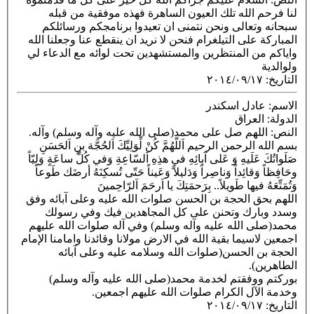
لنا فرحم الله تلك العيون الساهرة فهذه موفقية من قبله
سبحانه وتعالى ونحن نتمنى ان تعيدوا برنامجكم ورسائلكم
المباركة على التيلغرام فنحن ﻻ نريد ان ينقطع عنا وجعلنا الله
واياكم من المنتظرين والمستشهدين تحت لوائه مع الدعاء لي
ولوالدية
التاريخ
:
٢٠١٤/٠٩/١٧
الاسم
: عادل اسكندر
الدولة
: العراق
النص
: اللهم صل على محمد(صلى الله عليه وآله وسلم) وآله.
بسم الله الرحمن الرحيم اَللّهُمَّ كُنْ لِّوَلِيِّكَ اَلحُجَّة بنِ اَلحَسَنِ
صَلَواتُكَ عَلَيهِ وَ عَلى آبائِهِ في هذِهِ اَلسّاعِةِ وَفي كُلِّ ساعَةٍ وَلِيّاً
وحَافِظاً وَقائِداً وَناصِراً وَدَليلاً َوَعَيناً حَتّى تُسكِنَهُ أرضَك طَوعاً
وَتُمَتِّعَهُ فيها طَويلاً.. بِرَحمَتِكَ يا اَرحَمَ اَلرّاحِمينَ
اللهم بحق الحجة بن الحسن صلوات الله عليه وعلى آبائه وفق
وسدد وبارك وتحنن على كل المجاهدين فيك وفي رسولك
محمد(صلى الله عليه وآله وسلم) وفي آله صلوات الله عليهم
اجمعين لاسيما بقية الله في الارض مولانا وقائدنا وامامنا الإمام
الحجة بن الحسن(صلوات الله وسلامه عليه وعلى آبائه
الطاهرين).
بوركتم ووفقتم لخدمة محمد(صلى الله عليه وآله وسلم)
وخدمة الآل الكرام صلوات الله عليهم اجمعين.
التاريخ
:
٢٠١٤/٠٩/١٧