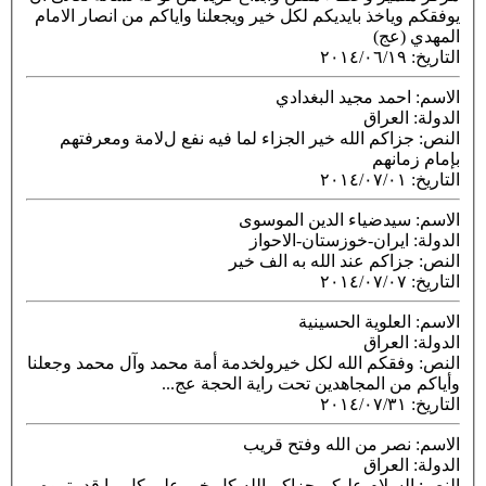
يوفقكم وياخذ بايديكم لكل خير ويجعلنا واياكم من انصار الامام
المهدي (عج)
التاريخ
:
٢٠١٤/٠٦/١٩
الاسم
: احمد مجيد البغدادي
الدولة
: العراق
النص
: جزاكم الله خير الجزاء لما فيه نفع لﻻمة ومعرفتهم
بإمام زمانهم
التاريخ
:
٢٠١٤/٠٧/٠١
الاسم
: سیدضیاء الدین الموسوی
الدولة
: ایران-خوزستان-الاحواز
النص
: جزاكم عند الله به الف خیر
التاريخ
:
٢٠١٤/٠٧/٠٧
الاسم
: العلوية الحسينية
الدولة
: العراق
النص
: وفقكم الله لكل خيرولخدمة أمة محمد وآل محمد وجعلنا
وأياكم من المجاهدين تحت راية الحجة عج...
التاريخ
:
٢٠١٤/٠٧/٣١
الاسم
: نصر من الله وفتح قريب
الدولة
: العراق
النص
: السلام عليكم جزاكم الله كل خير على كل ما قدمتموه