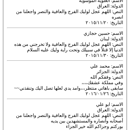
الاسم
: العلويه الموسويه
الدولة
: العراق
النص
: اللهم عجل لوليك الفرج والعافية والنصر واجعلنا من
انصره
التاريخ
:
٢٠١٥/١١/٢٠
الاسم
: حسين حجازي
الدولة
: لبنان
النص
: اللهم عجل لوليك الفرج والعافية ولا تخرجني من هذه
الدنيا إلا قتلاً في سبيلك وتحت راية وليك عليه السلام
التاريخ
:
٢٠١٥/١١/٣٠
الاسم
: محمد علي
الدولة
: الجزائر
النص
: وفقكم الله
وفي مملكة عشقك،،،،
سابقى باهاتي منتظر،،،وامد يدي لعلها تصل اليك وتنقذني~~
التاريخ
:
٢٠١٦/٠١/٢٦
الاسم
: ابو علي
الدولة
: العراق
النص
: اللهم عجل لوليك الفرج والعافية والنصر واجعلنا من
أصحابه وأنصاره والمستشهدين بين يديه
بوركتم وجزاكم الله خير الجزاء