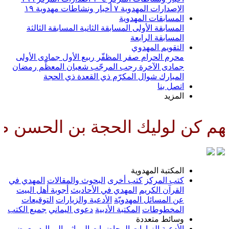
الإصدارات المهدوية
٧
أخبار ونشاطات مهدوية
١٩
المسابقات المهدوية
المسابقة الأولى
المسابقة الثانية
المسابقة الثالثة
المسابقة الرابعة
التقويم المهدوي
محرم الحرام
صفر المظفّر
ربيع الأول
جمادى الأولى
جمادى الآخرة
رجب المرجّب
شعبان المعظّم
رمضان
المبارك
شوال المكرّم
ذي القعدة
ذي الحجة
اتصل بنا
المزيد
يك الحجة بن الحسن صلواتك عليه 
المكتبة المهدوية
كتب المركز
كتب أخرى
البحوث والمقالات
المهدي في
القرآن الكريم
المهدي في الأحاديث
أجوبة أهل البيت
عن المسائل المهدويّة
الأدعية والزيارات
التوقيعات
المخطوطات
المكتبة الأدبية
دعوى اليماني
جميع الكتب
وسائط متعددة
الأدعية
الزيارات
المحاضرات
المراثي
المواليد
معرض