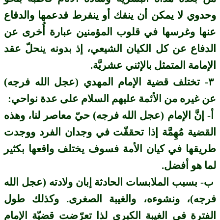
وحدوي لا يمكن أن ينفك أو ينفرط فدعمها والدفاع
عنها وغرسها في قلوب المؤمنين عبارة أُخرى عن
الدفاع عن كل الكيان الشيعي، إذ بدونه ينحلّ عقد
الإمامة المتمثل بالإثني عشريَّة.
٣- تختلف قضية الإمام المهدي (عجل الله فرجه)
عن غيره من الأئمة عليهم السلام على عدة نواحي:
أ- إنَّ الإمام (عجل الله فرجه) حيّ معاصر لنا، وهذه
القضية مُهِمَّة إذا تحققّت في وجدان الفرد ووجدت
طريقها في كيان الأمة فسوف يختلف واقعها بكثير
لما هو أفضل.
ب‌- بسبب الملابسات الحادثة إبان ولادته (عجل الله
فرجه)، ونشوءه، والغيبة الصغرى. وكذلك طول
الفترة في الغيبة الكبرى لذا تعرّضت قضيّة الإمام