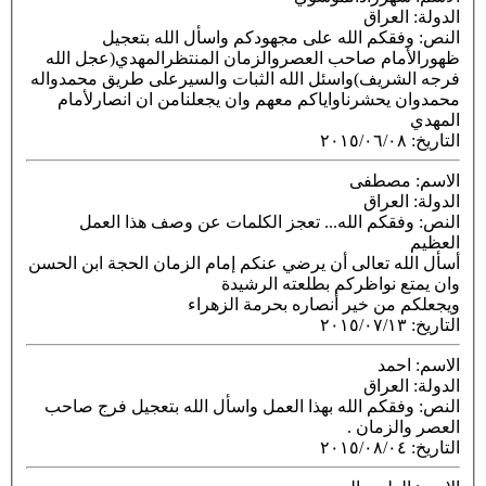
الدولة
: العراق
النص
: وفقكم الله على مجهودكم واسأل الله بتعجيل
ظهوراﻷمام صاحب العصروالزمان المنتظرالمهدي(عجل الله
فرجه الشريف)واسئل الله الثبات والسيرعلى طريق محمدواله
محمدوان يحشرناواياكم معهم وان يجعلنامن ان انصارﻷمام
المهدي
التاريخ
:
٢٠١٥/٠٦/٠٨
الاسم
: مصطفى
الدولة
: العراق
النص
: وفقكم الله... تعجز الكلمات عن وصف هذا العمل
العظيم
أسأل الله تعالى أن يرضي عنكم إمام الزمان الحجة ابن الحسن
وان يمتع نواظركم بطلعته الرشيدة
ويجعلكم من خير أنصاره بحرمة الزهراء
التاريخ
:
٢٠١٥/٠٧/١٣
الاسم
: احمد
الدولة
: العراق
النص
: وفقكم الله بهذا العمل واسأل الله بتعجيل فرج صاحب
العصر والزمان .
التاريخ
:
٢٠١٥/٠٨/٠٤