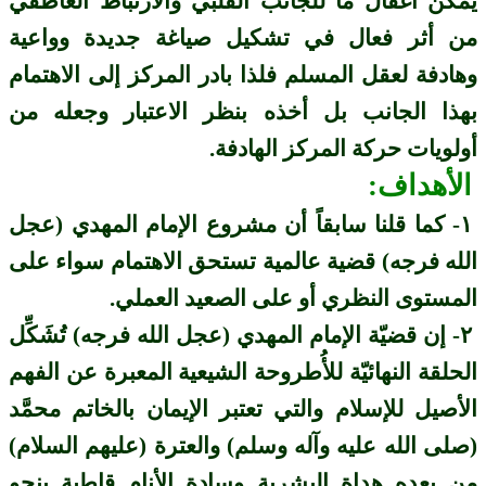
يمكن اغفال ما للجانب القلبي والارتباط العاطفي
من أثر فعال في تشكيل صياغة جديدة وواعية
وهادفة لعقل المسلم فلذا بادر المركز إلى الاهتمام
بهذا الجانب بل أخذه بنظر الاعتبار وجعله من
أولويات حركة المركز الهادفة.
الأهداف:
١- كما قلنا سابقاً أن مشروع الإمام المهدي (عجل
الله فرجه) قضية عالمية تستحق الاهتمام سواء على
المستوى النظري أو على الصعيد العملي.
٢- إن قضيّة الإمام المهدي (عجل الله فرجه) تُشَكِّل
الحلقة النهائيّة للأُطروحة الشيعية المعبرة عن الفهم
الأصيل للإسلام والتي تعتبر الإيمان بالخاتم محمَّد
(صلى الله عليه وآله وسلم) والعترة (عليهم السلام)
من بعده هداة البشرية وسادة الأنام قاطبة بنحو