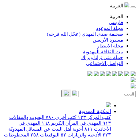
العربية
العربية
فارسی
مجلة الموعود
صحيفة صدى المهدي (عجّل الله فرجه)
مسيرة الأربعين
مجلة الانتظار
بيت الثقافة المهدوية
حملة متى ترانا ونراك
التواصل الاجتماعي
المكتبة المهدوية
كتب المركز
١٣٣
كتب أخرى
٧٨٠
البحوث والمقالات
٩١٣
المهدي في القرآن الكريم
١٦٨
المهدي في
الأحاديث
٨١١
أجوبة أهل البيت عن المسائل المهدويّة
٢٢٣
الأدعية والزيارات
٥٢
التوقيعات
٢٥٨
المخطوطات