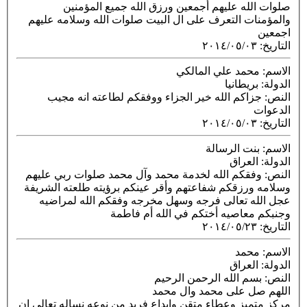
صلوات الله عليهم أجمعين ورزق الله جميع المؤمنين
والمؤمنات التعرف على ال البيت صلوات الله وسلامه عليهم
اجمعين
التاريخ
:
٢٠١٤/٠٥/٠٣
الاسم
: محمد علي المالكي
الدولة
: بريطانيا
النص
: جزاكم الله خير الجزاء ووفقكم لطاعته انه مجيب
الدعوات
التاريخ
:
٢٠١٤/٠٥/٠٣
الاسم
: بنت الرسالة
الدولة
: العراق
النص
: وفقكم الله لخدمة محمد وآل محمد صلوات ربي عليهم
وسلامه ورزقكم شفاعتهم وأقر عينكم برؤيته طلعته الشريفة
عجل الله تعالى فرجه وسهل مخرجه وفقكم الله لمراضيه
وجنبكم معاصيه أختكم في الله أم فاطمة
التاريخ
:
٢٠١٤/٠٥/٢٣
الاسم
: محمد
الدولة
: العراق
النص
: بسم الله الرحمن الرحيم
اللهم صل على محمد وال محمد
مركز متميز وعطاء متقن وابداع فريد من نوعه نساله تعالى ان