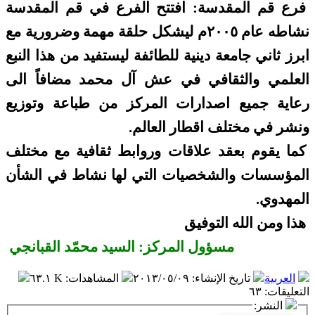
فرع قم المقدسة: افتتح الفرع في قم المقدسة
نشاطه عام ٢٠٠٥م ليشكل حلقة مهمة وضرورية مع
ابرز ثاني جامعة دينية للطائفة ليستفيد من هذا النبع
العلمي والثقافي في عش آل محمد مضافاً الى
رعاية جميع اصدارات المركز من طباعة وتوزيع
ونشر في مختلف اقطار العالم.
كما يقوم بعقد علاقات وروابط ثقافية مع مختلف
المؤسسات والشخصيات التي لها نشاط في الشأن
المهدوي.
هذا ومن الله التوفيق
مسؤول المركز: السيد محمّد القبا
نجي
العربية
تاريخ الإنشاء
:
٢٠١٣/٠٥/٠٩
المشاهدات
:
٦٣.١ K
التعليقات
:
٦٣
النشر: