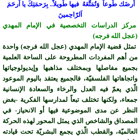
أرضَك طَوعاً وَتُمَتِّعَهُ فيها طَويلاً.. بِرَحمَتِكَ يا اَرحَمَ
اَلرّاحِمينَ
مركز الدراسات التخصصية في الإمام المهدي
(عجل الله فرجه)
تمثل قضية الإمام المهدي (عجل الله فرجه) واحدة
من أهم المفردات المطروحة على الساحة العلمية
بجميع مفاصلها وبمختلف مذاهبها وإيديولوجياتها
واتجاهاتها الفلسفيّة، فالجميع يعتقد باليوم الموعود
الّذي يعمّ فيه العدل والرخاء والسعادة الإنسانية
جمعاء، ولكنها تختلف تبعاً لمدارسها الفكرية -بغض
النظر عن مدى الموضوعية فيها أو الانحياز- في
المصداق والشاخص الذي يمثل المحور لهذه الحركة
العالميّة، والقطب الّذي يجمع البشريّة تحت قيادته