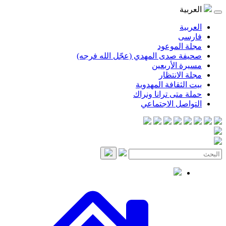
موعود
صدى المهدي (عجّل الله فرجه)
لأربعين
انتظار
قافة المهدوية
ى ترانا ونراك
 الاجتماعي