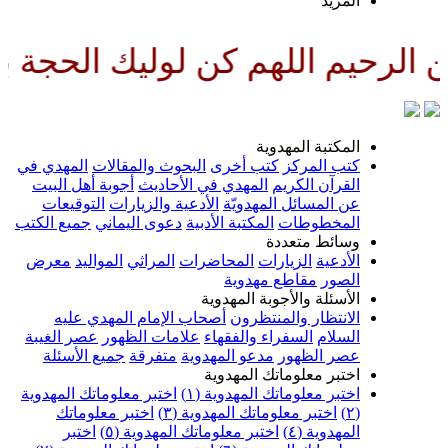
لمزيد
لهم كن لوليك الحجة بن الحسن صل
لمكتبة المهدوية
تب المركز
كتب أخرى
البحوث والمقالات
المهدي في
لقرآن الكريم
المهدي في الأحاديث
أجوبة أهل البيت
ن المسائل المهدويّة
الأدعية والزيارات
التوقيعات
لمخطوطات
المكتبة الأدبية
دعوى اليماني
جميع الكتب
سائط متعددة
لأدعية
الزيارات
المحاضرات
المراثي
المواليد
معرض
لصور
مقاطع مهدوية
لأسئلة والأجوبة المهدوية
لانتظار والمنتظرون
أصحاب الإمام المهدي عليه
لسلام
السفراء والفقهاء
علامات الظهور
عصر الغيبة
صر الظهور
مدعو المهدوية
متفرقة
جميع الأسئلة
ختبر معلوماتك المهدوية
ختبر معلوماتك المهدوية (١)
اختبر معلوماتك المهدوية
اختبر معلوماتك المهدوية (٣)
اختبر معلوماتك
لمهدوية (٤)
اختبر معلوماتك المهدوية (٥)
اختبر