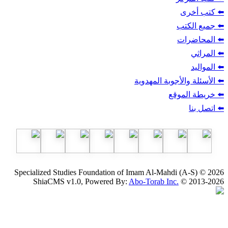
ب
أجوبة المهدوية
وقع
Specialized Studies Foundation of Imam Al-Mahdi
ShiaCMS v1.0, Powered By:
Abo-Torab Inc.