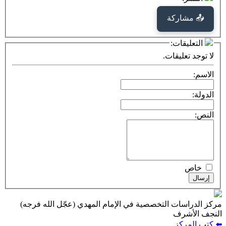
كة
ت:
يقات.
ت التخصصية في الإمام المهدي (عجّل الله فرجه)
ف
ز