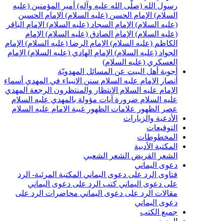
سول الله (صلّى الله عليه وآله)
أمير المؤمنين (عليه
لسلام)
الإمام الحسن (عليه السلام)
الإمام الحسين
عليه السلام)
الإمام السجاد (عليه السلام)
الإمام الباقر
عليه السلام)
الإمام الصادق (عليه السلام)
الإمام
لكاظم (عليه السلام)
الإمام الرضا (عليه السلام)
الإمام
لجواد (عليه السلام)
الإمام الهادي (عليه السلام)
الإمام
لعسكري (عليه السلام)
جوبة أهل البيت عن المسائل المهدويّة
نصار الإمام عليه السلام
سنن الانبياء في المهدي
أسماء
لإمام عليه السلام
الانتظار والمنتظرون
الرجعة
المهدي
ليه السلام ضرورة
آيات مؤولة بالمهدي عليه السلام
صر الظهور
علامات الظهور
غيبة الامام عليه السلام
لأدعية والزيارات
لتوقيعات
لمخطوطات
لمكتبة الأدبية
لشعر القريض
الشعر الشعبي
عوى اليماني
تاوى الرد على دعوى اليماني
المكتبة المرئية- الرد
لى دعوى اليماني
كتب الرد على دعوى اليماني
قالات الرد على دعوى اليماني
محاضرات الرد على
عوى اليماني
ميع الكتب