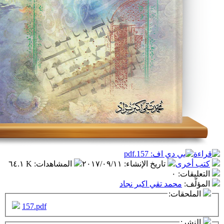
تاريخ الإنشاء
:
٢٠١٧/٠٩/١١
المشاهدات
:
٦٤.١ K
٠
مد تقي اكبر نجاد
ت:
157.pdf