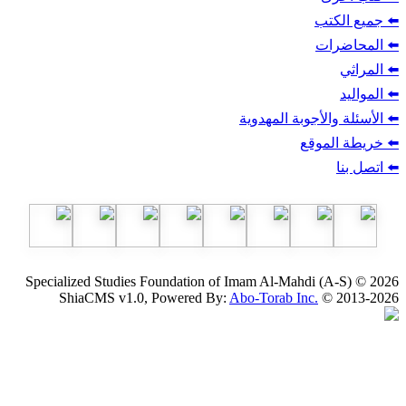
ب
أجوبة المهدوية
وقع
Specialized Studies Foundation of Imam Al-Mahdi
ShiaCMS v1.0, Powered By:
Abo-Torab Inc.