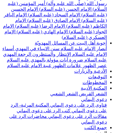
سول الله (صلّى الله عليه وآله)
أمير المؤمنين (عليه
لسلام)
الإمام الحسن (عليه السلام)
الإمام الحسين
عليه السلام)
الإمام السجاد (عليه السلام)
الإمام الباقر
عليه السلام)
الإمام الصادق (عليه السلام)
الإمام
لكاظم (عليه السلام)
الإمام الرضا (عليه السلام)
الإمام
لجواد (عليه السلام)
الإمام الهادي (عليه السلام)
الإمام
لعسكري (عليه السلام)
جوبة أهل البيت عن المسائل المهدويّة
نصار الإمام عليه السلام
سنن الانبياء في المهدي
أسماء
لإمام عليه السلام
الانتظار والمنتظرون
الرجعة
المهدي
ليه السلام ضرورة
آيات مؤولة بالمهدي عليه السلام
صر الظهور
علامات الظهور
غيبة الامام عليه السلام
لأدعية والزيارات
لتوقيعات
لمخطوطات
لمكتبة الأدبية
لشعر القريض
الشعر الشعبي
عوى اليماني
تاوى الرد على دعوى اليماني
المكتبة المرئية- الرد
لى دعوى اليماني
كتب الرد على دعوى اليماني
قالات الرد على دعوى اليماني
محاضرات الرد على
عوى اليماني
ميع الكتب