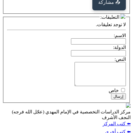
كة
ت:
يقات.
ت التخصصية في الإمام المهدي (عجّل الله فرجه)
ف
ز