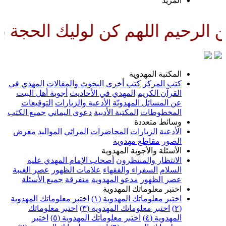
لمزيد
لهم كن لوليك الحجة بن الحسن صل
لمكتبة المهدوية
تب المركز
كتب أخرى
البحوث والمقالات
المهدي في
لقرآن الكريم
المهدي في الأحاديث
أجوبة أهل البيت
ن المسائل المهدويّة
الأدعية والزيارات
التوقيعات
لمخطوطات
المكتبة الأدبية
دعوى اليماني
جميع الكتب
سائط متعددة
لأدعية
الزيارات
المحاضرات
المراثي
المواليد
معرض
لصور
مقاطع مهدوية
لأسئلة والأجوبة المهدوية
لانتظار والمنتظرون
أصحاب الإمام المهدي عليه
لسلام
السفراء والفقهاء
علامات الظهور
عصر الغيبة
صر الظهور
مدعو المهدوية
متفرقة
جميع الأسئلة
ختبر معلوماتك المهدوية
ختبر معلوماتك المهدوية (١)
اختبر معلوماتك المهدوية
اختبر معلوماتك المهدوية (٣)
اختبر معلوماتك
لمهدوية (٤)
اختبر معلوماتك المهدوية (٥)
اختبر