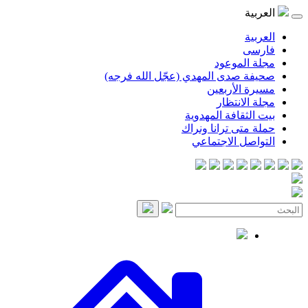
موعود
صدى المهدي (عجّل الله فرجه)
لأربعين
انتظار
قافة المهدوية
ى ترانا ونراك
 الاجتماعي