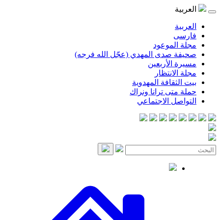
موعود
صدى المهدي (عجّل الله فرجه)
لأربعين
انتظار
قافة المهدوية
ى ترانا ونراك
 الاجتماعي