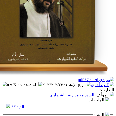
تاريخ الإنشاء
:
٢٠٢٣/٠٢/٢٣
المشاهدات
:
٥.٩ K
سيد محمد رضا الشيرازي
ت:
779.pdf