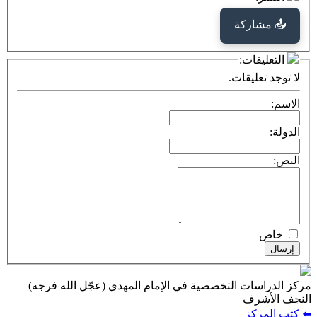
كة
ت:
يقات.
ت التخصصية في الإمام المهدي (عجّل الله فرجه)
ف
ز