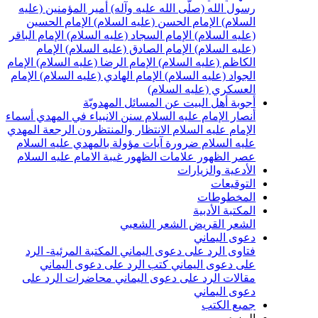
سول الله (صلّى الله عليه وآله)
أمير المؤمنين (عليه
لسلام)
الإمام الحسن (عليه السلام)
الإمام الحسين
عليه السلام)
الإمام السجاد (عليه السلام)
الإمام الباقر
عليه السلام)
الإمام الصادق (عليه السلام)
الإمام
لكاظم (عليه السلام)
الإمام الرضا (عليه السلام)
الإمام
لجواد (عليه السلام)
الإمام الهادي (عليه السلام)
الإمام
لعسكري (عليه السلام)
جوبة أهل البيت عن المسائل المهدويّة
نصار الإمام عليه السلام
سنن الانبياء في المهدي
أسماء
لإمام عليه السلام
الانتظار والمنتظرون
الرجعة
المهدي
ليه السلام ضرورة
آيات مؤولة بالمهدي عليه السلام
صر الظهور
علامات الظهور
غيبة الامام عليه السلام
لأدعية والزيارات
لتوقيعات
لمخطوطات
لمكتبة الأدبية
لشعر القريض
الشعر الشعبي
عوى اليماني
تاوى الرد على دعوى اليماني
المكتبة المرئية- الرد
لى دعوى اليماني
كتب الرد على دعوى اليماني
قالات الرد على دعوى اليماني
محاضرات الرد على
عوى اليماني
ميع الكتب