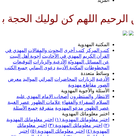
لمزيد
لهم كن لوليك الحجة بن الحسن صلو
لمكتبة المهدوية
تب المركز
كتب أخرى
البحوث والمقالات
المهدي في
لقرآن الكريم
المهدي في الأحاديث
أجوبة أهل البيت
ن المسائل المهدويّة
الأدعية والزيارات
التوقيعات
لمخطوطات
المكتبة الأدبية
دعوى اليماني
جميع الكتب
سائط متعددة
لأدعية
الزيارات
المحاضرات
المراثي
المواليد
معرض
لصور
مقاطع مهدوية
لأسئلة والأجوبة المهدوية
لانتظار والمنتظرون
أصحاب الإمام المهدي عليه
لسلام
السفراء والفقهاء
علامات الظهور
عصر الغيبة
صر الظهور
مدعو المهدوية
متفرقة
جميع الأسئلة
ختبر معلوماتك المهدوية
ختبر معلوماتك المهدوية (١)
اختبر معلوماتك المهدوية
اختبر معلوماتك المهدوية (٣)
اختبر معلوماتك
لمهدوية (٤)
اختبر معلوماتك المهدوية (٥)
اختبر