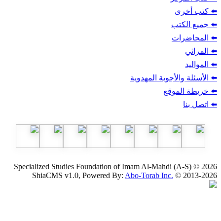
ب
أجوبة المهدوية
وقع
Specialized Studies Foundation of Imam Al-Mahdi
ShiaCMS v1.0, Powered By:
Abo-Torab Inc.