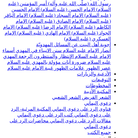
سول الله (صلّى الله عليه وآله)
أمير المؤمنين (عليه
لسلام)
الإمام الحسن (عليه السلام)
الإمام الحسين
عليه السلام)
الإمام السجاد (عليه السلام)
الإمام الباقر
عليه السلام)
الإمام الصادق (عليه السلام)
الإمام
لكاظم (عليه السلام)
الإمام الرضا (عليه السلام)
الإمام
لجواد (عليه السلام)
الإمام الهادي (عليه السلام)
الإمام
لعسكري (عليه السلام)
جوبة أهل البيت عن المسائل المهدويّة
نصار الإمام عليه السلام
سنن الانبياء في المهدي
أسماء
لإمام عليه السلام
الانتظار والمنتظرون
الرجعة
المهدي
ليه السلام ضرورة
آيات مؤولة بالمهدي عليه السلام
صر الظهور
علامات الظهور
غيبة الامام عليه السلام
لأدعية والزيارات
لتوقيعات
لمخطوطات
لمكتبة الأدبية
لشعر القريض
الشعر الشعبي
عوى اليماني
تاوى الرد على دعوى اليماني
المكتبة المرئية- الرد
لى دعوى اليماني
كتب الرد على دعوى اليماني
قالات الرد على دعوى اليماني
محاضرات الرد على
عوى اليماني
ميع الكتب