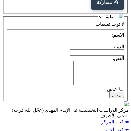
كة
ت:
يقات.
ت التخصصية في الإمام المهدي (عجّل الله فرجه)
ف
ز