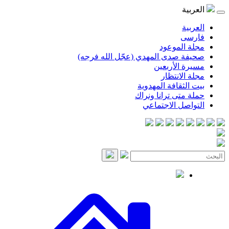
موعود
صدى المهدي (عجّل الله فرجه)
لأربعين
انتظار
قافة المهدوية
ى ترانا ونراك
 الاجتماعي