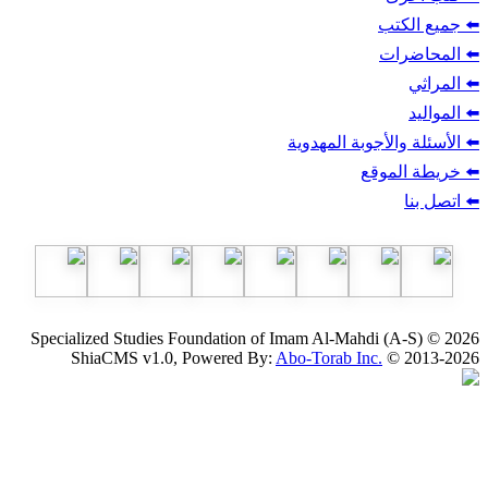
ب
أجوبة المهدوية
وقع
Specialized Studies Foundation of Imam Al-Mahdi
ShiaCMS v1.0, Powered By:
Abo-Torab Inc.