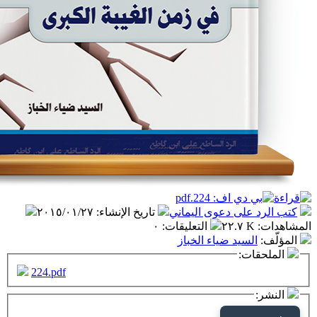
على دعوى اليماني
تاريخ الإنشاء
:
٢٠١٥/٠١/٢٧
٢٢.٧
التعليقات
:
٠
سيد ضياء الخباز
ت:
224.pdf