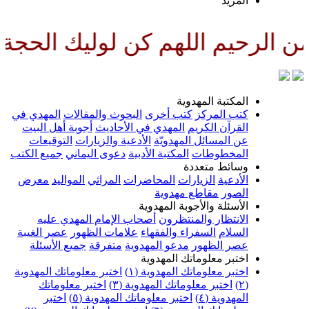
لمزيد
للهم كن لوليك الحجة بن الحسن ص
لمكتبة المهدوية
تب المركز
كتب أخرى
البحوث والمقالات
المهدي في
لقرآن الكريم
المهدي في الأحاديث
أجوبة أهل البيت
ن المسائل المهدويّة
الأدعية والزيارات
التوقيعات
لمخطوطات
المكتبة الأدبية
دعوى اليماني
جميع الكتب
سائط متعددة
لأدعية
الزيارات
المحاضرات
المراثي
المواليد
معرض
لصور
مقاطع مهدوية
لأسئلة والأجوبة المهدوية
لانتظار والمنتظرون
أصحاب الإمام المهدي عليه
لسلام
السفراء والفقهاء
علامات الظهور
عصر الغيبة
صر الظهور
مدعو المهدوية
متفرقة
جميع الأسئلة
ختبر معلوماتك المهدوية
ختبر معلوماتك المهدوية (١)
اختبر معلوماتك المهدوية
اختبر معلوماتك المهدوية (٣)
اختبر معلوماتك
لمهدوية (٤)
اختبر معلوماتك المهدوية (٥)
اختبر