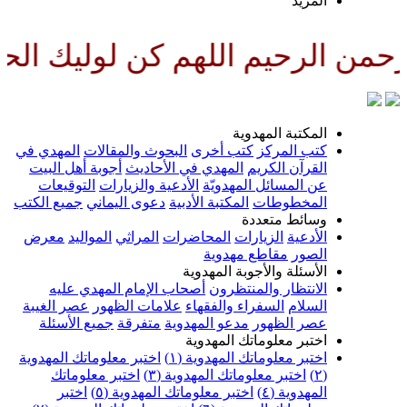
المزيد
من الرحيم اللهم كن لوليك الحجة 
المكتبة المهدوية
كتب المركز
كتب أخرى
البحوث والمقالات
المهدي في
القرآن الكريم
المهدي في الأحاديث
أجوبة أهل البيت
عن المسائل المهدويّة
الأدعية والزيارات
التوقيعات
المخطوطات
المكتبة الأدبية
دعوى اليماني
جميع الكتب
وسائط متعددة
الأدعية
الزيارات
المحاضرات
المراثي
المواليد
معرض
الصور
مقاطع مهدوية
الأسئلة والأجوبة المهدوية
الانتظار والمنتظرون
أصحاب الإمام المهدي عليه
السلام
السفراء والفقهاء
علامات الظهور
عصر الغيبة
عصر الظهور
مدعو المهدوية
متفرقة
جميع الأسئلة
اختبر معلوماتك المهدوية
اختبر معلوماتك المهدوية (١)
اختبر معلوماتك المهدوية
(٢)
اختبر معلوماتك المهدوية (٣)
اختبر معلوماتك
المهدوية (٤)
اختبر معلوماتك المهدوية (٥)
اختبر