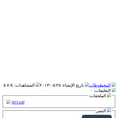
المخطوطات
تاريخ الإنشاء
:
٢٠١٣/٠٥/٢٥
المشاهدات
:
٥.٧ K
التعليقات
:
٠
الملحقات:
003.pdf
النشر: