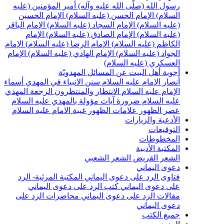
رسول الله (صلّى الله عليه وآله)
أمير المؤمنين (عليه
السلام)
الإمام الحسن (عليه السلام)
الإمام الحسين
(عليه السلام)
الإمام السجاد (عليه السلام)
الإمام الباقر
(عليه السلام)
الإمام الصادق (عليه السلام)
الإمام
الكاظم (عليه السلام)
الإمام الرضا (عليه السلام)
الإمام
الجواد (عليه السلام)
الإمام الهادي (عليه السلام)
الإمام
العسكري (عليه السلام)
أجوبة أهل البيت عن المسائل المهدويّة
أنصار الإمام عليه السلام
سنن الانبياء في المهدي
أسماء
الإمام عليه السلام
الانتظار والمنتظرون
الرجعة
المهدي
عليه السلام ضرورة
آيات مؤولة بالمهدي عليه السلام
عصر الظهور
علامات الظهور
غيبة الامام عليه السلام
الأدعية والزيارات
التوقيعات
المخطوطات
المكتبة الأدبية
الشعر القريض
الشعر الشعبي
دعوى اليماني
فتاوى الرد على دعوى اليماني
المكتبة المرئية- الرد
على دعوى اليماني
كتب الرد على دعوى اليماني
مقالات الرد على دعوى اليماني
محاضرات الرد على
دعوى اليماني
جميع الكتب