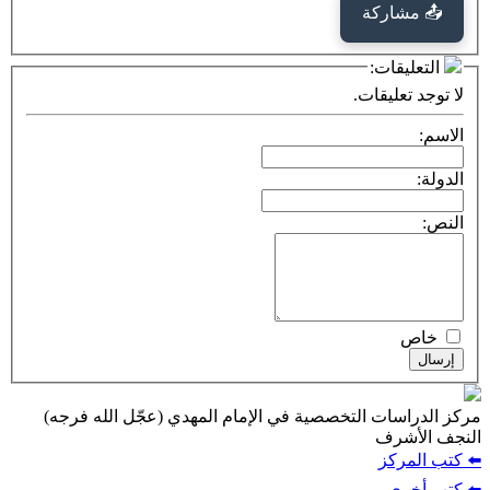
📤 مشاركة
التعليقات:
لا توجد تعليقات.
الاسم:
الدولة:
النص:
خاص
إرسال
مركز الدراسات التخصصية في الإمام المهدي (عجّل الله فرجه)
النجف الأشرف
⬅️ كتب المركز
⬅️ كتب أخرى