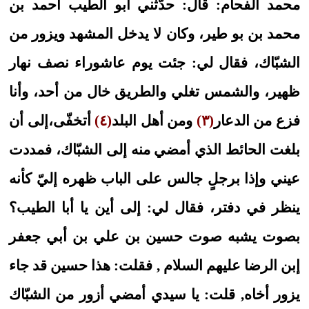
محمد الفحام: قال: حدّثني أبو الطيب أحمد بن
محمد بن بو طير، وكان لا يدخل المشهد ويزور من
الشبّاك، فقال لي: جئت يوم عاشوراء نصف نهار
ظهير، والشمس تغلي والطريق خال من أحد، وأنا
فزع من الدعار
(٣)
ومن أهل البلد
(٤)
أتخفّى،إلى أن
بلغت الحائط الذي أمضي منه إلى الشبّاك، فمددت
عيني وإذا برجلٍ جالس على الباب ظهره إليّ كأنه
ينظر في دفتر، فقال لي: إلى أين يا أبا الطيب؟
بصوت يشبه صوت حسين بن علي بن أبي جعفر
إبن الرضا عليهم السلام , فقلت: هذا حسين قد جاء
يزور أخاه, قلت: يا سيدي أمضي أزور من الشبّاك