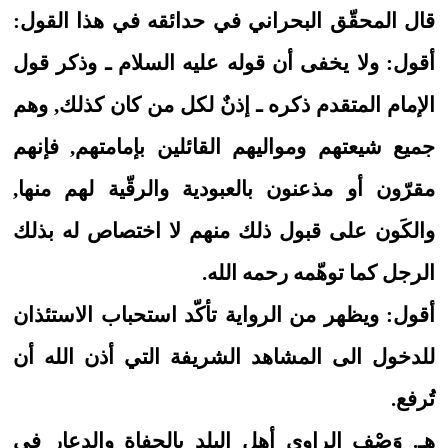
قال المحقّق البحراني في حدائقه في هذا القول:
أقول: ولا يخفى أن قوله عليه السلام ـ وذكر قول
الإمام المتقدم ذكره ـ إذنٌ لكل من كان كذلك, وهم
جميع شيعتهم ومواليهم القائلين بإمامتهم, فإنهم
مقرّون أو مذعنون بالعبودية والرقّية لهم منها,
والكَون على قبول ذلك منهم لا اختصاص له بذلك
الرجل كما توهّمه رحمه الله.
أقول: ويظهر من الرواية تأكّد استحباب الاستئذان
للدخول الى المشاهد الشريفة التي أذن الله أن
تُرفع.
هـ. وَصْف الراوي أهل البلد بالجفاة والدعار في