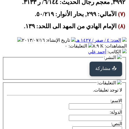
٣٩٩٢, معجم رجال الحديث: ٦/١٤٤/ ر ٣١٣٣.
(٧)
الآمالي: ٢٩٩, بحار الأنوار: ٥٠/٢١٩.
(٨)
الإمام الهادي من المهد الى اللحد: ١٣٩.
العدد: ٤ / صفر / ١٤٢٧ هـ
تاريخ الإنشاء
:
٢٠١٣/٠٧/١٦
المشاهدات
:
٨.٩ K
التعليقات
:
٠
الكاتب
:
أحمد علي
النشر:
📤 مشاركة
التعليقات:
لا توجد تعليقات.
الاسم:
الدولة:
النص: