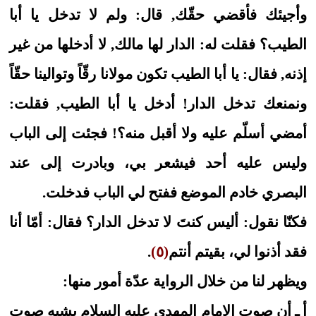
وأجيئك فأقضي حقّك, قال: ولم لا تدخل يا أبا
الطيب؟ فقلت له: الدار لها مالك, لا أدخلها من غير
إذنه, فقال: يا أبا الطيب تكون مولانا رقّاً وتوالينا حقّاً
ونمنعك تدخل الدار! أدخل يا أبا الطيب, فقلت:
أمضي أسلّم عليه ولا أقبل منه؟! فجئت إلى الباب
وليس عليه أحد فيشعر بي، وبادرت إلى عند
البصري خادم الموضع ففتح لي الباب فدخلت.
فكنّا نقول: أليس كنتَ لا تدخل الدار؟ فقال: أمّا أنا
فقد أذنوا لي، بقيتم أنتم
(٥)
.
ويظهر لنا من خلال الرواية عدّة أمور منها:
أ ـ أن صوت الإمام المهدي عليه السلام يشبه صوت