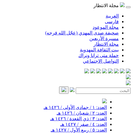
مجلة الانتظار
العربية
فارسی
مجلة الموعود
صحيفة صدى المهدي (عجّل الله فرجه)
مسيرة الأربعين
مجلة الانتظار
بيت الثقافة المهدوية
حملة متى ترانا ونراك
التواصل الاجتماعي
العدد: ١ / جمادى الأولى / ١٤٢٦ هـ
العدد: ٢ / شعبان / ١٤٢٦ هـ
العدد: ٣ / ذي القعدة / ١٤٢٦ هـ
العدد: ٤ / صفر / ١٤٢٧ هـ
العدد: ٥ / ربيع الأول / ١٤٢٧ هـ