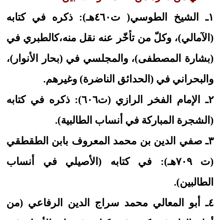
١ـ الشيخ الطوسي( ت٤٦٠هـ): ذكره في كتابه
(الآمالي)، وكلّ من تأخّر عنه نقل منه،كالطبري في
(بشارة المصطفى)، والمجلسي في (بحار الأنوار)،
والبحراني في (الحدائق الناضرة) وغيرهم.
٢ـ الإمام الفخر الرازي (ت٦٠٦): ذكره في كتابه
(الشجرة المباركة في أنساب الطالبية).
٣ـ صفي الدين بن محمد المعروف بابن الطقطقي
(ت ٧٠٩هـ): في كتابه (الأصيلي في أنساب
الطالبين).
٤ـ أبو المعالي محمد سراج الدين الرفاعي (من