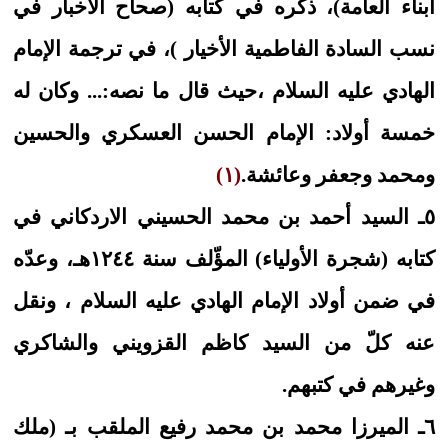
أبناء العامة)، ذكره في كتابه (صحاح الأخبار في
نسب السادة الفاطمية الأخيار )، في ترجمة الإمام
الهادي عليه السلام ،حيث قال ما نصه:... وكان له
خمسة أولاد: الإمام الحسن العسكري والحسين
ومحمد وجعفر وعائشة.
(١)
٥ـ السيد أحمد بن محمد الحسيني الاردكاني في
كتابه (شجرة الأولياء) المؤّلف سنة ١٢٤٤هـ، وعدّه
في ضمن أولاد الإمام الهادي عليه السلام ، ونقل
عنه كلّ من السيد كاظم القزويني والشاكري
وغيرهم في كتبهم.
٦ـ الميرزا محمد بن محمد رفيع الملقب بـ (ملك