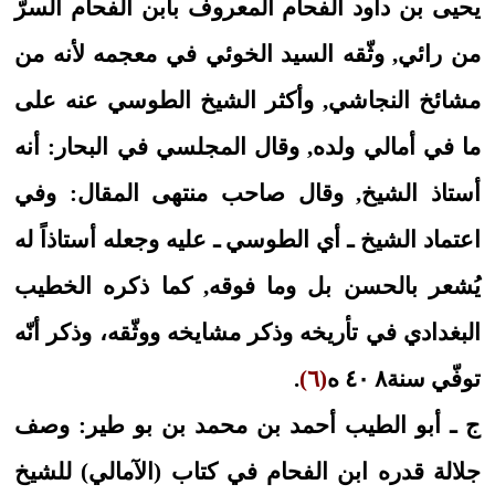
يحيى بن داود الفحام المعروف بابن الفحام السرّ
من رائي, وثّقه السيد الخوئي في معجمه لأنه من
مشائخ النجاشي, وأكثر الشيخ الطوسي عنه على
ما في أمالي ولده, وقال المجلسي في البحار: أنه
أستاذ الشيخ, وقال صاحب منتهى المقال: وفي
اعتماد الشيخ ـ أي الطوسي ـ عليه وجعله أستاذاً له
يُشعر بالحسن بل وما فوقه, كما ذكره الخطيب
البغدادي في تأريخه وذكر مشايخه ووثّقه، وذكر أنّه
توفّي سنة٨ ٤٠ ه
(٦)
.
ج ـ أبو الطيب أحمد بن محمد بن بو طير: وصف
جلالة قدره ابن الفحام في كتاب (الآمالي) للشيخ