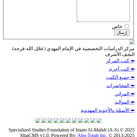
خاص
إرسال
مركز الدراسات التخصصية في الإمام المهدي (عجّل الله فرجه)
النجف الأشرف
⬅️ كتب المركز
⬅️ كتب أخرى
⬅️ جميع الكتب
⬅️ المحاضرات
⬅️ المراثي
⬅️ المواليد
⬅️ الأسئلة والأجوبة المهدوية
Specialized Studies Foundation of Imam Al-Mahdi (A-S) © 2025
ShiaCMS v1.0, Powered By:
Abo-Torab Inc.
© 2013-2025