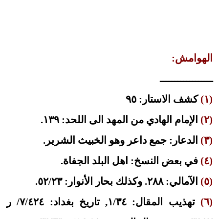
الهوامش
:
ــــــــــــــــــ
(١)
كشف الاستار: ٩٥
(٢)
الإمام الهادي من المهد الى اللحد: ١٣٩
.
(٣)
الدعار: جمع داعر وهو الخبيث الشرير.
(٤)
في بعض النسخ: اهل البلد الجفاة.
(٥)
الآمالي: ٢٨٨. وكذلك بحار الأنوار: ٥٢/٢٣.
(٦)
تهذيب المقال: ١/٣٤, تاريخ بغداد: ٧/٤٢٤/ ر