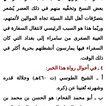
بعض النسخ وتخفّيه منهم في ذلك العصر يُشعر
بتصرّفات أهل البلد السيئة تجاه الموالين لأئمتهم،
وربّما هذا هو السبب الرئيسي لانتقال السفارة في
الغيبة الصغرى من سامراء إلى بغداد التي كان
السفراء فيها يمارسون أنشطتهم بحرية أكثر في
ذلك الوقت.
٤ ـ في أحوال رواة هذا الخبر:
أ ـ الشيخ الطوسي (ت ٤٦٠هـ) وجلالة قدره
وشهرته تُغنينا عن ذِكره.
ب ـ أبو محمد الفحام: هو الحسن بن محمد بن