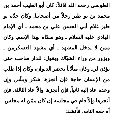
الطوسي رحمه الله قائلاً: كان أبو الطيب أحمد بن
محمد بن بو طير رجلاً من أصحابنا, وكان جدّه بو
طير غلام أبي الحسن علي بن محمد ـ أي الإمام
الهادي عليه السلام ـ وهو سمّاه بهذا الإسم, وكان
ممن لا يدخل المشهد ـ أي مشهد العسكريين ـ
ويزور من وراء الشبّاك ويقول: للدار صاحب حتى
يؤذن لي, وكان متأدّباً يحضر الديوان، وكان إذا طلب
من الإنسان حاجة فإن أنجزها شكر وبشّر, وإن
وعده عاد إليه ثانياً, فإن أنجزها وإلاّ عاد الثالثة, فإن
أنجزها وإلاّ قام في مجلسه إن كان ممّن له مجلس,
أو جمع الناس فأنشد: