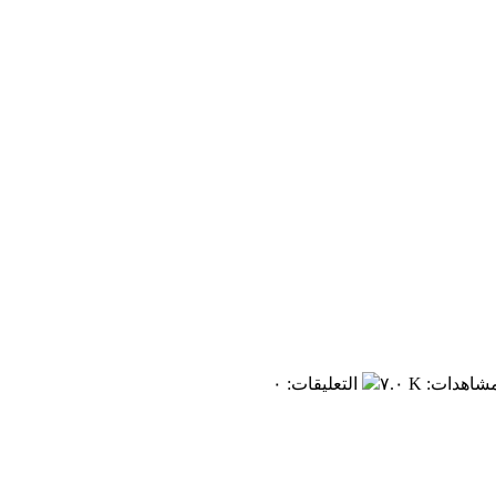
مشاهدات
:
٧.٠ K
التعليقات
:
٠