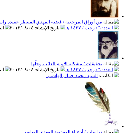
من أوراق المرجعية / قضية المهدي المنتظر عقيدة را
العدد: ٦ / رجب / ١٤٢٧ هـ
تاريخ الإنشاء
:
٢٠١٣/٠٨/٠٤
ال
تحقيقات / مشكلة الإمام الغائب وحلّها
العدد: ٦ / رجب / ١٤٢٧ هـ
تاريخ الإنشاء
:
٢٠١٣/٠٨/٠٤
ال
الكاتب
:
السيد محمد جمال الهاشمي
دراسات / أدعياء المهدوية المهدي العباسي