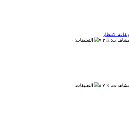
قافة الانتظار
مشاهدات
:
٧.٣ K
التعليقات
:
٠
مشاهدات
:
٨.٧ K
التعليقات
:
٠