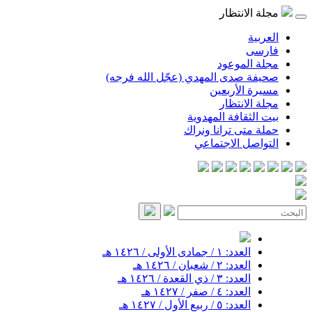
مجلة الانتظار
العربية
فارسی
مجلة الموعود
صحيفة صدى المهدي (عجّل الله فرجه)
مسيرة الأربعين
مجلة الانتظار
بيت الثقافة المهدوية
حملة متى ترانا ونراك
التواصل الاجتماعي
العدد: ١ / جمادى الأولى / ١٤٢٦ هـ
العدد: ٢ / شعبان / ١٤٢٦ هـ
العدد: ٣ / ذي القعدة / ١٤٢٦ هـ
العدد: ٤ / صفر / ١٤٢٧ هـ
العدد: ٥ / ربيع الأول / ١٤٢٧ هـ