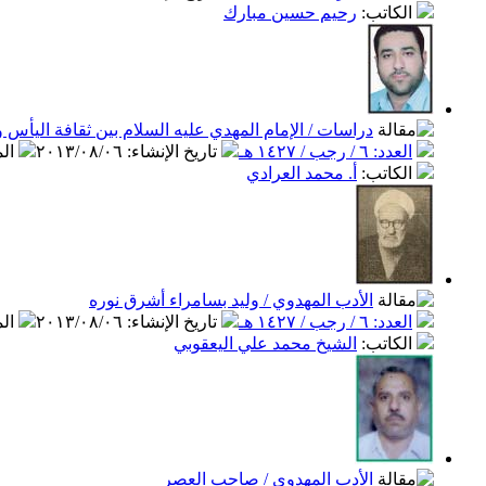
الكاتب
:
رحيم حسين مبارك
دراسات / الإمام المهدي عليه السلام بين ثقافة اليأس وث
العدد: ٦ / رجب / ١٤٢٧ هـ
تاريخ الإنشاء
:
٢٠١٣/٠٨/٠٦
ال
الكاتب
:
أ. محمد العرادي
الأدب المهدوي / وليد بسامراء أشرق نوره
العدد: ٦ / رجب / ١٤٢٧ هـ
تاريخ الإنشاء
:
٢٠١٣/٠٨/٠٦
ال
الكاتب
:
الشيخ محمد علي اليعقوبي
الأدب المهدوي / صاحب العصر