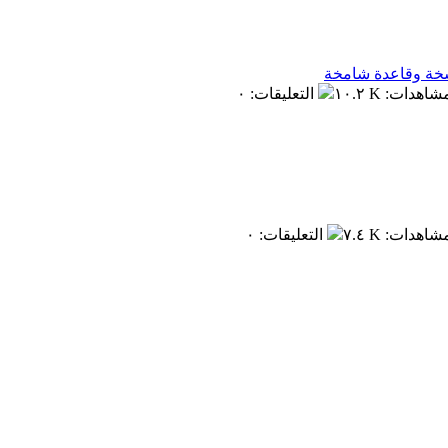
سخة وقاعدة شامخة
مشاهدات
:
١٠.٢ K
التعليقات
:
٠
مشاهدات
:
٧.٤ K
التعليقات
:
٠