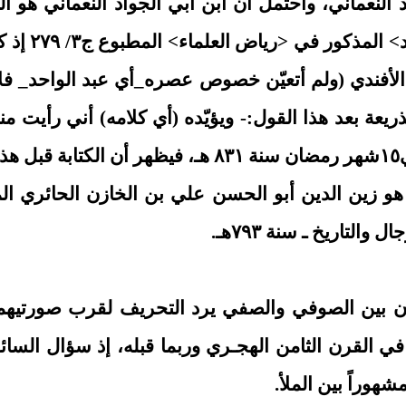
النعماني، واحتمل أن ابن أبي الجواد النعماني هو الم
النعماني صا
لأفندي (ولم أتعيّن خصوص عصره_أي عبد الواحد_ فلاح
يعة بعد هذا القول:- ويؤيّده (أي كلامه) أني رأيت م
ة.
لتاريخ ـ سنة ٧٩٣هـ.
 لأن بين الصوفي والصفي يرد التحريف لقرب صورتيهم
كـان موجوداً في القرن الثامن الهجـري وربما قبله، إذ سؤال 
هوراً بين الملأ.