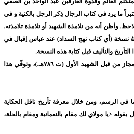
تكلّم العالم وقدوة العارفين عبد الواحد بن الصفي
حب كتاب <نهج السداد في شرح الاعتقاد> المذكور في <رياض العلماء> المطبوع ج٣/ ٢٧٩ إذ كثيراً ما يرد في كتاب الرجال ذِكر الرجل بالكنية و في
ظ. وأظن أنه من تلامذة الشهيد أو تلامذة تلامذته.
نهُ نسخة (أي كتاب نهج السداد) عند عباس اِقبال في
وهذا الإحتمال كلّه يرد بعدما عرفنا أن ناقل الحكاية هو زين الدين أبو الحسن علي بن الخازن الحائري المجاز من قبل الشهيد الأول (ت ٧٨٦هـ.)، وتوفّي هذا
ا في الرسم، ومن خلال معرفة تأريخ ناقل الحكاية
السائل بقوله <يا مولاي لك مقام بالنعمانية ومقام بالحلة،