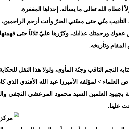
اّ أعطاه الله تعالى ما يسأله، إحداها المغفرة.
ذ التأديب منّي حتى مسّني الضرّ وأنت أرحم الراحمين،
بق عفوك ورحمتك عذابك، وكرّرها عليّ ثلاثاً حتى فهمتها.
المقام وتأريخه.
به النجم الثاقب وجنّة المأوى، ولولا هذا النقل للحك
نة ١٤٠١ هـ في قم المقدسة بجهود العلمين السيد محمود المرعشي
 علينا.