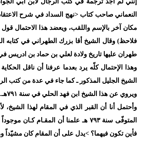
إنني لم أجد ترجمة في كتب الرجال لابن أبي الجواد 
مكان آخر بالإسم واللقب، ويعضد هذا الاحتمال قول ا
فلاحظ) وقال الشيخ أقا بزرك الطهراني في كتابه الذر
طهران عليها تاريخ ولادة لعلي بن حماد بن ادريس في١٥شهر رمضان سنة ٨٣١ هـ، فيظهر أن الكتابة قبل هذا التأريخ والتأليف قبل كتابة هذه النسخ
الشيخ الجليل المذكور ـ كما جاء في عدة من كتب الرجال وا
ويروي عن هذا الشيخ ابن فهد الحلي في سنة ٧٩١هـ.
وأحتمل أنا أن القبر الذي في المقام لهذا الشيخ،
المتوفّى سنة ٧٩٣ هـ علمنا أن المقـام 
فأين تكون فيهما؟ >يدل على أن المقام كان مشيّداً ومش