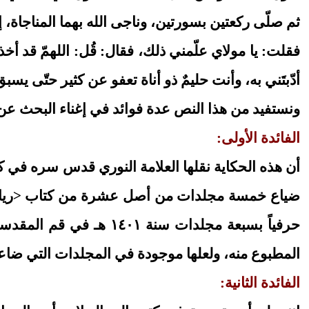
ثم صلّى ركعتين بسورتين، وناجى الله بهما المناجاة، إل
فقلت: يا مولاي علّمني ذلك، فقال: قُل: اللهمّ قد أخ
أدّبتَني به، وأنت حليمٌ ذو أناة تعفو عن كثير حتّى يس
ونستفيد من هذا النص عدة فوائد في إغناء البحث عن 
الفائدة الأولى:
أن هذه الحكاية نقلها العلامة النوري قدس سره في كتا
حرفياً بسبعة مجلدات س
المطبوع منه، ولعلها موجودة في المجلدات التي ضاعت
الفائدة الثانية: