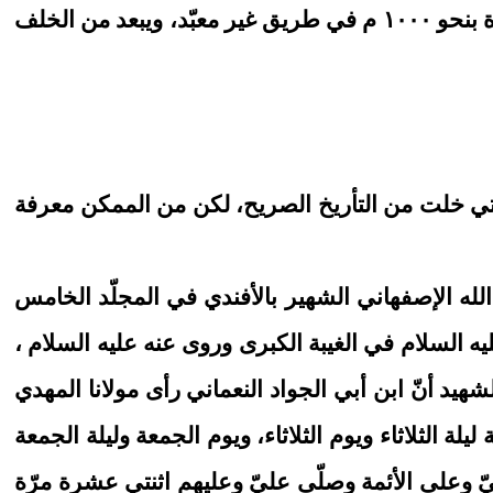
كيلومتراً، ويقع المقام على يمين الذاهب من النعمانية إلى الكوت، وهو على جادّة الطريق، ويبعد على الجادّة بنحو ١٠٠٠ م في طريق غير معبّد، ويبعد من الخلف
التي خلت من التأريخ الصريح، لكن من الممكن معرفة
د الله الإصفهاني الشهير بالأفندي في المجلّد الخامس
ه السلام في الغيبة الكبرى وروى عنه عليه السلام ،
د أنّ ابن أبي الجواد النعماني رأى مولانا المهدي
ليلة الثلاثاء ويوم الثلاثاء، ويوم الجمعة وليلة الجمعة
يّ وعلى الأئمة وصلّى عليّ وعليهم اثنتي عشرة مرّة