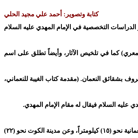
كتابة وتصوير: أحمد علي مجيد الحلي
ء المعري) كما في تلخيص الآثار، وأيضاً تطلق على اسم
روف بشقائق النعمان. (مقدمة كتاب الغيبة للنعماني،
ي عليه السلام فيقال له مقام الإمام المهدي.
يقع المقام في منطقة تدعى (أم عكيط) وهو على جادة الطريق بين النعمانية وواسط (الكوت)، يبعد عن النعمانية نحو (١٥) كيلومتراً، وعن مدينة الكوت نحو (٢٢)