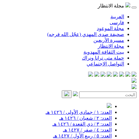
مجلة الانتظار
العربية
فارسی
مجلة الموعود
صحيفة صدى المهدي (عجّل الله فرجه)
مسيرة الأربعين
مجلة الانتظار
بيت الثقافة المهدوية
حملة متى ترانا ونراك
التواصل الاجتماعي
العدد: ١ / جمادى الأولى / ١٤٢٦ هـ
العدد: ٢ / شعبان / ١٤٢٦ هـ
العدد: ٣ / ذي القعدة / ١٤٢٦ هـ
العدد: ٤ / صفر / ١٤٢٧ هـ
العدد: ٥ / ربيع الأول / ١٤٢٧ هـ