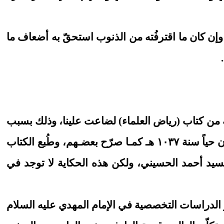
 وإن كان ما اقترفُته من الذنوب استحقّ به أضعاف ما
اية من كتاب (رياض العلماء) لضاعت علينا، وذلك بسبب
ضياع خمسة مجلدات من أصل عشرة من كتاب <رياض العلماء > لمؤلفه الآميرزا عبد الله الأفندي الذي كان حياً سنة ١٠٣٧ هـ كمـا صرّح بعضـهم، وطُبع الكتاب
 النجفي والسيد أحمد الحسيني، ولكن هذه الحكاية لا توجد في