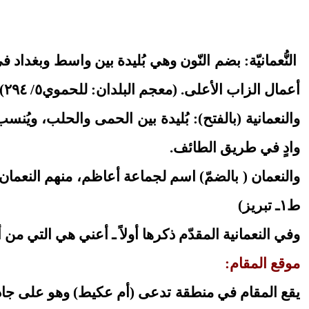
النُّعمانيّة: بضم النّون وهي بُليدة بين واسط وبغ
أعمال الزاب الأعلى. (معجم البلدان: للحموي٥/ ٢٩٤)
والنعمانية
(بالفتح): بُليدة بين الحمى والحلب، ويُنسب
وادٍ في طريق الطائف.
والنعمان ( بالضمّ) اسم لجماعة أعاظم، منهم النعمان
ط١ـ تبريز)
وفي النعمانية المقدّم ذكرها أولاً ـ أعني هي التي م
موقع المقام: