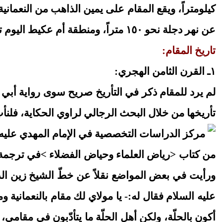
عن نهر دجلة نحو ١٥٠ متراً، ومنطقة أم عكيط اليوم تابعة للنعمانية التي هي من أقضية محافظة واسط.
تاريخ المقام:
١ـ القرن الثامن الهجري:
لم يرد للمقام ذكر في التأريخ صريح سوى رواية أبي 
تأريخها من خلال البحث الرجالي لراوي الحكاية، فلنأتِ 
من كتاب <رياض العلماء وحياض الفضلاء >في ترجمة الش
ورأيت في بعض المواضع نقلاً عن خطّ الشيخ زين الدي
عليه السلام فقال له:- يا مولاي لك مقام بالنعمانية ومقا
أكون بالحلّة، ولكن أهل الحلّة ما يتأدّبون في مقام