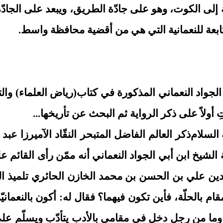
الجواد النعماني المذكورة في كتاب(رياض العلماء) و
أولاً على ذكر الرواية ثم البحث عن تأريخها...
ذكر العالم الفاضل المتبحر النقّاد الآميرزا عب
يخ ابن أبي الجواد النعماني أنه ممّن رأى القائم علي
ن علي بن الحسن بن محمد الخازن الحائري تلميذ الشهي
م بالحلّة، فأين تكون فيهما؟ فقال له: أكون بالنعمانيّة 
ي، وما من رجل دخل في مقامي بالأدب يتأدّب ويسلّم عل