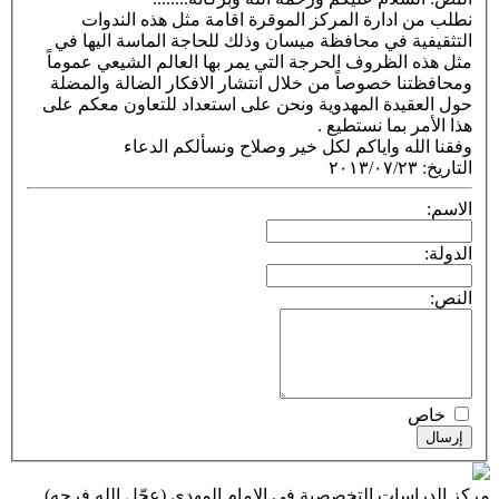
نطلب من ادارة المركز الموقرة اقامة مثل هذه الندوات
التثقيفية في محافظة ميسان وذلك للحاجة الماسة اليها في
مثل هذه الظروف الحرجة التي يمر بها العالم الشيعي عموماً
ومحافظتنا خصوصاً من خلال انتشار الافكار الضالة والمضلة
حول العقيدة المهدوية ونحن على استعداد للتعاون معكم على
هذا الأمر بما نستطيع .
وفقنا الله واياكم لكل خير وصلاح ونسألكم الدعاء
التاريخ
:
٢٠١٣/٠٧/٢٣
الاسم:
الدولة:
النص:
خاص
إرسال
مركز الدراسات التخصصية في الإمام المهدي (عجّل الله فرجه)