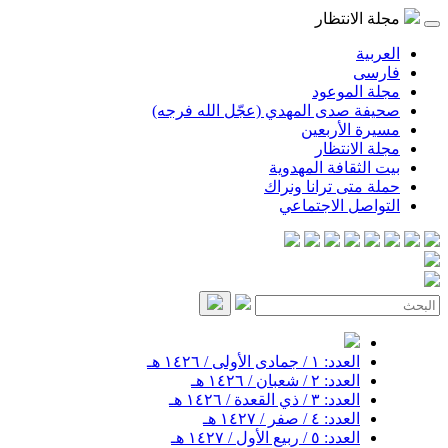
مجلة الانتظار
العربية
فارسی
مجلة الموعود
صحيفة صدى المهدي (عجّل الله فرجه)
مسيرة الأربعين
مجلة الانتظار
بيت الثقافة المهدوية
حملة متى ترانا ونراك
التواصل الاجتماعي
العدد: ١ / جمادى الأولى / ١٤٢٦ هـ
العدد: ٢ / شعبان / ١٤٢٦ هـ
العدد: ٣ / ذي القعدة / ١٤٢٦ هـ
العدد: ٤ / صفر / ١٤٢٧ هـ
العدد: ٥ / ربيع الأول / ١٤٢٧ هـ