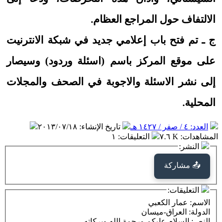
الالتفاف حول المراجع العظام.
ج ـ تم فتح باب إعلامي جديد في شبكة الانترنيت
على موقع المركز باسم (اسئلة وردود) وسيصار
إلى نشر الاسئلة والاجوبة في الصحف والمجلات
المحلية.
العدد: ٤ / صفر / ١٤٢٧ هـ
تاريخ الإنشاء
:
٢٠١٣/٠٧/١٨
المشاهدات
:
٧.٦ K
التعليقات
:
١
النشر:
📤 مشاركة
التعليقات:
الاسم
: عمار الكعبي
الدولة
: العراق-ميسان
النص
: السلام عليكم ورحمة الله وبركاته........