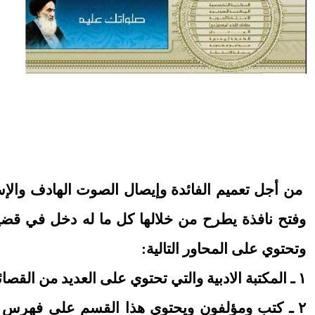
من أجل تعميم الفائدة وإيصال الصوت الهادف والإست
وفتح نافذة يطرح من خلالها كل ما له دخل في قضي
وتحتوي على المحاور التالية:
١ ـ المكتبة الادبية والتي تحتوي على العديد من القصائد الخاصة بالامام المهدي عليه السلام من الشعر القريض والشعر الشعبي.
٢ ـ كتب ومؤلفون ويحتوي هذا القسم على فهرس ب