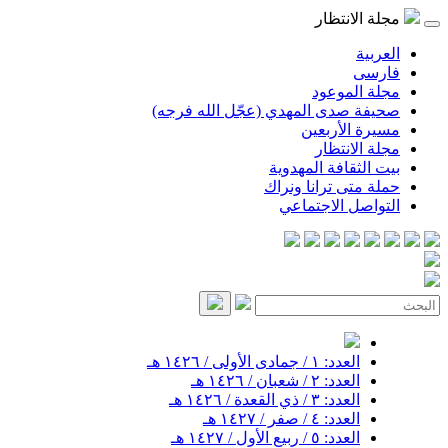
مجلة الانتظار
العربية
فارسی
مجلة الموعود
صحيفة صدى المهدي (عجّل الله فرجه)
مسيرة الأربعين
مجلة الانتظار
بيت الثقافة المهدوية
حملة متى ترانا ونراك
التواصل الاجتماعي
العدد: ١ / جمادى الأولى / ١٤٢٦ هـ
العدد: ٢ / شعبان / ١٤٢٦ هـ
العدد: ٣ / ذي القعدة / ١٤٢٦ هـ
العدد: ٤ / صفر / ١٤٢٧ هـ
العدد: ٥ / ربيع الأول / ١٤٢٧ هـ