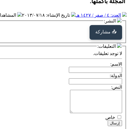
المجلة بأكمله
ا
.
العدد: ٤ / صفر / ١٤٢٧ هـ
تاريخ الإنشاء
:
٢٠١٣/٠٧/١٨
المشاهد
النشر:
📤 مشاركة
التعليقات:
لا توجد تعليقات.
الاسم:
الدولة:
النص:
خاص
إرسال