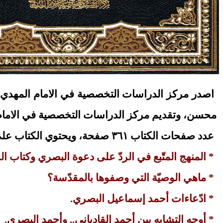
اصدر مركز الدراسات التخصصية في الامام المهدي علي
محسن، وتقديم مركز الدراسات التخصصية في الامام المهدي عليه ا
عدد صفحات الكتاب ٣٦١ صفحة، ويحتوي الكتاب على عدة عناوين من أهمها:
* المنهج المتّبع في الردّ على دعوة البصري وكتاب ال
* ماهي الوصيّة التي وصفوها بالمقدّسة؟
* ادّعاءات أحمد إسماعيل البصري.
* أوجه التشابه بين أحمد القادياني.. وأحمد البصري.