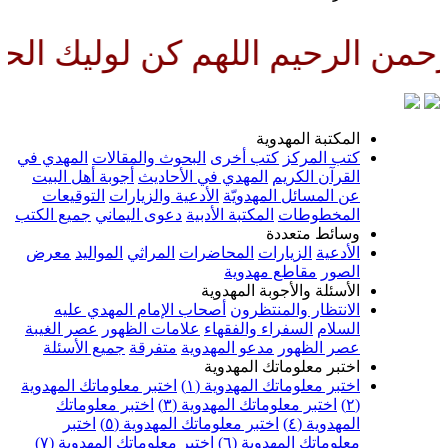
من الرحيم اللهم كن لوليك الحجة
المكتبة المهدوية
كتب المركز
كتب أخرى
البحوث والمقالات
المهدي في
القرآن الكريم
المهدي في الأحاديث
أجوبة أهل البيت
عن المسائل المهدويّة
الأدعية والزيارات
التوقيعات
المخطوطات
المكتبة الأدبية
دعوى اليماني
جميع الكتب
وسائط متعددة
الأدعية
الزيارات
المحاضرات
المراثي
المواليد
معرض
الصور
مقاطع مهدوية
الأسئلة والأجوبة المهدوية
الانتظار والمنتظرون
أصحاب الإمام المهدي عليه
السلام
السفراء والفقهاء
علامات الظهور
عصر الغيبة
عصر الظهور
مدعو المهدوية
متفرقة
جميع الأسئلة
اختبر معلوماتك المهدوية
اختبر معلوماتك المهدوية (١)
اختبر معلوماتك المهدوية
(٢)
اختبر معلوماتك المهدوية (٣)
اختبر معلوماتك
المهدوية (٤)
اختبر معلوماتك المهدوية (٥)
اختبر
معلوماتك المهدوية (٦)
اختبر معلوماتك المهدوية (٧)