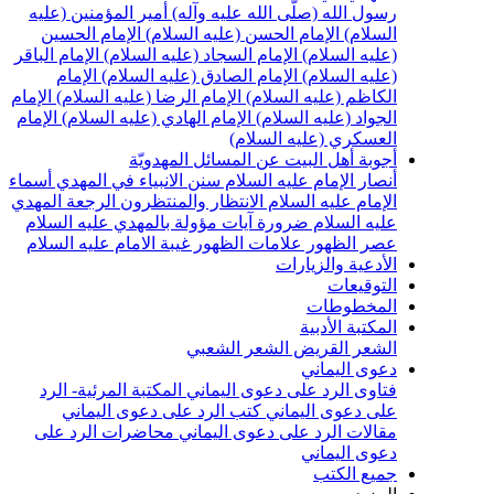
رسول الله (صلّى الله عليه وآله)
أمير المؤمنين (عليه
السلام)
الإمام الحسن (عليه السلام)
الإمام الحسين
(عليه السلام)
الإمام السجاد (عليه السلام)
الإمام الباقر
(عليه السلام)
الإمام الصادق (عليه السلام)
الإمام
الكاظم (عليه السلام)
الإمام الرضا (عليه السلام)
الإمام
الجواد (عليه السلام)
الإمام الهادي (عليه السلام)
الإمام
العسكري (عليه السلام)
أجوبة أهل البيت عن المسائل المهدويّة
أنصار الإمام عليه السلام
سنن الانبياء في المهدي
أسماء
الإمام عليه السلام
الانتظار والمنتظرون
الرجعة
المهدي
عليه السلام ضرورة
آيات مؤولة بالمهدي عليه السلام
عصر الظهور
علامات الظهور
غيبة الامام عليه السلام
الأدعية والزيارات
التوقيعات
المخطوطات
المكتبة الأدبية
الشعر القريض
الشعر الشعبي
دعوى اليماني
فتاوى الرد على دعوى اليماني
المكتبة المرئية- الرد
على دعوى اليماني
كتب الرد على دعوى اليماني
مقالات الرد على دعوى اليماني
محاضرات الرد على
دعوى اليماني
جميع الكتب