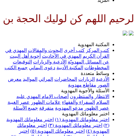
المزيد
م اللهم كن لوليك الحجة بن الحس
المكتبة المهدوية
كتب المركز
كتب أخرى
البحوث والمقالات
المهدي في
القرآن الكريم
المهدي في الأحاديث
أجوبة أهل البيت
عن المسائل المهدويّة
الأدعية والزيارات
التوقيعات
المخطوطات
المكتبة الأدبية
دعوى اليماني
جميع الكتب
وسائط متعددة
الأدعية
الزيارات
المحاضرات
المراثي
المواليد
معرض
الصور
مقاطع مهدوية
الأسئلة والأجوبة المهدوية
الانتظار والمنتظرون
أصحاب الإمام المهدي عليه
السلام
السفراء والفقهاء
علامات الظهور
عصر الغيبة
عصر الظهور
مدعو المهدوية
متفرقة
جميع الأسئلة
اختبر معلوماتك المهدوية
اختبر معلوماتك المهدوية (١)
اختبر معلوماتك المهدوية
(٢)
اختبر معلوماتك المهدوية (٣)
اختبر معلوماتك
المهدوية (٤)
اختبر معلوماتك المهدوية (٥)
اختبر