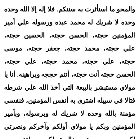
والمحو ما استأثرت به سنتكم. فلا إله إلا الله وحده
وحده لا شريك له محمد عبده ورسوله علي أمير
المؤمنين حجته، الحسن حجته، الحسين حجته،
علي حجته، محمد حجته، جعفر حجته، موسى
حجته، علي حجته، محمد حجته، علي حجته،
الحسن حجته أنت حجته، أنتم حججه وبراهينه. أنا يا
مولاي مستبشر بالبيعة التي أخذ الله علي شرطه
قتالا في سبيله اشترى به أنفس المؤمنين، فنفسي
مؤمنة بالله وحده لا شريك له وبرسوله، وبأمير
المؤمنين وبكم يا مولاي أولكم وآخركم ونصرتي