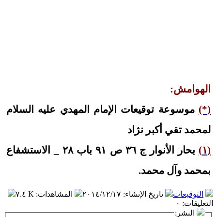
الهوامش:
(*)
موسوعة توقيعات الإمام المهدي عليه السلام
لمحمد تقي أكبر نژاد
(١)
بحار الأنوار ج ٣٦ ص ٩١ باب ٢٨ _ الاستشفاع
بمحمد وآل محمد.
التوقيعات
تاريخ الإنشاء
:
٢٠١٤/١٢/١٧
المشاهدات
:
٧.٤ K
التعليقات
:
٠
النشر: