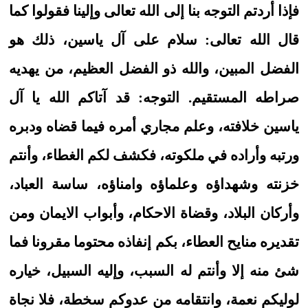
فإذا أردتم التوجه بنا إلى الله تعالى وإلينا فقولوا كما
قال الله تعالى: سلام على آل ياسين، ذلك هو
الفضل المبين، والله ذو الفضل العظيم، من يهديه
صراطه المستقيم. التوجه: قد آتاكم الله يا آل
ياسين خلافته، وعلم مجاري أمره فيما قضاه ودبره
ورتبه وأراده في ملكوته، فكشف لكم الغطاء، وأنتم
خزنته وشهداؤه وعلماؤه وامناؤه، ساسة العباد،
وأركان البلاد، وقضاة الاحكام، وأبواب الايمان ومن
تقديره منايح العطاء، بكم إنفاذه محتوما مقرونا فما
شئ منه إلا وأنتم له السبب، وإليه السبيل، خياره
لوليكم نعمة، وانتقامه من عدوكم سخطة، فلا نجاة