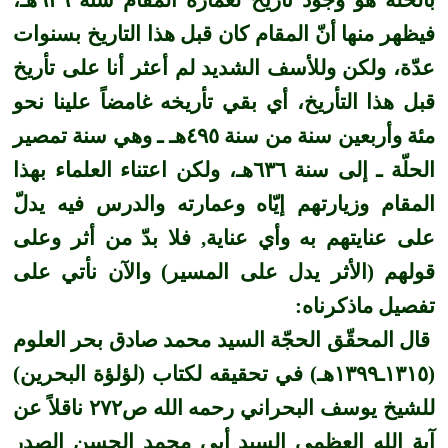
فيظهر منها أنّ المقام كان قبل هذا التاريخ بسنوات
عدّة، ولكن وللأسف الشديد لم أعثر أنا على تأريخ
قبل هذا التأريخ، أي بقي تأريخه غامضاً علينا نحو
مئة وأربعين سنة من سنة ٤٩٥هـ ـ وهي سنة تمصير
الحلّة ـ إلى سنة ٦٣٦هـ، ولكن اعتناء العلماء بهذا
المقام وزيارتهم إيّاه وعمارته والدرس فيه يدلّ
على عنايتهم به وأي عناية, فلا بدّ من أثر وعلى
قولهم (الأثر يدل على المسير) والآن نأتي على
تفصيل ماذكرناه:
قال المحقّق الحجّة السيد محمد صادق بحر العلوم
(١٣١٥ـ١٣٩٩هـ) في تحقيقه لكتاب (لؤلؤة البحرين)
للشيخ يوسف البحراني رحمه الله ص٢٧٢ ناقلاً عن
آية الله العظمى السيد أبي محمد الحسن الصدر