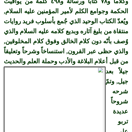
وكلاماً و٧٨ كتاباً ورسالة و٤٩٨ كلمة من يواقيت
الحكمة وجوامع الكلم لأمير المؤمنين عليه السلام,
ويُعدّ الكتاب الوحيد الذي جُمع بأسلوب فريد روايات
منتقاة من بليغ آثاره وبديع كلامه عليه السلام والذي
وُصف بأنّه دون كلام الخالق وفوق كلام المخلوقين,
والذي حظى عبر القرون, استنساخاً وشرحاً وتعليقاً
من قبل أعلام البلاغة والأدب وحملة
العلم والحديث
جيلاً بعد
جيل, وتمّ
شرحه
شروحاً
عديدة
تربو
على