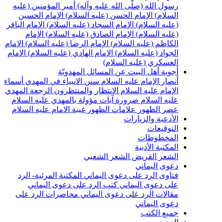
رسول الله (صلّى الله عليه وآله)
أمير المؤمنين (عليه
السلام)
الإمام الحسن (عليه السلام)
الإمام الحسين
(عليه السلام)
الإمام السجاد (عليه السلام)
الإمام الباقر
(عليه السلام)
الإمام الصادق (عليه السلام)
الإمام
الكاظم (عليه السلام)
الإمام الرضا (عليه السلام)
الإمام
الجواد (عليه السلام)
الإمام الهادي (عليه السلام)
الإمام
العسكري (عليه السلام)
أجوبة أهل البيت عن المسائل المهدويّة
أنصار الإمام عليه السلام
سنن الانبياء في المهدي
أسماء
الإمام عليه السلام
الانتظار والمنتظرون
الرجعة
المهدي
عليه السلام ضرورة
آيات مؤولة بالمهدي عليه السلام
عصر الظهور
علامات الظهور
غيبة الامام عليه السلام
الأدعية والزيارات
التوقيعات
المخطوطات
المكتبة الأدبية
الشعر القريض
الشعر الشعبي
دعوى اليماني
فتاوى الرد على دعوى اليماني
المكتبة المرئية- الرد
على دعوى اليماني
كتب الرد على دعوى اليماني
مقالات الرد على دعوى اليماني
محاضرات الرد على
دعوى اليماني
جميع الكتب