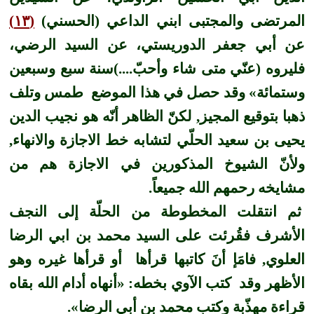
المرتضى والمجتبى ابني الداعي (الحسني)
(١٣)
عن أبي جعفر الدوريستي، عن السيد الرضي،
فليروه (عنّي متى شاء وأحبّ....)سنة سبع وسبعين
وستمائة» وقد حصل في هذا الموضع طمس وتلف
ذهبا بتوقيع المجيز, لكنّ الظاهر أنّه هو نجيب الدين
يحيى بن سعيد الحلّي لتشابه خط الاجازة والانهاء,
ولأنّ الشيوخ المذكورين في الاجازة هم من
مشايخه رحمهم الله جميعاً.
ثم انتقلت المخطوطة من الحلّة إلى النجف
الأشرف فقُرئت على السيد محمد بن ابي الرضا
العلوي, فامَإ أنَ كاتبها قرأها أو قرأها غيره وهو
الأظهر وقد كتب الآوي بخطه: «أنهاه أدام الله بقاه
قراءة مهذّبة وكتب محمد بن أبي الرضا».