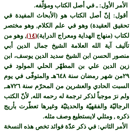
الأمر الأول: ـ في أصل الكتاب ومؤلّفه.
أقول
: إنّ أصل الكتاب هو (الأبحاث المفيدة في
تحقيق العقيدة) وهو في علم الكلام, وهو مختصر
لكتاب (منهاج الهداية ومعراج الدراية)
(١٤)
, وهو من
تآليف آية الله العلامة الشيخ جمال الدين أبي
منصور الحسن ابن الشيخ سديد الدين يوسف، ابن
زين الدين علي بن المطهّر الحلي المولود في
٢٩من شهر رمضان سنة ٦٤٨هـ والمتوفّى في يوم
السبت الحادي والعشرين من المحرّم سنة ٧٢٦هـ,
ولم نرَ موجباً لذكر ترجمة له رحمه الله, لأنّ الكتب
الرجاليّة والفقهيّة والحديثيّة وغيرها تعطّرت بأريج
ذكره , ومثلي لايستطيع وصف مثله.
الأمر الثاني: في ذكر عدّة فوائد تخص هذه النسخة