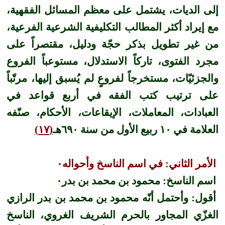
إلى الديات، يشتمل على معظم المسائل الفقهية،
مع إيراد أكثر المطالب التكليفية الشرعية الفرعية،
من غير تطويل بذكر حجّة ودليل، مقتصراً على
مجرد الفتوى، تاركاً الاستدلال، مستوعباً الفروع
والجزئيّات، مستخرجاً لفروعٍ لم يُسبق إليها، مرتّباً
على ترتيب كتب الفقه في أربع قواعد في
العبادات، المعاملات، الإيقاعات، الأحكام، صنّفه
العلامة في ١٠ ربيع الأول من سنة ٦٩٠هـ
(١٧)
الأمر الثاني: في اسم الناسخ وأحواله٠
اسم الناسخ: محمود بن محمد بن بدر٠
أقول: وأحتمل أنّه محمود بن محمد بن بدر الرازي
الغزّي المجاور بالحرم الشريف الغروي، الناسخ