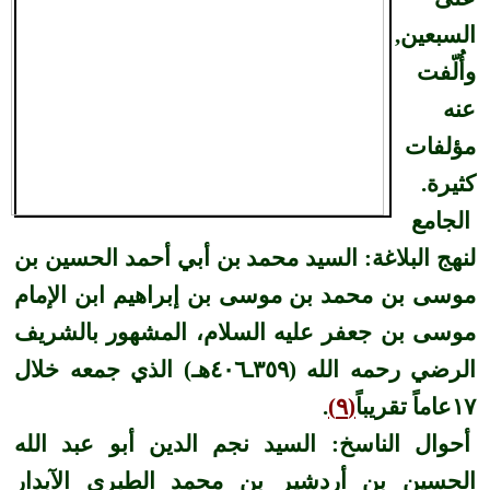
السبعين,
وأُلّفت
عنه
مؤلفات
كثيرة.
الجامع
لنهج البلاغة: السيد محمد بن أبي أحمد الحسين بن
موسى بن محمد بن موسى بن إبراهيم ابن الإمام
موسى بن جعفر عليه السلام، المشهور بالشريف
الرضي رحمه الله (٣٥٩ـ٤٠٦هـ) الذي جمعه خلال
١٧عاماً تقريباً
(٩)
.
أحوال الناسخ: السيد نجم الدين أبو عبد الله
الحسين بن أردشير بن محمد الطبري الآبدار