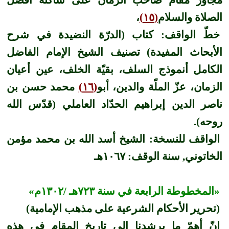
الصلاة والسلام
(١٥)
،
خطّ الواقف: كتاب (الدرّة النضيدة في شرح
الأبحاث المفيدة) تصنيف الشيخ الإمام الفاضل
الكامل أنموذج السلف، بقيّة الخلف، عين أعيان
الزمان، عزّ الملّة والدين، أبو
(١٦)
محمد حسن بن
ناصر الدين إبراهيم الحدّاد العاملي (قدّس الله
روحه).
الواقف للنسخة: الشيخ أسد الله بن محمد مؤمن
الخاتوني, سنة الوقف: ١٠٦٧هـ
«المخطوطة الرابعة في سنة ٧٢٣هـ /١٣٠٢م»
(تحرير الأحكام الشرعية على مذهب الإمامية)
إنّ أهمّ ما يرشدنا إلى تاريخ المقام في هذه