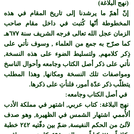
(نهج البلاغة)
إنّ أهمّ ما يرشدنا إلى تاريخ المقام في هذه
المخطوطة أنّها كُتبت في داخل مقام صاحب
الزمان عجل الله تعالى فرجه الشريف سنة ٦٧٧هـ
كما صرّح به جمع من العلماء , وسوف نأتي على
ذِكر كلامهم, ولتسليط الضوء على هذه النسخة,
نأتي على ذكر أصل الكتاب وجامعه وأحوال الناسخ
ومواصفات تلك النسخة ومكانها, وهذا المطلب
يتطلّب ذكر عدّة أمور، فلنأتِ على ذكرها.
في أصل الكتاب وجامعه:
نهج البلاغة: كتاب عربي, اشتهر في مملكة الأدب
ألأُممي اشتهار الشمس في الظهيرة, وهو صدف
لآلئ من الحكم النفيسة, ضمّ بين دفّتيه ٢٤٢ خطبة