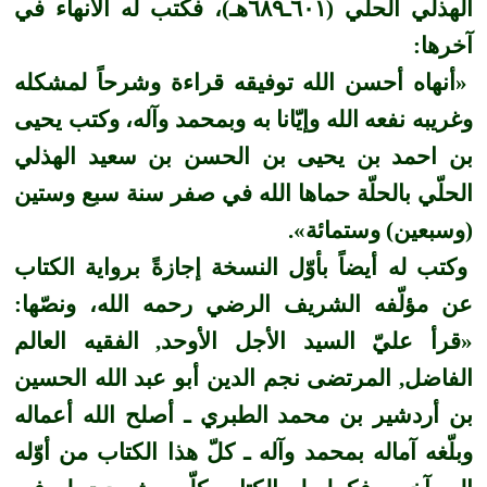
الهذلي الحلّي (٦٠١ـ٦٨٩هـ)، فكتب له الانهاء في
آخرها:
«أنهاه أحسن الله توفيقه قراءة وشرحاً لمشكله
وغريبه نفعه الله وإيّانا به وبمحمد وآله، وكتب يحيى
بن احمد بن يحيى بن الحسن بن سعيد الهذلي
الحلّي بالحلّة حماها الله في صفر سنة سبع وستين
(وسبعين) وستمائة».
وكتب له أيضاً بأوّل النسخة إجازةً برواية الكتاب
عن مؤلّفه الشريف الرضي رحمه الله، ونصّها:
«قرأ عليّ السيد الأجل الأوحد, الفقيه العالم
الفاضل, المرتضى نجم الدين أبو عبد الله الحسين
بن أردشير بن محمد الطبري ـ أصلح الله أعماله
وبلّغه آماله بمحمد وآله ـ كلّ هذا الكتاب من أوّله