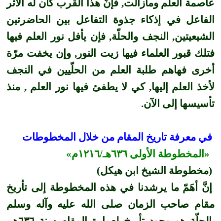
عاصمة العلم و
ما
زالت, فإنّ هذا القُرب كان له الأثر
الفاعل في إذكاء جذوة التفاعل بين الحاضرتين
الشيع
ي
تين, النجف والحلّة, فإن يأفل نور العلم فيها
فتلك قبور العلماء فيها زيت النور, وإن يخفت مرّة
أخرى فهاهم طلبة العلم من الحلّيين في النجف
لأخذ العلم إليها, كي لا يطفئ فيها نور العلم , منذ
تأسيسها إلى الآن.
في معرفة تاريخ المقام من خلال المخطوطات
«المخطوطة الأولى ٦٣٦هـ/١٢١٦م»
(مخطوطة الشيخ ابن هيكل)
إنَّ أهَمّ ما يرشدنا في هذه المخطوطة إلى تأريخ
مقام صاحب الزمان صلى الله عليه وآله وسلم
بالحلّة هو وجود تأريخ لعمارة المقام سنة ٦٣٦هـ،