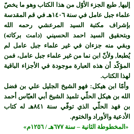
إليها, طبع الجزء الأوّل من هذا الكتاب وهو ما يخصّ
علماء جبل عامل في سنة ١٤٠٦هـ في قم المقدسة
بإشراف مكتبة السيد المرعشي رحمه الله
وبتحقيق السيد احمد الحسيني (دامت بركاته)
وبقي منه جزءان في غير علماء جبل عامل لم
يُطبعا, ولأنّ ابن نما من غير علماء جبل عامل، فمن
المؤكّد أن هذه العبارة موجودة في الأجزاء الباقية
لهذا الكتاب.
وأمّا ابن هيكل: فهو الشيخ الجليل علي بن فضل
الله بن هيكل الحلّي تلميذ الشيخ أبي العبّاس أحمد
بن فهد الحلّي الذي توفّي سنة ٨٤١هـ له كتاب
الأدعية والأوراد والختوم.
«المخطوطة الثانية – سنة ٦٧٧هـ / ١٢٥٦م»