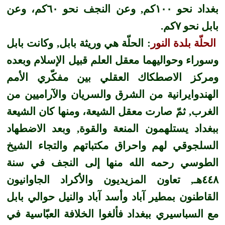
بغداد نحو ١٠٠كم, وعن النجف نحو ٦٠كم، وعن
بابل نحو ٧كم.
الحلّة بلدة النور
: الحلّة هي وريثة بابل, وكانت بابل
وسوراء وحواليهما معقل العلم قبيل الإسلام وبعده
ومركز الاصطكاك العقلي بين مفكّري الأمم
الهندوايرانية من الشرق والسريان والآراميين من
الغرب, ثمّ صارت معقل الشيعة، ومنها كان الشيعة
ب
بغداد
يستلهمون المنعة والقوة
, وبعد الاضطهاد
السلجوقي لهم واحراق مكتباتهم والتجاء الشيخ
الطوسي رحمه الله منها إلى النجف في سنة
٤٤٨هـ, تعاون المزيديون والأكراد الجاوانيون
القاطنون بمطير آباد وأسد آباد والنيل حوالي بابل
مع السباسيري ببغداد فألغوا الخلافة العبّاسية في