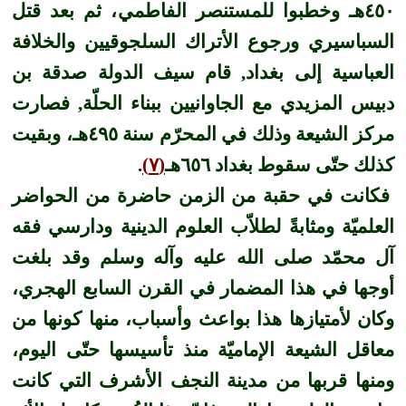
٤٥٠هـ وخطبوا للمستنصر الفاطمي، ثم بعد قتل
السباسيري ورجوع الأتراك السلجوقيين والخلافة
العباسية إلى بغداد, قام سيف الدولة صدقة بن
دبيس المزيدي مع الجاوانيين ببناء الحلّة, فصارت
مركز الشيعة وذلك في المحرّم سنة ٤٩٥هـ، وبقيت
كذلك حتّى سقوط بغداد ٦٥٦هـ
(٧)
.
فكانت في حقبة من الزمن حاضرة من الحواضر
العلميّة ومثابةً لطلاّب العلوم الدينية ودارسي فقه
آل محمّد صلى الله عليه وآله وسلم وقد بلغت
أوجها في هذا المضمار في القرن السابع الهجري،
وكان لأمتيازها هذا بواعث وأسباب، منها كونها من
معاقل الشيعة الإماميّة منذ تأسيسها حتّى اليوم،
ومنها قربها من مدينة النجف الأشرف التي كانت