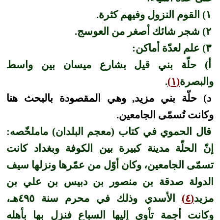
١) القوم النزول وفيهم كثرة.
٢) شجر شائك أصغر من العوسج.
٣) علم لعدّة أماكن:
أ) حلّة بني قيل بشارع ميسان بين واسط
والبصرة
(١)
.
د) حلّة بني مزيد, وهي المقصودة بالبحث هنا
وكانت تُسمّى الجامعين.
قال الحموي في كتاب (معجم البلدان) ماملخّصه:
إنّ الحلّة مدينة كبيرة بين الكوفة وبغداد كانت
تسمّى الجامعين، وكان أوّل من عمّرها ونزلها سيف
الدولة صدقة بن منصور بن دبيس بن علي بن
مزيد
(٤)
الأسدي وذلك في محرم سنة ٤٩٥هـ،
وكانت أجمة تأوي إليها السباع فنزل بها بأهله