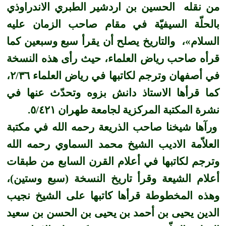
من نقله الحسين بن اردشير الطبري الاندراوذي
بالحلّة السيفيّة في مقام صاحب الزمان
عليه
السلام
»، والتاريخ يصلح أن يقرأ سبع وسبعين كما
قرأه صاحب رياض العلماء، حيث رأى هذه النسخة
في أصفهان وترجم لكاتبها في رياض العلماء ٢
/
٣٦،
كما قرأها الاستاذ دانش بزوه وتحدّث عنها في
نشرة المكتبة المركزية لجامعة طهران ٥
٤٢١.
/
ورآها شيخنا صاحب الذريعة رحمه الله في مكتبة
العلاّمة الاديب الشيخ محمد السماوي رحمه الله
وترجم لكاتبها في أعلام القرن السابع من طبقات
أعلام الشيعة وقرأ تاريخ النسخة (سبع وستين)،
وهذه المخطوطة قرأها كاتبها على الشيخ نجيب
الدين يحيى بن أحمد بن يحيى بن الحسن بن سعيد