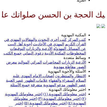
المزيد
 بن الحسن صلواتك عليه وعلى آبائ
المكتبة المهدوية
كتب المركز
كتب أخرى
البحوث والمقالات
المهدي في
القرآن الكريم
المهدي في الأحاديث
أجوبة أهل البيت
عن المسائل المهدويّة
الأدعية والزيارات
التوقيعات
المخطوطات
المكتبة الأدبية
دعوى اليماني
جميع الكتب
وسائط متعددة
الأدعية
الزيارات
المحاضرات
المراثي
المواليد
معرض
الصور
مقاطع مهدوية
الأسئلة والأجوبة المهدوية
الانتظار والمنتظرون
أصحاب الإمام المهدي عليه
السلام
السفراء والفقهاء
علامات الظهور
عصر الغيبة
عصر الظهور
مدعو المهدوية
متفرقة
جميع الأسئلة
اختبر معلوماتك المهدوية
اختبر معلوماتك المهدوية (١)
اختبر معلوماتك المهدوية
(٢)
اختبر معلوماتك المهدوية (٣)
اختبر معلوماتك
المهدوية (٤)
اختبر معلوماتك المهدوية (٥)
اختبر