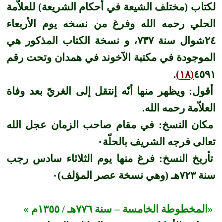
لكتاب (مختلف الشيعة في أحكام الشريعة) للعلاّمة
الحلي رحمه الله وفرغ من نسخه يوم الأربعاء
٢٤شوال سنة ٧٣٧، و نسخة الكتاب المذكور هي
الموجودة في مكتبة الآخوند في همدان وتحت رقم
.
(١٨)
٤٥٩١
أقول: ويظهر منها أنّه إنتقل إلى الغريّ بعد وفاة
العلاّمة رحمه الله.
مكان النسخ: في مقام صاحب الزمان عجل الله
تعالى فرجه الشريف بالحلّة٠
تأريخ النسخ: فرغ منها يوم الثلاثاء سادس رجب
سنة ٧٢٣هـ (وهي نسخة عصر المؤلف)٠
«المخطوطة الخامسة – سنة ٧٧٦هـ / ١٣٥٥م »