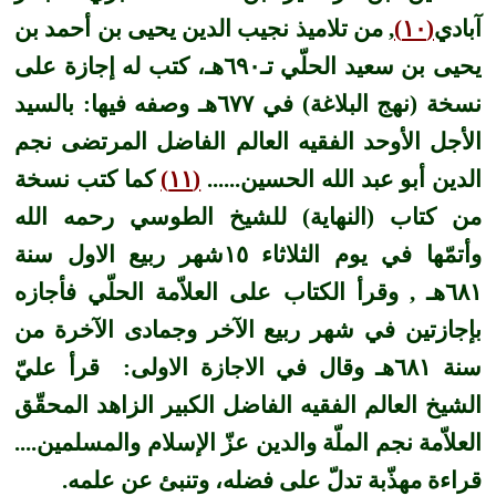
آبادي
(١٠)
, من تلاميذ نجيب الدين يحيى بن أحمد بن
يحيى بن سعيد الحلّي تـ٦٩٠هـ، كتب له إجازة على
نسخة (نهج البلاغة) في ٦٧٧هـ وصفه فيها: بالسيد
الأجل الأوحد الفقيه العالم الفاضل المرتضى نجم
الدين أبو عبد الله الحسين......
(١١)
كما كتب نسخة
من كتاب (النهاية) للشيخ الطوسي رحمه الله
وأتمّها في يوم الثلاثاء ١٥شهر ربيع الاول سنة
٦٨١هـ , وقرأ الكتاب على العلاّمة الحلّي فأجازه
بإجازتين في شهر ربيع الآخر وجمادى الآخرة من
سنة ٦٨١هـ وقال في الاجازة الاولى: قرأ عليّ
الشيخ العالم الفقيه الفاضل الكبير الزاهد المحقّق
العلاّمة نجم الملّة والدين عزّ الإسلام والمسلمين....
قراءة مهذّبة تدلّ على فضله، وتنبئ عن علمه.