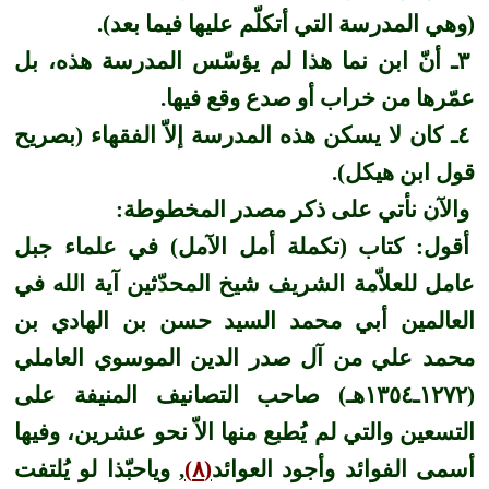
(وهي المدرسة التي أتكلّم عليها فيما بعد).
٣ـ أنّ ابن نما هذا لم يؤسّس المدرسة هذه، بل
عمّرها من خراب أو صدع وقع فيها.
٤ـ كان لا يسكن هذه المدرسة إلاّ الفقهاء (بصريح
قول ابن هيكل).
والآن نأتي على ذكر مصدر المخطوطة:
أقول: كتاب (تكملة أمل الآمل) في علماء جبل
عامل للعلاّمة الشريف شيخ المحدّثين آية الله في
العالمين أبي محمد السيد حسن بن الهادي بن
محمد علي من آل صدر الدين الموسوي العاملي
(١٢٧٢ـ١٣٥٤هـ) صاحب التصانيف المنيفة على
التسعين والتي لم يُطبع منها الاّ نحو عشرين، وفيها
أسمى الفوائد وأجود العوائد
(٨)
, وياحبّذا لو يُلتفت