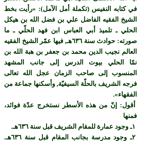
في كتابه النفيس (تكملة أمل الآمل): ­«رأيت بخط
الشيخ الفقيه الفاضل علي بن فضل الله بن هيكل
الحلي ـ تلميذ أبي العباس ابن فهد الحلّي ـ ما
صورته: حوادث سنة ٦٣٦هـ, فيها عمّر الشيخ الفقيه
العالم نجيب الدين محمد بن جعفر بن هبة الله بن
نمّا الحلي بيوت الدرس إلى جانب المشهد
المنسوب إلى صاحب الزمان عجل الله تعالى
فرجه الشريف بالحلّة السيفيّة, وأسكنها جماعة من
الفقهاء».
أقول: إنّ من هذه الأسطر نستخرج عدّة فوائد،
فمنها
١ـ وجود عمارة للمقام الشريف قبل سنة ٦٣٦هـ.
٢ـ وجود مدرسة بجانب المقام قبل سنة ٦٣٦هـ.