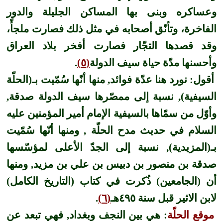
وعساكره وبنى
ب
ها المساكن الجليلة والدور
الفاخرة، وتأنّق أصحابه في مثل ذلك فصارت ملجأً،
وقد قصدها التجّار فصارت أفخر بلاد العراق
وأحسنها مدّة حياة سيف الدولة
(٥)
.
أقول: نورد هنا عدّة فوائد, منها أنّها سُمّيت بـ(الحلّة
السيفية), نسبة إلى ممصّرها سيف الدولة صدقة,
وأوّل من سمّاها بالسيفية الإمام أمير المؤمنين عليه
السلام في حديث مدح الحلّة , ومنها أنّها سُمّيت
بـ(المزيدية), نسبة إلى الجدّ الأعلى لمؤسّسها
صدقة بن منصور بن دبيس بن علي بن مزيد, ومنها
أن (الجامعين) ذُكرت في كتاب (التاريخ الكامل)
لابن الاثير قبل سنة ٤٩٥هـ
(٦)
.
موقع الحلّة
: هي بين النجف وبغداد, فهي تبعد عن