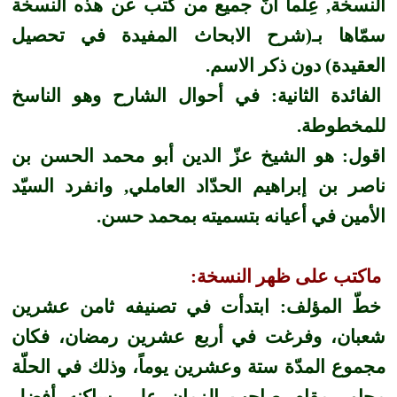
النسخة, عِلماً اَّنّ جميع من كتب عن هذه النسخة
سمّاها بـ(شرح الابحاث المفيدة في تحصيل
العقيدة) دون ذكر الاسم.
الفائدة الثانية: في
أحوال الشارح وهو الناسخ
للمخطوطة.
اقول:
هو الشيخ عزّ الدين أبو محمد الحسن بن
ناصر بن إبراهيم الحدّاد العاملي, وانفرد السيّد
الأمين في أعيانه بتسميته بمحمد حسن.
ماكتب على ظهر النسخة:
خطّ المؤلف: ابتدأت في تصنيفه ثامن عشرين
شعبان، وفرغت في أربع عشرين رمضان، فكان
مجموع المدّة ستة وعشرين يوماً، وذلك في الحلّة
مجاور مقام صاحب الزمان على ساكنه أفضل