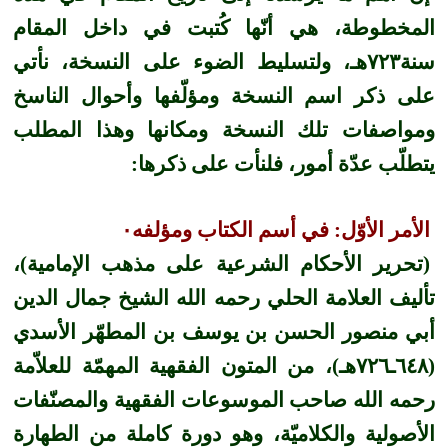
المخطوطة، هي أنّها كُتبت في داخل المقام
سنة٧٢٣هـ، ولتسليط الضوء على النسخة، نأتي
على ذكر اسم النسخة ومؤلّفها وأحوال الناسخ
ومواصفات تلك النسخة ومكانها وهذا المطلب
يتطلّب عدّة أمور، فلنأت على ذكرها:
الأمر الأوّل: في أسم الكتاب ومؤلفه٠
(تحرير الأحكام الشرعية على مذهب الإمامية)،
تأليف العلامة الحلي رحمه الله الشيخ جمال الدين
أبي منصور الحسن بن يوسف بن المطهّر الأسدي
(٦٤٨ـ٧٢٦هـ)، من المتون الفقهية المهمّة للعلاّمة
رحمه الله صاحب الموسوعات الفقهية والمصنّفات
الأصولية والكلاميّة، وهو دورة كاملة من الطهارة