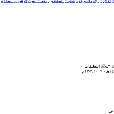
 الآخرة
رجب المرجّب
شعبان المعظّم
رمضان المبارك
شوال المكرّم
٨.٣ 
التعليقات
:
٠