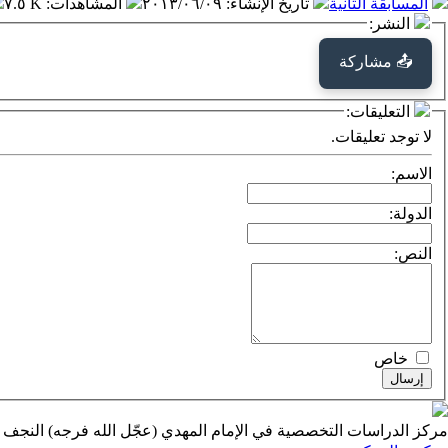
المسابقة الثانية
تاريخ الإنشاء
:
٢٠١٣/٠٦/٠٩
المشاهدات
:
٧.٥ K
النشر:
📤 مشاركة
التعليقات:
لا توجد تعليقات.
الاسم:
الدولة:
النص:
خاص
إرسال
مركز الدراسات التخصصية في الإمام المهدي (عجّل الله فرجه) النجف