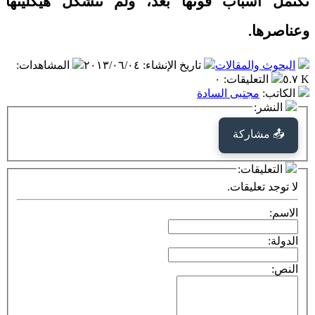
تكتمل أسباب قوتها بعد، ولم تتشكل هيكليتها
وعناصرها.
البحوث والمقالات
تاريخ الإنشاء
:
٢٠١٣/٠٦/٠٤
المشاهدات
:
٥.٧ K
التعليقات
:
٠
الكاتب
:
مجتبى السادة
النشر:
📤 مشاركة
التعليقات:
لا توجد تعليقات.
الاسم:
الدولة:
النص: