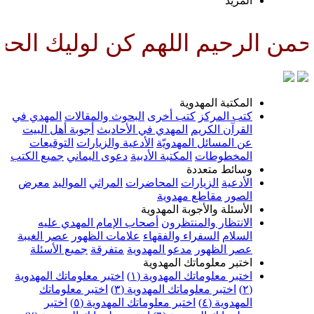
المزيد
 الرحيم اللهم كن لوليك الحجة ب
المكتبة المهدوية
كتب المركز
كتب أخرى
البحوث والمقالات
المهدي في
القرآن الكريم
المهدي في الأحاديث
أجوبة أهل البيت
عن المسائل المهدويّة
الأدعية والزيارات
التوقيعات
المخطوطات
المكتبة الأدبية
دعوى اليماني
جميع الكتب
وسائط متعددة
الأدعية
الزيارات
المحاضرات
المراثي
المواليد
معرض
الصور
مقاطع مهدوية
الأسئلة والأجوبة المهدوية
الانتظار والمنتظرون
أصحاب الإمام المهدي عليه
السلام
السفراء والفقهاء
علامات الظهور
عصر الغيبة
عصر الظهور
مدعو المهدوية
متفرقة
جميع الأسئلة
اختبر معلوماتك المهدوية
اختبر معلوماتك المهدوية (١)
اختبر معلوماتك المهدوية
(٢)
اختبر معلوماتك المهدوية (٣)
اختبر معلوماتك
المهدوية (٤)
اختبر معلوماتك المهدوية (٥)
اختبر