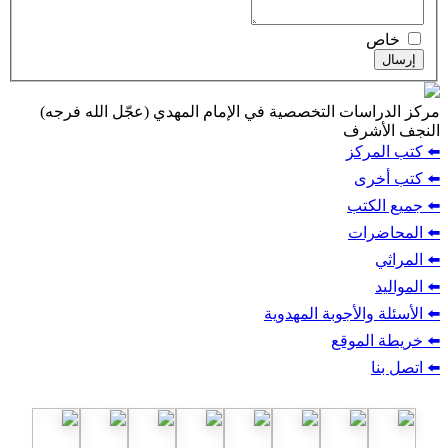
خاص
إرسال
مركز الدراسات التخصصية في الإمام المهدي (عجّل الله فرجه)
النجف الأشرف
⬅️ كتب المركز
⬅️ كتب أخرى
⬅️ جميع الكتب
⬅️ المحاضرات
⬅️ المراثي
⬅️ المواليد
⬅️ الأسئلة والأجوبة المهدوية
⬅️ خريطة الموقع
⬅️ اتصل بنا