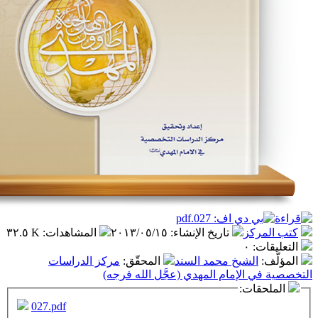
ز
تاريخ الإنشاء
:
٢٠١٣/٠٥/١٥
المشاهدات
:
٣٢.٥ K
٠
شيخ محمد السند
المحقّق
:
مركز الدراسات
لإمام المهدي (عجَّل الله فرجه)
ت:
027.pdf