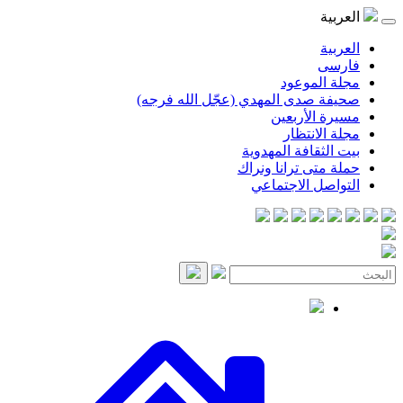
موعود
صدى المهدي (عجّل الله فرجه)
لأربعين
انتظار
قافة المهدوية
ى ترانا ونراك
 الاجتماعي