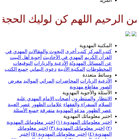
لمزيد
للهم كن لوليك الحجة بن الحسن ص
لمكتبة المهدوية
تب المركز
كتب أخرى
البحوث والمقالات
المهدي في
لقرآن الكريم
المهدي في الأحاديث
أجوبة أهل البيت
ن المسائل المهدويّة
الأدعية والزيارات
التوقيعات
لمخطوطات
المكتبة الأدبية
دعوى اليماني
جميع الكتب
سائط متعددة
لأدعية
الزيارات
المحاضرات
المراثي
المواليد
معرض
لصور
مقاطع مهدوية
لأسئلة والأجوبة المهدوية
لانتظار والمنتظرون
أصحاب الإمام المهدي عليه
لسلام
السفراء والفقهاء
علامات الظهور
عصر الغيبة
صر الظهور
مدعو المهدوية
متفرقة
جميع الأسئلة
ختبر معلوماتك المهدوية
ختبر معلوماتك المهدوية (١)
اختبر معلوماتك المهدوية
اختبر معلوماتك المهدوية (٣)
اختبر معلوماتك
لمهدوية (٤)
اختبر معلوماتك المهدوية (٥)
اختبر