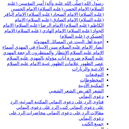
سول الله (صلّى الله عليه وآله)
أمير المؤمنين (عليه
لسلام)
الإمام الحسن (عليه السلام)
الإمام الحسين
عليه السلام)
الإمام السجاد (عليه السلام)
الإمام الباقر
عليه السلام)
الإمام الصادق (عليه السلام)
الإمام
لكاظم (عليه السلام)
الإمام الرضا (عليه السلام)
الإمام
لجواد (عليه السلام)
الإمام الهادي (عليه السلام)
الإمام
لعسكري (عليه السلام)
جوبة أهل البيت عن المسائل المهدويّة
نصار الإمام عليه السلام
سنن الانبياء في المهدي
أسماء
لإمام عليه السلام
الانتظار والمنتظرون
الرجعة
المهدي
ليه السلام ضرورة
آيات مؤولة بالمهدي عليه السلام
صر الظهور
علامات الظهور
غيبة الامام عليه السلام
لأدعية والزيارات
لتوقيعات
لمخطوطات
لمكتبة الأدبية
لشعر القريض
الشعر الشعبي
عوى اليماني
تاوى الرد على دعوى اليماني
المكتبة المرئية- الرد
لى دعوى اليماني
كتب الرد على دعوى اليماني
قالات الرد على دعوى اليماني
محاضرات الرد على
عوى اليماني
ميع الكتب