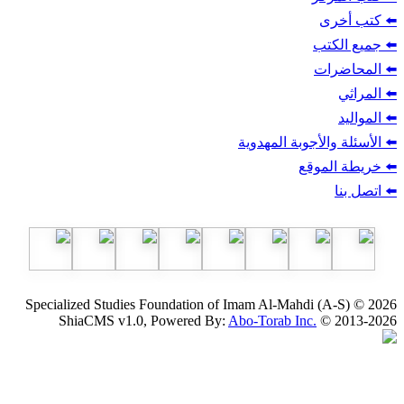
ب
أجوبة المهدوية
وقع
Specialized Studies Foundation of Imam Al-Mahdi
ShiaCMS v1.0, Powered By:
Abo-Torab Inc.