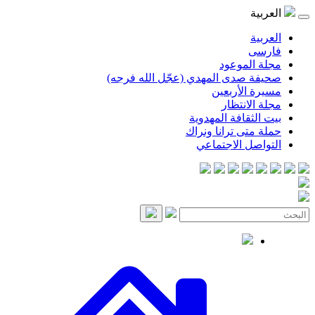
موعود
صدى المهدي (عجّل الله فرجه)
لأربعين
انتظار
قافة المهدوية
ى ترانا ونراك
 الاجتماعي