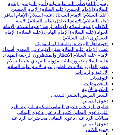
سول الله (صلّى الله عليه وآله)
أمير المؤمنين (عليه
لسلام)
الإمام الحسن (عليه السلام)
الإمام الحسين
عليه السلام)
الإمام السجاد (عليه السلام)
الإمام الباقر
عليه السلام)
الإمام الصادق (عليه السلام)
الإمام
لكاظم (عليه السلام)
الإمام الرضا (عليه السلام)
الإمام
لجواد (عليه السلام)
الإمام الهادي (عليه السلام)
الإمام
لعسكري (عليه السلام)
جوبة أهل البيت عن المسائل المهدويّة
نصار الإمام عليه السلام
سنن الانبياء في المهدي
أسماء
لإمام عليه السلام
الانتظار والمنتظرون
الرجعة
المهدي
ليه السلام ضرورة
آيات مؤولة بالمهدي عليه السلام
صر الظهور
علامات الظهور
غيبة الامام عليه السلام
لأدعية والزيارات
لتوقيعات
لمخطوطات
لمكتبة الأدبية
لشعر القريض
الشعر الشعبي
عوى اليماني
تاوى الرد على دعوى اليماني
المكتبة المرئية- الرد
لى دعوى اليماني
كتب الرد على دعوى اليماني
قالات الرد على دعوى اليماني
محاضرات الرد على
عوى اليماني
ميع الكتب