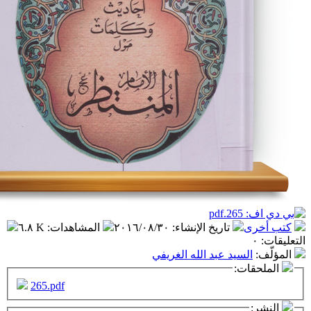
تاريخ الإنشاء
:
٢٠١٦/٠٨/٣٠
المشاهدات
:
٦.٨ K
سيد عبد الله الغريفي
ت:
265.pdf