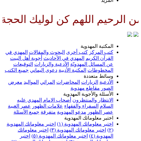
لمزيد
للهم كن لوليك الحجة بن الحسن ص
لمكتبة المهدوية
تب المركز
كتب أخرى
البحوث والمقالات
المهدي في
لقرآن الكريم
المهدي في الأحاديث
أجوبة أهل البيت
ن المسائل المهدويّة
الأدعية والزيارات
التوقيعات
لمخطوطات
المكتبة الأدبية
دعوى اليماني
جميع الكتب
سائط متعددة
لأدعية
الزيارات
المحاضرات
المراثي
المواليد
معرض
لصور
مقاطع مهدوية
لأسئلة والأجوبة المهدوية
لانتظار والمنتظرون
أصحاب الإمام المهدي عليه
لسلام
السفراء والفقهاء
علامات الظهور
عصر الغيبة
صر الظهور
مدعو المهدوية
متفرقة
جميع الأسئلة
ختبر معلوماتك المهدوية
ختبر معلوماتك المهدوية (١)
اختبر معلوماتك المهدوية
اختبر معلوماتك المهدوية (٣)
اختبر معلوماتك
لمهدوية (٤)
اختبر معلوماتك المهدوية (٥)
اختبر