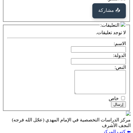
كة
ت:
يقات.
ت التخصصية في الإمام المهدي (عجّل الله فرجه)
ف
ز