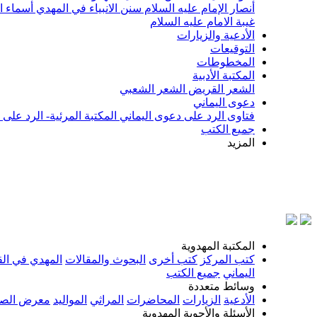
أنصار الإمام عليه السلام
سنن الانبياء في المهدي
أسماء ا
غيبة الامام عليه السلام
الأدعية والزيارات
التوقيعات
المخطوطات
المكتبة الأدبية
الشعر القريض
الشعر الشعبي
دعوى اليماني
فتاوى الرد على دعوى اليماني
المكتبة المرئية- الرد على
جميع الكتب
المزيد
بسم ال
المكتبة المهدوية
كتب المركز
كتب أخرى
البحوث والمقالات
المهدي في الق
اليماني
جميع الكتب
وسائط متعددة
الأدعية
الزيارات
المحاضرات
المراثي
المواليد
معرض الصو
الأسئلة والأجوبة المهدوية