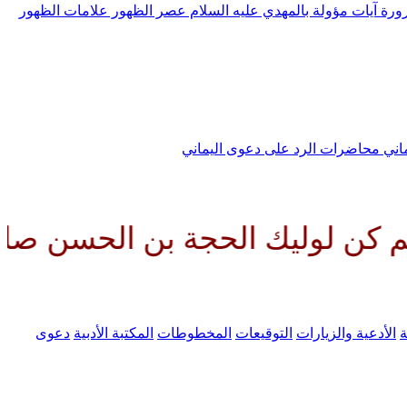
رورة
آيات مؤولة بالمهدي عليه السلام
عصر الظهور
علامات الظهور
ماني
محاضرات الرد على دعوى اليماني
 الحجة بن الحسن صلواتك عليه وع
ة
الأدعية والزيارات
التوقيعات
المخطوطات
المكتبة الأدبية
دعوى