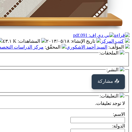
كتب المركز
تاريخ الإنشاء
:
٢٠١٣/٠٥/١٨
المشاهدات
:
٤٣.١ K
المؤلّف
:
السيد أحمد الاشكوري
المحقّق
:
مركز الدراسات التخصصية
الملحقات:
النشر:
📤 مشاركة
التعليقات:
لا توجد تعليقات.
الاسم:
الدولة: