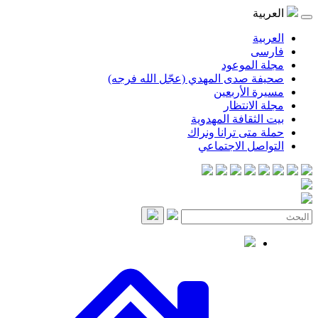
موعود
صدى المهدي (عجّل الله فرجه)
لأربعين
انتظار
قافة المهدوية
ى ترانا ونراك
 الاجتماعي