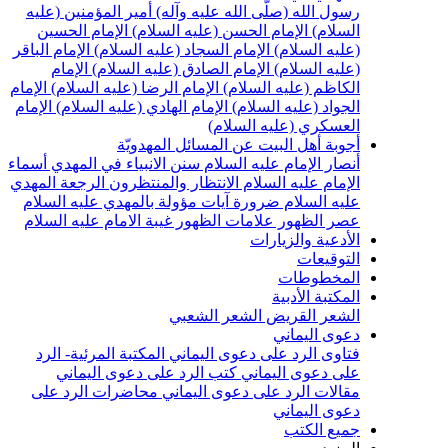
سول الله (صلّى الله عليه وآله)
أمير المؤمنين (عليه
لسلام)
الإمام الحسن (عليه السلام)
الإمام الحسين
عليه السلام)
الإمام السجاد (عليه السلام)
الإمام الباقر
عليه السلام)
الإمام الصادق (عليه السلام)
الإمام
لكاظم (عليه السلام)
الإمام الرضا (عليه السلام)
الإمام
لجواد (عليه السلام)
الإمام الهادي (عليه السلام)
الإمام
لعسكري (عليه السلام)
جوبة أهل البيت عن المسائل المهدويّة
نصار الإمام عليه السلام
سنن الانبياء في المهدي
أسماء
لإمام عليه السلام
الانتظار والمنتظرون
الرجعة
المهدي
ليه السلام ضرورة
آيات مؤولة بالمهدي عليه السلام
صر الظهور
علامات الظهور
غيبة الامام عليه السلام
لأدعية والزيارات
لتوقيعات
لمخطوطات
لمكتبة الأدبية
لشعر القريض
الشعر الشعبي
عوى اليماني
تاوى الرد على دعوى اليماني
المكتبة المرئية- الرد
لى دعوى اليماني
كتب الرد على دعوى اليماني
قالات الرد على دعوى اليماني
محاضرات الرد على
عوى اليماني
ميع الكتب