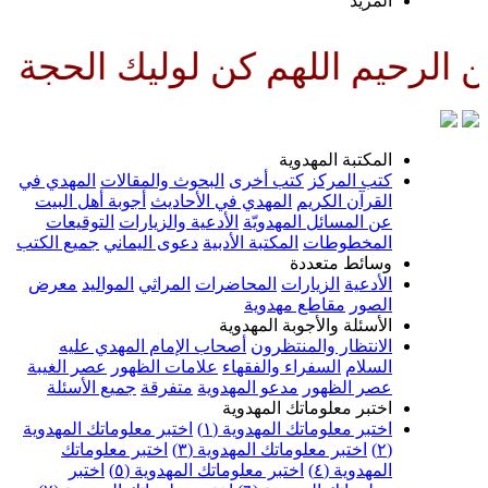
لمزيد
لهم كن لوليك الحجة بن الحسن صل
لمكتبة المهدوية
تب المركز
كتب أخرى
البحوث والمقالات
المهدي في
لقرآن الكريم
المهدي في الأحاديث
أجوبة أهل البيت
ن المسائل المهدويّة
الأدعية والزيارات
التوقيعات
لمخطوطات
المكتبة الأدبية
دعوى اليماني
جميع الكتب
سائط متعددة
لأدعية
الزيارات
المحاضرات
المراثي
المواليد
معرض
لصور
مقاطع مهدوية
لأسئلة والأجوبة المهدوية
لانتظار والمنتظرون
أصحاب الإمام المهدي عليه
لسلام
السفراء والفقهاء
علامات الظهور
عصر الغيبة
صر الظهور
مدعو المهدوية
متفرقة
جميع الأسئلة
ختبر معلوماتك المهدوية
ختبر معلوماتك المهدوية (١)
اختبر معلوماتك المهدوية
اختبر معلوماتك المهدوية (٣)
اختبر معلوماتك
لمهدوية (٤)
اختبر معلوماتك المهدوية (٥)
اختبر