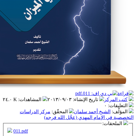
ز
تاريخ الإنشاء
:
٢٠١٣/٠٩/٠٣
المشاهدات
:
٢٤.٠ K
٠
شيخ أحمد سلمان
المحقّق
:
مركز الدراسات
لإمام المهدي (عجَّل الله فرجه)
ت:
011.pdf