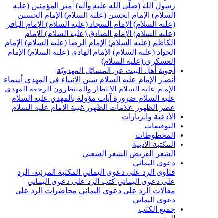
رسول الله (صلّى الله عليه وآله)
أمير المؤمنين (عليه
السلام)
الإمام الحسن (عليه السلام)
الإمام الحسين
(عليه السلام)
الإمام السجاد (عليه السلام)
الإمام الباقر
(عليه السلام)
الإمام الصادق (عليه السلام)
الإمام
الكاظم (عليه السلام)
الإمام الرضا (عليه السلام)
الإمام
الجواد (عليه السلام)
الإمام الهادي (عليه السلام)
الإمام
العسكري (عليه السلام)
أجوبة أهل البيت عن المسائل المهدويّة
أنصار الإمام عليه السلام
سنن الانبياء في المهدي
أسماء
الإمام عليه السلام
الانتظار والمنتظرون
الرجعة
المهدي
عليه السلام ضرورة
آيات مؤولة بالمهدي عليه السلام
عصر الظهور
علامات الظهور
غيبة الامام عليه السلام
الأدعية والزيارات
التوقيعات
المخطوطات
المكتبة الأدبية
الشعر القريض
الشعر الشعبي
دعوى اليماني
فتاوى الرد على دعوى اليماني
المكتبة المرئية- الرد
على دعوى اليماني
كتب الرد على دعوى اليماني
مقالات الرد على دعوى اليماني
محاضرات الرد على
دعوى اليماني
جميع الكتب