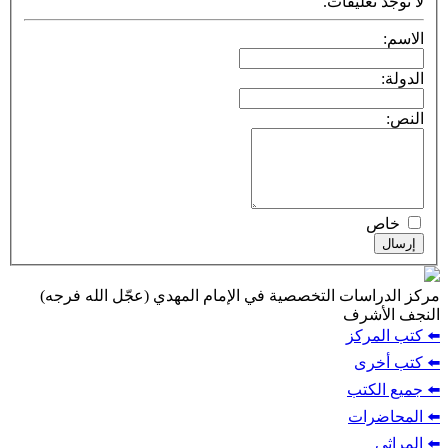
لا توجد تعليقات.
الاسم:
الدولة:
النص:
خاص
إرسال
مركز الدراسات التخصصية في الإمام المهدي (عجّل الله فرجه)
النجف الأشرف
⬅️ كتب المركز
⬅️ كتب أخرى
⬅️ جميع الكتب
⬅️ المحاضرات
⬅️ المراثي