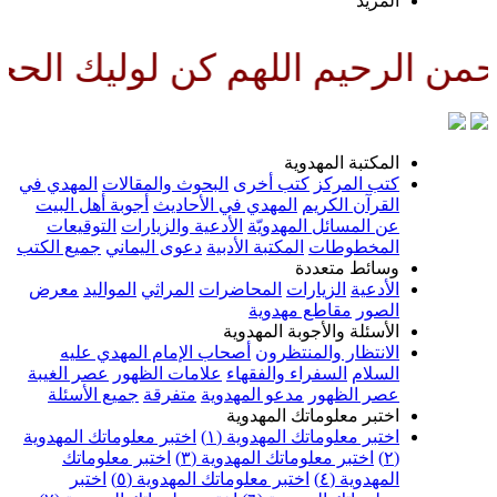
المزيد
 الرحيم اللهم كن لوليك الحجة ب
المكتبة المهدوية
كتب المركز
كتب أخرى
البحوث والمقالات
المهدي في
القرآن الكريم
المهدي في الأحاديث
أجوبة أهل البيت
عن المسائل المهدويّة
الأدعية والزيارات
التوقيعات
المخطوطات
المكتبة الأدبية
دعوى اليماني
جميع الكتب
وسائط متعددة
الأدعية
الزيارات
المحاضرات
المراثي
المواليد
معرض
الصور
مقاطع مهدوية
الأسئلة والأجوبة المهدوية
الانتظار والمنتظرون
أصحاب الإمام المهدي عليه
السلام
السفراء والفقهاء
علامات الظهور
عصر الغيبة
عصر الظهور
مدعو المهدوية
متفرقة
جميع الأسئلة
اختبر معلوماتك المهدوية
اختبر معلوماتك المهدوية (١)
اختبر معلوماتك المهدوية
(٢)
اختبر معلوماتك المهدوية (٣)
اختبر معلوماتك
المهدوية (٤)
اختبر معلوماتك المهدوية (٥)
اختبر