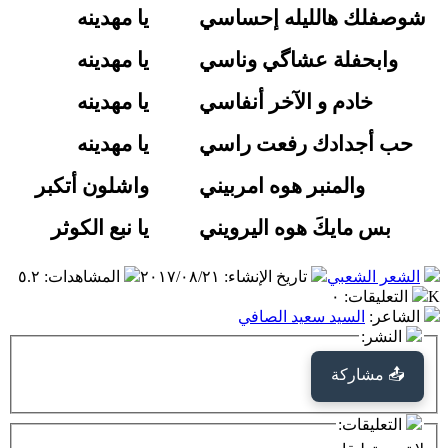
شوصفلك هالليله إحساسي
يا مهدينه
وابحفلة عشاگي وناسي
يا مهدينه
خادم و الآخر أنفاسي
يا مهدينه
حب أجدادك رفعت راسي
يا مهدينه
والمنبر هوه امربيني
واشلون أتكبر
بس مايكَ هوه اليرويني
يا نبع الكوثر
الشعر الشعبي
تاريخ الإنشاء
:
٢٠١٧/٠٨/٢١
المشاهدات
:
٥.٢
K
التعليقات
:
٠
الشاعر
:
السيد سعيد الصافي
النشر:
📤 مشاركة
التعليقات: