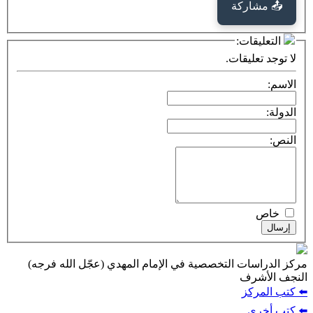
📤 مشاركة
التعليقات:
لا توجد تعليقات.
الاسم:
الدولة:
النص:
خاص
إرسال
مركز الدراسات التخصصية في الإمام المهدي (عجّل الله فرجه)
النجف الأشرف
⬅️ كتب المركز
⬅️ كتب أخرى