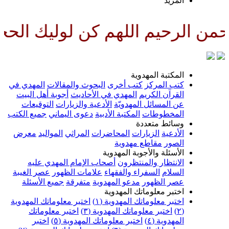
المزيد
 الرحيم اللهم كن لوليك الحجة ب
المكتبة المهدوية
كتب المركز
كتب أخرى
البحوث والمقالات
المهدي في
القرآن الكريم
المهدي في الأحاديث
أجوبة أهل البيت
عن المسائل المهدويّة
الأدعية والزيارات
التوقيعات
المخطوطات
المكتبة الأدبية
دعوى اليماني
جميع الكتب
وسائط متعددة
الأدعية
الزيارات
المحاضرات
المراثي
المواليد
معرض
الصور
مقاطع مهدوية
الأسئلة والأجوبة المهدوية
الانتظار والمنتظرون
أصحاب الإمام المهدي عليه
السلام
السفراء والفقهاء
علامات الظهور
عصر الغيبة
عصر الظهور
مدعو المهدوية
متفرقة
جميع الأسئلة
اختبر معلوماتك المهدوية
اختبر معلوماتك المهدوية (١)
اختبر معلوماتك المهدوية
(٢)
اختبر معلوماتك المهدوية (٣)
اختبر معلوماتك
المهدوية (٤)
اختبر معلوماتك المهدوية (٥)
اختبر