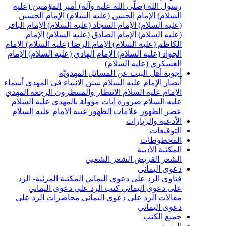
رسول الله (صلّى الله عليه وآله)
أمير المؤمنين (عليه
السلام)
الإمام الحسن (عليه السلام)
الإمام الحسين
(عليه السلام)
الإمام السجاد (عليه السلام)
الإمام الباقر
(عليه السلام)
الإمام الصادق (عليه السلام)
الإمام
الكاظم (عليه السلام)
الإمام الرضا (عليه السلام)
الإمام
الجواد (عليه السلام)
الإمام الهادي (عليه السلام)
الإمام
العسكري (عليه السلام)
أجوبة أهل البيت عن المسائل المهدويّة
أنصار الإمام عليه السلام
سنن الانبياء في المهدي
أسماء
الإمام عليه السلام
الانتظار والمنتظرون
الرجعة
المهدي
عليه السلام ضرورة
آيات مؤولة بالمهدي عليه السلام
عصر الظهور
علامات الظهور
غيبة الامام عليه السلام
الأدعية والزيارات
التوقيعات
المخطوطات
المكتبة الأدبية
الشعر القريض
الشعر الشعبي
دعوى اليماني
فتاوى الرد على دعوى اليماني
المكتبة المرئية- الرد
على دعوى اليماني
كتب الرد على دعوى اليماني
مقالات الرد على دعوى اليماني
محاضرات الرد على
دعوى اليماني
جميع الكتب