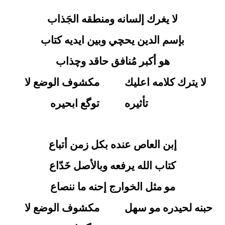
لا يغرك إلسانه ومنطقه الجَذاب
بإسم الدين يحچي وبين ايديه كتاب
هو أكبر مُنافق حاقد وچذاب
لا يترك كلامه اعليك
مكشوف الوضع لا
تأثيره
توگع ابحيره
إبن العاص عنده بكل زمن أتباع
كتاب الله يرفعه وبالأصل خَدّاع
مو مثل الخوارج إحنه ما ننصاع
حبنه لحيدره مو سهل
مكشوف الوضع لا