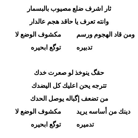
ثار اشرف ضلع مصيوب بالبسمار
وانته تعرف يا حاقد هجم عالدار
ومن قاد الهجوم ورسم
مكشوف الوضع لا
تدبيره
توگع ابحيره
حقگ ينوخذ لو صعرت خدك
تترجه يحن اعليك كل اليضدك
من تضعف إگباله يوصل الحدك
دينك من أساسه يريد
مكشوف الوضع لا
تدميره
توگع ابحيره