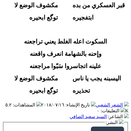
قبر العسكري من بده
مكشوف الوضع لا
ابتفجيره
توگع ابحيره
السكوت اعله الغلط يعني تراجعنه
وإحنه بالشهامة انعرف واقعنه
علينه اتجاسروا سَبّوا مراجعنه
اليسبنه يجب يا ناس
مكشوف الوضع لا
تحذيره
توگع ابحيره
الشعر الشعبي
تاريخ الإنشاء
:
٢٠١٨/٠٧/١٦
المشاهدات
:
٥.٢
K
التعليقات
:
٠
الشاعر
:
السيد سعيد الصافي
النشر: