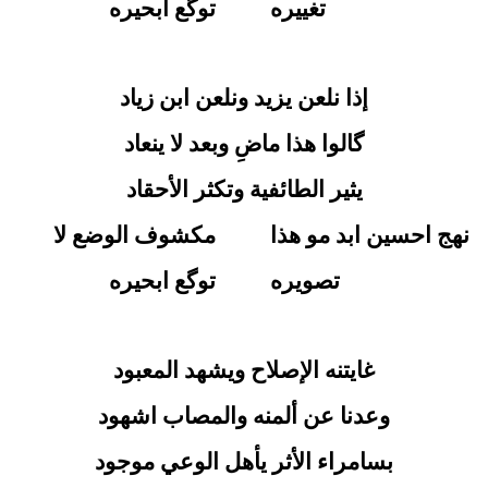
تغييره
توگع ابحيره
إذا نلعن يزيد ونلعن ابن زياد
گالوا هذا ماضِ وبعد لا ينعاد
يثير الطائفية وتكثر الأحقاد
نهج احسين ابد مو هذا
مكشوف الوضع لا
تصويره
توگع ابحيره
غايتنه الإصلاح ويشهد المعبود
وعدنا عن ألمنه والمصاب اشهود
بسامراء الأثر يأهل الوعي موجود