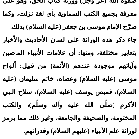
صفوة الله (عزَّ وجلَّ) وورثة كتاب الحق، وهو على
معرفة بجميع الكتب السماوية بأي لغة نزلت، وكما
صرَّح الإمام موسى بن جعفر (عليه السلام) بذلك.
جاء ذكر هذه الوراثة على لسان الأحاديث والأخبار
بتعابير مختلفة، ومنها: أن علامات الأنبياء الماضين
وآياتهم موجودة عندهم (الأئمة) من قبيل: ألواح
موسى (عليه السلام) وعصاه، خاتم سليمان (عليه
السلام)، قميص يوسف (عليه السلام)، سلاح النبي
الأكرم (صلّى الله عليه وآله وسلّم)، والكتب
المختومة، والصحيفة والجامعة، وغير ذلك مما يرمز
لوراثة علم الأنبياء (عليهم السلام) وقدراتهم.