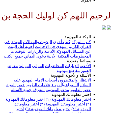
المزيد
 اللهم كن لوليك الحجة بن الحسن
المكتبة المهدوية
كتب المركز
كتب أخرى
البحوث والمقالات
المهدي في
القرآن الكريم
المهدي في الأحاديث
أجوبة أهل البيت
عن المسائل المهدويّة
الأدعية والزيارات
التوقيعات
المخطوطات
المكتبة الأدبية
دعوى اليماني
جميع الكتب
وسائط متعددة
الأدعية
الزيارات
المحاضرات
المراثي
المواليد
معرض
الصور
مقاطع مهدوية
الأسئلة والأجوبة المهدوية
الانتظار والمنتظرون
أصحاب الإمام المهدي عليه
السلام
السفراء والفقهاء
علامات الظهور
عصر الغيبة
عصر الظهور
مدعو المهدوية
متفرقة
جميع الأسئلة
اختبر معلوماتك المهدوية
اختبر معلوماتك المهدوية (١)
اختبر معلوماتك المهدوية
(٢)
اختبر معلوماتك المهدوية (٣)
اختبر معلوماتك
المهدوية (٤)
اختبر معلوماتك المهدوية (٥)
اختبر