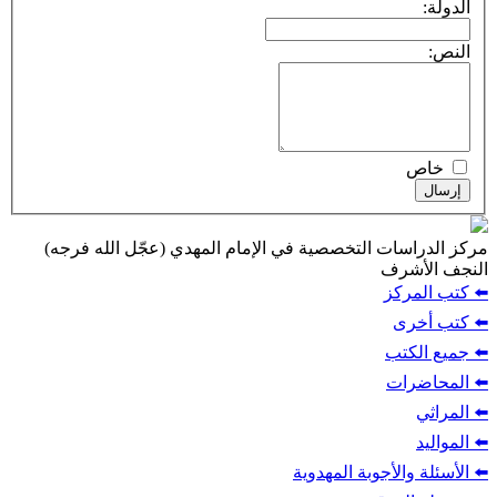
الدولة:
النص:
خاص
إرسال
مركز الدراسات التخصصية في الإمام المهدي (عجّل الله فرجه)
النجف الأشرف
⬅️ كتب المركز
⬅️ كتب أخرى
⬅️ جميع الكتب
⬅️ المحاضرات
⬅️ المراثي
⬅️ المواليد
⬅️ الأسئلة والأجوبة المهدوية