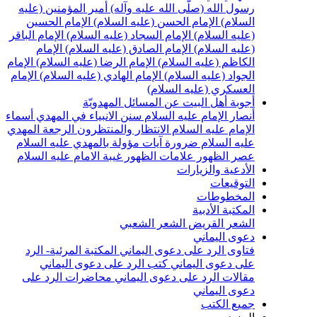
رسول الله (صلّى الله عليه وآله)
أمير المؤمنين (عليه
السلام)
الإمام الحسن (عليه السلام)
الإمام الحسين
(عليه السلام)
الإمام السجاد (عليه السلام)
الإمام الباقر
(عليه السلام)
الإمام الصادق (عليه السلام)
الإمام
الكاظم (عليه السلام)
الإمام الرضا (عليه السلام)
الإمام
الجواد (عليه السلام)
الإمام الهادي (عليه السلام)
الإمام
العسكري (عليه السلام)
أجوبة أهل البيت عن المسائل المهدويّة
أنصار الإمام عليه السلام
سنن الانبياء في المهدي
أسماء
الإمام عليه السلام
الانتظار والمنتظرون
الرجعة
المهدي
عليه السلام ضرورة
آيات مؤولة بالمهدي عليه السلام
عصر الظهور
علامات الظهور
غيبة الامام عليه السلام
الأدعية والزيارات
التوقيعات
المخطوطات
المكتبة الأدبية
الشعر القريض
الشعر الشعبي
دعوى اليماني
فتاوى الرد على دعوى اليماني
المكتبة المرئية- الرد
على دعوى اليماني
كتب الرد على دعوى اليماني
مقالات الرد على دعوى اليماني
محاضرات الرد على
دعوى اليماني
جميع الكتب