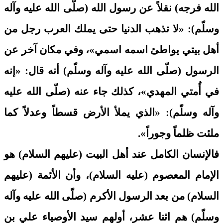
الله فرجه) نقلاً عن رسول الله (صلّى الله عليه وآله
وسلّم): «لا تذهب الدنيا حتى يملك العرب رجل من
أهل بيتي يواطئ اسمه اسمي»، وفي مكان آخر عن
الرسول (صلّى الله عليه وآله وسلّم) أنه قال: «إنه
في أُمتي المهدي»، كذلك جاء عنه (صلّى الله عليه
وآله وسلّم): «الذي يملأ الأرض قسطاً وعدلاً كما
ملئت ظلماً وجوراً».
فالإنسان الكامل عند أهل البيت (عليهم السلام) هو
الإمام المعصوم (عليه السلام)، وأن الأئمة (عليهم
السلام) من بعد الرسول الأكرم (صلّى الله عليه وآله
وسلّم) هم اثنا عشر، أولهم سيد الأوصياء علي بن