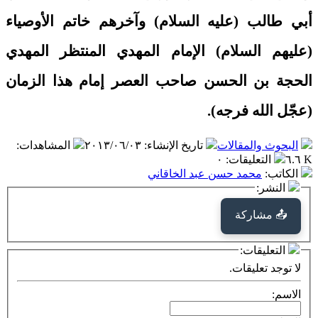
أبي طالب (عليه السلام) وآخرهم خاتم الأوصياء
(عليهم السلام) الإمام المهدي المنتظر المهدي
الحجة بن الحسن صاحب العصر إمام هذا الزمان
(عجّل الله فرجه).
البحوث والمقالات
تاريخ الإنشاء
:
٢٠١٣/٠٦/٠٣
المشاهدات
:
٦.٦ K
التعليقات
:
٠
الكاتب
:
محمد حسن عبد الخاقاني
النشر:
📤 مشاركة
التعليقات:
لا توجد تعليقات.
الاسم: