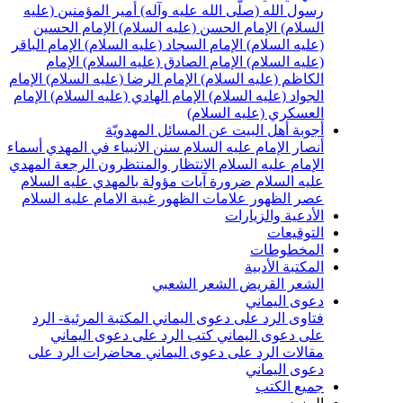
رسول الله (صلّى الله عليه وآله)
أمير المؤمنين (عليه
السلام)
الإمام الحسن (عليه السلام)
الإمام الحسين
(عليه السلام)
الإمام السجاد (عليه السلام)
الإمام الباقر
(عليه السلام)
الإمام الصادق (عليه السلام)
الإمام
الكاظم (عليه السلام)
الإمام الرضا (عليه السلام)
الإمام
الجواد (عليه السلام)
الإمام الهادي (عليه السلام)
الإمام
العسكري (عليه السلام)
أجوبة أهل البيت عن المسائل المهدويّة
أنصار الإمام عليه السلام
سنن الانبياء في المهدي
أسماء
الإمام عليه السلام
الانتظار والمنتظرون
الرجعة
المهدي
عليه السلام ضرورة
آيات مؤولة بالمهدي عليه السلام
عصر الظهور
علامات الظهور
غيبة الامام عليه السلام
الأدعية والزيارات
التوقيعات
المخطوطات
المكتبة الأدبية
الشعر القريض
الشعر الشعبي
دعوى اليماني
فتاوى الرد على دعوى اليماني
المكتبة المرئية- الرد
على دعوى اليماني
كتب الرد على دعوى اليماني
مقالات الرد على دعوى اليماني
محاضرات الرد على
دعوى اليماني
جميع الكتب