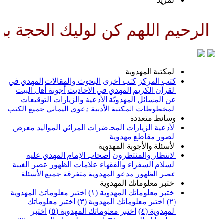
المزيد
يم اللهم كن لوليك الحجة بن الح
المكتبة المهدوية
كتب المركز
كتب أخرى
البحوث والمقالات
المهدي في
القرآن الكريم
المهدي في الأحاديث
أجوبة أهل البيت
عن المسائل المهدويّة
الأدعية والزيارات
التوقيعات
المخطوطات
المكتبة الأدبية
دعوى اليماني
جميع الكتب
وسائط متعددة
الأدعية
الزيارات
المحاضرات
المراثي
المواليد
معرض
الصور
مقاطع مهدوية
الأسئلة والأجوبة المهدوية
الانتظار والمنتظرون
أصحاب الإمام المهدي عليه
السلام
السفراء والفقهاء
علامات الظهور
عصر الغيبة
عصر الظهور
مدعو المهدوية
متفرقة
جميع الأسئلة
اختبر معلوماتك المهدوية
اختبر معلوماتك المهدوية (١)
اختبر معلوماتك المهدوية
(٢)
اختبر معلوماتك المهدوية (٣)
اختبر معلوماتك
المهدوية (٤)
اختبر معلوماتك المهدوية (٥)
اختبر