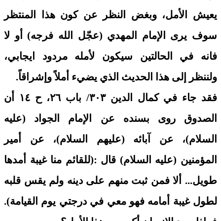
يعيش الأمل، وبغض النظر عن كون هذا المنتظر
سوف يرى الإمام المهدي (عجّل الله فرجه) أو لا
فانه في الحالتين سيكون لأمله مردود ايجابي،
ولننظر إلى هذا الحديث الذي يضيء أملاً وإشراقاً.
فقد جاء في كمال الدين ٣٠٣/ باب ٢٦، ح ١٤ أن
الصدوق روى بسنده عن الإمام الجواد (عليه
السلام)، عن آبائه (عليهم السلام)، عن أمير
المؤمنين (عليه السلام) قال :(للقائم منا غيبة أمدها
طويل... ألا فمن ثبت منهم على دينه ولم يقس قلبه
لطول غيبة أمامه فهو معي في درجتي يوم القيامة).