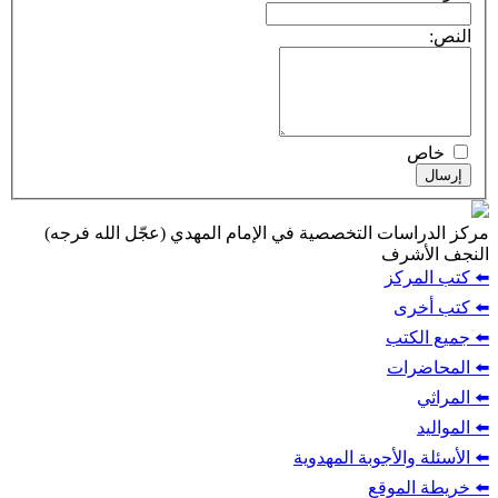
النص:
خاص
إرسال
مركز الدراسات التخصصية في الإمام المهدي (عجّل الله فرجه)
النجف الأشرف
⬅️ كتب المركز
⬅️ كتب أخرى
⬅️ جميع الكتب
⬅️ المحاضرات
⬅️ المراثي
⬅️ المواليد
⬅️ الأسئلة والأجوبة المهدوية
⬅️ خريطة الموقع