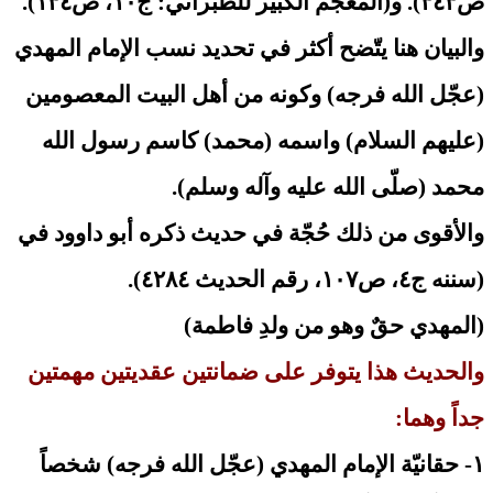
ص٣٤٣). و(المعجم الكبير للطبراني: ج١٠، ص١٣٤).
والبيان هنا يتّضح أكثر في تحديد نسب الإمام المهدي
(عجّل الله فرجه) وكونه من أهل البيت المعصومين
(عليهم السلام) واسمه (محمد) كاسم رسول الله
محمد (صلّى الله عليه وآله وسلم).
والأقوى من ذلك حُجّة في حديث ذكره أبو داوود في
(سننه ج٤، ص١٠٧، رقم الحديث ٤٢٨٤).
(المهدي حقٌ وهو من ولدِ فاطمة)
والحديث هذا يتوفر على ضمانتين عقديتين مهمتين
جداً وهما:
١- حقانيّة الإمام المهدي (عجّل الله فرجه) شخصاً