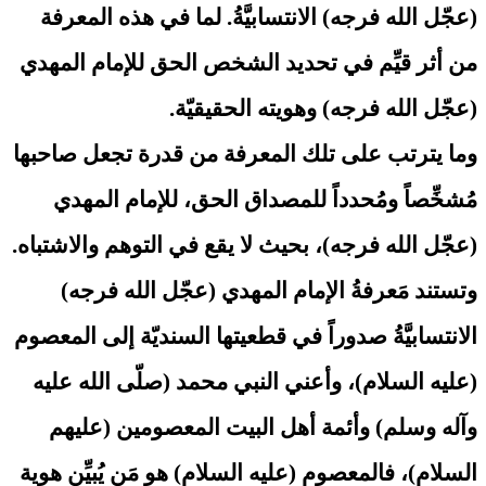
(عجّل الله فرجه) الانتسابيَّةُ. لما في هذه المعرفة
من أثر قيِّم في تحديد الشخص الحق للإمام المهدي
(عجّل الله فرجه) وهويته الحقيقيّة.
وما يترتب على تلك المعرفة من قدرة تجعل صاحبها
مُشخِّصاً ومُحدداً للمصداق الحق، للإمام المهدي
(عجّل الله فرجه)، بحيث لا يقع في التوهم والاشتباه.
وتستند مَعرفةُ الإمام المهدي (عجّل الله فرجه)
الانتسابيَّةُ صدوراً في قطعيتها السنديّة إلى المعصوم
(عليه السلام)، وأعني النبي محمد (صلّى الله عليه
وآله وسلم) وأئمة أهل البيت المعصومين (عليهم
السلام)، فالمعصوم (عليه السلام) هو مَن يُبيِّن هوية