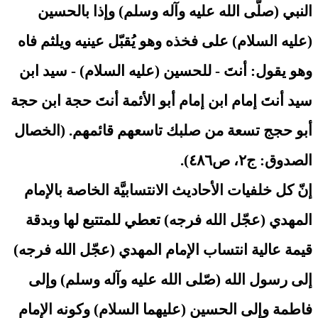
النبي (صلّى الله عليه وآله وسلم) وإذا بالحسين
(عليه السلام) على فخذه وهو يُقبّل عينيه ويلثم فاه
وهو يقول: أنتَ - للحسين (عليه السلام) - سيد ابن
سيد أنتَ إمام ابن إمام أبو الأئمة أنتَ حجة ابن حجة
أبو حجج تسعة من صلبك تاسعهم قائمهم. (الخصال
الصدوق: ج٢، ص٤٨٦).
إنّ كل خلفيات الأحاديث الانتسابيَّة الخاصة بالإمام
المهدي (عجّل الله فرجه) تعطي للمتتبع لها وبدقة
قيمة عالية انتساب الإمام المهدي (عجّل الله فرجه)
إلى رسول الله (صّلى الله عليه وآله وسلم) وإلى
فاطمة وإلى الحسين (عليهما السلام) وكونه الإمام