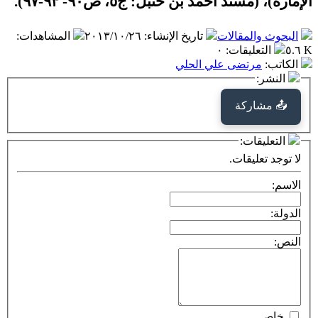
الإمارة)، (مسند أحمد بن حنبل: ج٥، ص٩٠- ٩٣-٩٧).
البحوث والمقالات
تاريخ الإنشاء
:
٢٠١٣/١٠/٢٦
المشاهدات
:
٥.٦ K
التعليقات
:
٠
الكاتب
:
مرتضى علي الحلي
النشر:
📤 مشاركة
التعليقات:
لا توجد تعليقات.
الاسم:
الدولة:
النص:
خاص