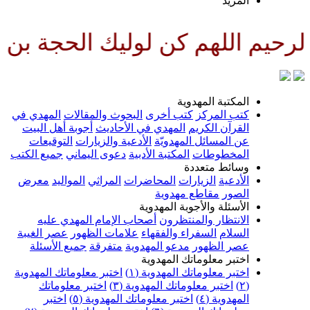
المزيد
 اللهم كن لوليك الحجة بن الحسن 
المكتبة المهدوية
كتب المركز
كتب أخرى
البحوث والمقالات
المهدي في
القرآن الكريم
المهدي في الأحاديث
أجوبة أهل البيت
عن المسائل المهدويّة
الأدعية والزيارات
التوقيعات
المخطوطات
المكتبة الأدبية
دعوى اليماني
جميع الكتب
وسائط متعددة
الأدعية
الزيارات
المحاضرات
المراثي
المواليد
معرض
الصور
مقاطع مهدوية
الأسئلة والأجوبة المهدوية
الانتظار والمنتظرون
أصحاب الإمام المهدي عليه
السلام
السفراء والفقهاء
علامات الظهور
عصر الغيبة
عصر الظهور
مدعو المهدوية
متفرقة
جميع الأسئلة
اختبر معلوماتك المهدوية
اختبر معلوماتك المهدوية (١)
اختبر معلوماتك المهدوية
(٢)
اختبر معلوماتك المهدوية (٣)
اختبر معلوماتك
المهدوية (٤)
اختبر معلوماتك المهدوية (٥)
اختبر