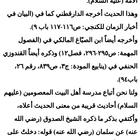
الأمّة (عليه السلام).
وهذا الحديث أخرجه الدارقطني كما في (البيان في
أخبار الزمان للكنجي: ص١١٦-١١٧ باب ٩).
وأخرجه أيضاً ابن الصبّاغ المالكي في (الفصول
المهمة: ص٢٩٥-٢٩٦، فصل١٢) وذكره أيضاً القندوزي
الحنفي في (ينابيع المودة: ج٣، ص٨٣٩، رقم ٢٦،
باب٩٤).
ولنا نحن أتباع مدرسة أهل البيت المعصومين (عليهم
السلام) أحاديث قريبة من معنى الحديث أعلاه،
وأكتفي بذكر ما ذكره الشيخ الصدوق (رضي الله
عنه) عن سلمان (رضي الله عنه) قوله: دخلتُ على