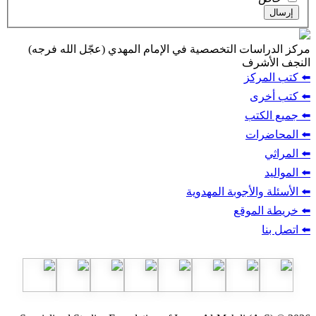
إرسال
مركز الدراسات التخصصية في الإمام المهدي (عجّل الله فرجه)
النجف الأشرف
⬅️ كتب المركز
⬅️ كتب أخرى
⬅️ جميع الكتب
⬅️ المحاضرات
⬅️ المراثي
⬅️ المواليد
⬅️ الأسئلة والأجوبة المهدوية
⬅️ خريطة الموقع
⬅️ اتصل بنا