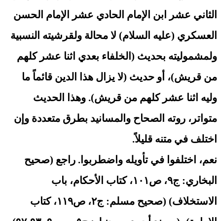
الثاني عشر ابن الإمام الحادي عشر الإمام الحسن
العسكري (عليه السلام) لا محالة ولقرشيته النسبية
ولمشموليته بحديث (الخلفاء بعدي اثنا عشر كلهم
من قريش)، أو حديث (لا يزال هذا الدين قائماً ما
وليه اثنا عشر كلهم من قريش). وهذا الحديث
متواتر، روته الصحاح والمسانيد بطرق متعددة وإن
اختلف في متنه قليلاً.
نعم، اختلفوا في تأويله واضطربوا. راجع (صحيح
البخاري: ج٩، ص١٠١، كتاب الأحكام، باب
الاستخلاف) (صحيح مسلم: ج٢، ص١١٩، كتاب