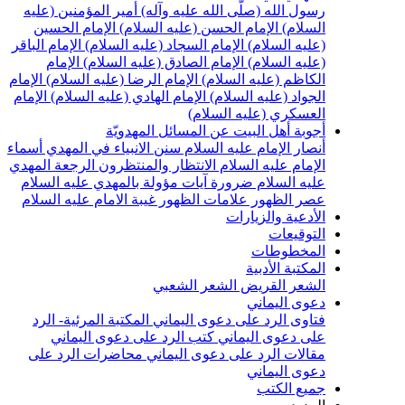
رسول الله (صلّى الله عليه وآله)
أمير المؤمنين (عليه
السلام)
الإمام الحسن (عليه السلام)
الإمام الحسين
(عليه السلام)
الإمام السجاد (عليه السلام)
الإمام الباقر
(عليه السلام)
الإمام الصادق (عليه السلام)
الإمام
الكاظم (عليه السلام)
الإمام الرضا (عليه السلام)
الإمام
الجواد (عليه السلام)
الإمام الهادي (عليه السلام)
الإمام
العسكري (عليه السلام)
أجوبة أهل البيت عن المسائل المهدويّة
أنصار الإمام عليه السلام
سنن الانبياء في المهدي
أسماء
الإمام عليه السلام
الانتظار والمنتظرون
الرجعة
المهدي
عليه السلام ضرورة
آيات مؤولة بالمهدي عليه السلام
عصر الظهور
علامات الظهور
غيبة الامام عليه السلام
الأدعية والزيارات
التوقيعات
المخطوطات
المكتبة الأدبية
الشعر القريض
الشعر الشعبي
دعوى اليماني
فتاوى الرد على دعوى اليماني
المكتبة المرئية- الرد
على دعوى اليماني
كتب الرد على دعوى اليماني
مقالات الرد على دعوى اليماني
محاضرات الرد على
دعوى اليماني
جميع الكتب