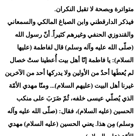
متواترة وبصحة لا تقبل النكران.
فيذكر الدارقطني وابن الصباغ المالكي والسمعاني
والقندوزي الحنفي وغيرهم كثيراً. أنّ رسول الله
(صلّى الله عليه وآله وسلم) قال لفاطمة (عليها
السلام): يا فاطمة إنّا أهل بيت أُعطينا ستْ خصال
لم يُعطَها أحدٌ من الأولين ولا يدركها أحد من الآخرين
غيرنا أهل البيت (عليهم السلام)... ومنّا مهدي الأمّة
الذي يُصلّي عيسى خلفه، ثُمّ ضَرَبَ على منكب
الحسين (عليه السلام)، فقال: (صلّى الله عليه وآله
وسلم) مِن هذا. يعني الحسين (عليه السلام) مهدي