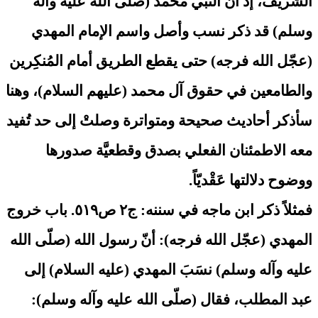
الشريف، إذ أنَّ النبي محمد (صلّى الله عليه وآله
وسلم) قد ذكر نسب وأصل واسم الإمام المهدي
(عجّل الله فرجه) حتى يقطع الطريق أمام المُنكِرين
والطامعين في حقوق آل محمد (عليهم السلام)، وهنا
سأذكر أحاديث صحيحة ومتواترة وصلتْ إلى حد تُفيد
معه الاطمئنان الفعلي بصدق وقطعيَّة صدورها
ووضوح دلالتها عَقْديّاً.
فمثلاً ذكر ابن ماجه في سننه: ج٢ ص٥١٩. باب خروج
المهدي (عجّل الله فرجه): أنّ رسول الله (صلّى الله
عليه وآله وسلم) نسَبَ المهدي (عليه السلام) إلى
عبد المطلب، فقال (صلّى الله عليه وآله وسلم):