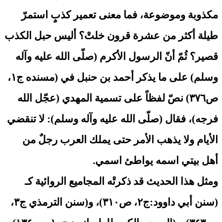
مكذوبة وموضوعة، فما معنى تعمير كذبٍ استمرّ
طيلة أكثر من عشرة قرون خلتْ؟ أليس حبل الكذب
قصير؟ ثُمّ أنّ الرسول الأكرم (صلّى الله عليه وآله
وسلم) على ما يذكر أحمد بن حنبل في (مسنده ج١،
ص٣٧٦) نصّ لفظاً على تسمية المهدي (عجّل الله
فرجه)، فقال (صلّى الله عليه وآله وسلم): لا تنقضي
الأيام ولا يذهب الأمر حتى يملك العرب رجلٌ من
أهل بيتي اسمه يواطئ اسمي.
ومثل هذا الحديث قد ذكرتْه المجاميع الروائية كـ
(سنن أبي داوود:ج٢، ص٣١٠)، و(سنن الترمذي ج٣،