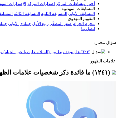
أخبار ونشاطات المركز
اصدارات المركز
الإصدارات المهد
المسابقات المهدوية
المسابقة الأولى
المسابقة الثانية
المسابقة الثالثة
المسابقة
التقويم المهدوي
محرم الحرام
صفر المظفّر
ربيع الأول
جمادى الأولى
جماد
اتصل بنا
سؤال مختار:
(٦٢٣) هل يوجد ربط بين (السلام عليك يا عين الحياة) وبين اسطورة (عين الحياة)
علامات الظهور
(١٢٤١) ما فائدة ذكر شخصيات علامات الظهور، والحال أنه لا يجب علينا البحث عنهم؟