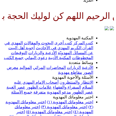
لمزيد
لهم كن لوليك الحجة بن الحسن صلو
لمكتبة المهدوية
تب المركز
كتب أخرى
البحوث والمقالات
المهدي في
لقرآن الكريم
المهدي في الأحاديث
أجوبة أهل البيت
ن المسائل المهدويّة
الأدعية والزيارات
التوقيعات
لمخطوطات
المكتبة الأدبية
دعوى اليماني
جميع الكتب
سائط متعددة
لأدعية
الزيارات
المحاضرات
المراثي
المواليد
معرض
لصور
مقاطع مهدوية
لأسئلة والأجوبة المهدوية
لانتظار والمنتظرون
أصحاب الإمام المهدي عليه
لسلام
السفراء والفقهاء
علامات الظهور
عصر الغيبة
صر الظهور
مدعو المهدوية
متفرقة
جميع الأسئلة
ختبر معلوماتك المهدوية
ختبر معلوماتك المهدوية (١)
اختبر معلوماتك المهدوية
اختبر معلوماتك المهدوية (٣)
اختبر معلوماتك
لمهدوية (٤)
اختبر معلوماتك المهدوية (٥)
اختبر