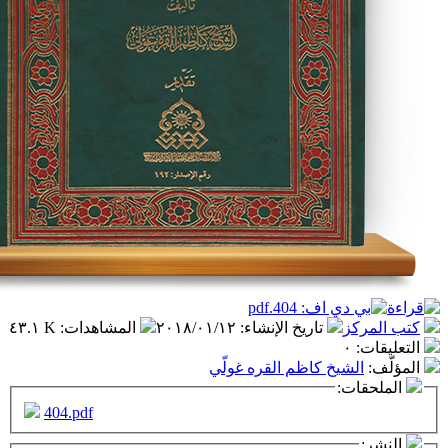
ز
تاريخ الإنشاء
:
٢٠١٨/٠١/١٢
المشاهدات
:
٤٣.١ K
٠
شيخ كاظم القره غولّي
ت:
404.pdf