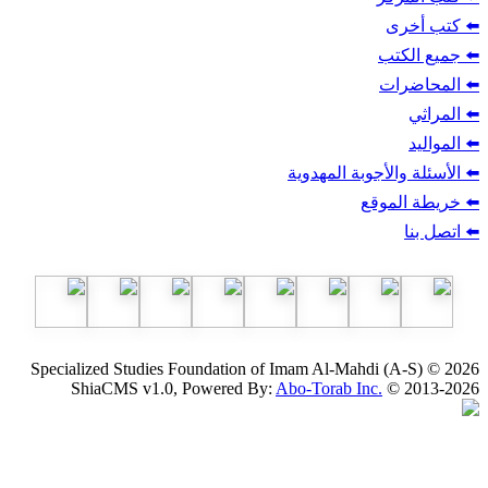
ب
أجوبة المهدوية
وقع
Specialized Studies Foundation of Imam Al-Mahdi
ShiaCMS v1.0, Powered By:
Abo-Torab Inc.