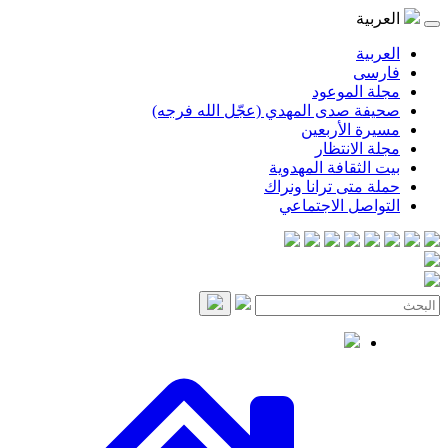
موعود
صدى المهدي (عجّل الله فرجه)
لأربعين
انتظار
قافة المهدوية
ى ترانا ونراك
 الاجتماعي