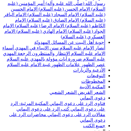
سول الله (صلّى الله عليه وآله)
أمير المؤمنين (عليه
لسلام)
الإمام الحسن (عليه السلام)
الإمام الحسين
عليه السلام)
الإمام السجاد (عليه السلام)
الإمام الباقر
عليه السلام)
الإمام الصادق (عليه السلام)
الإمام
لكاظم (عليه السلام)
الإمام الرضا (عليه السلام)
الإمام
لجواد (عليه السلام)
الإمام الهادي (عليه السلام)
الإمام
لعسكري (عليه السلام)
جوبة أهل البيت عن المسائل المهدويّة
نصار الإمام عليه السلام
سنن الانبياء في المهدي
أسماء
لإمام عليه السلام
الانتظار والمنتظرون
الرجعة
المهدي
ليه السلام ضرورة
آيات مؤولة بالمهدي عليه السلام
صر الظهور
علامات الظهور
غيبة الامام عليه السلام
لأدعية والزيارات
لتوقيعات
لمخطوطات
لمكتبة الأدبية
لشعر القريض
الشعر الشعبي
عوى اليماني
تاوى الرد على دعوى اليماني
المكتبة المرئية- الرد
لى دعوى اليماني
كتب الرد على دعوى اليماني
قالات الرد على دعوى اليماني
محاضرات الرد على
عوى اليماني
ميع الكتب