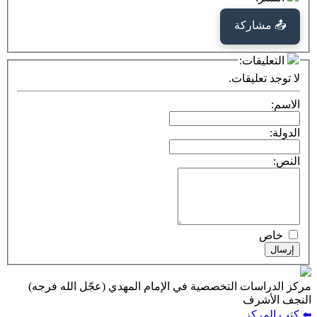
كة
ت:
يقات.
ت التخصصية في الإمام المهدي (عجّل الله فرجه)
ف
ز