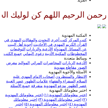
المزيد
من الرحيم اللهم كن لوليك الحجة
المكتبة المهدوية
كتب المركز
كتب أخرى
البحوث والمقالات
المهدي في
القرآن الكريم
المهدي في الأحاديث
أجوبة أهل البيت
عن المسائل المهدويّة
الأدعية والزيارات
التوقيعات
المخطوطات
المكتبة الأدبية
دعوى اليماني
جميع الكتب
وسائط متعددة
الأدعية
الزيارات
المحاضرات
المراثي
المواليد
معرض
الصور
مقاطع مهدوية
الأسئلة والأجوبة المهدوية
الانتظار والمنتظرون
أصحاب الإمام المهدي عليه
السلام
السفراء والفقهاء
علامات الظهور
عصر الغيبة
عصر الظهور
مدعو المهدوية
متفرقة
جميع الأسئلة
اختبر معلوماتك المهدوية
اختبر معلوماتك المهدوية (١)
اختبر معلوماتك المهدوية
(٢)
اختبر معلوماتك المهدوية (٣)
اختبر معلوماتك
المهدوية (٤)
اختبر معلوماتك المهدوية (٥)
اختبر