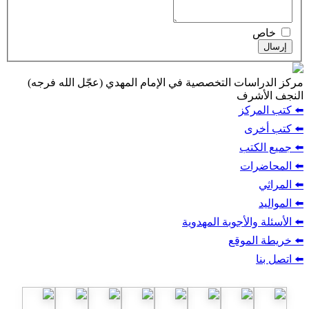
خاص
إرسال
مركز الدراسات التخصصية في الإمام المهدي (عجّل الله فرجه)
النجف الأشرف
⬅️ كتب المركز
⬅️ كتب أخرى
⬅️ جميع الكتب
⬅️ المحاضرات
⬅️ المراثي
⬅️ المواليد
⬅️ الأسئلة والأجوبة المهدوية
⬅️ خريطة الموقع
⬅️ اتصل بنا