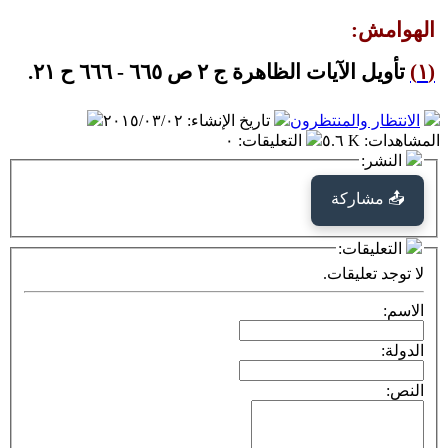
الهوامش:
(١)
تأويل الآيات الظاهرة ج ٢ ص ٦٦٥ - ٦٦٦ ح ٢١.
الانتظار والمنتظرون
تاريخ الإنشاء
:
٢٠١٥/٠٣/٠٢
المشاهدات
:
٥.٦ K
التعليقات
:
٠
النشر:
📤 مشاركة
التعليقات:
لا توجد تعليقات.
الاسم:
الدولة:
النص: