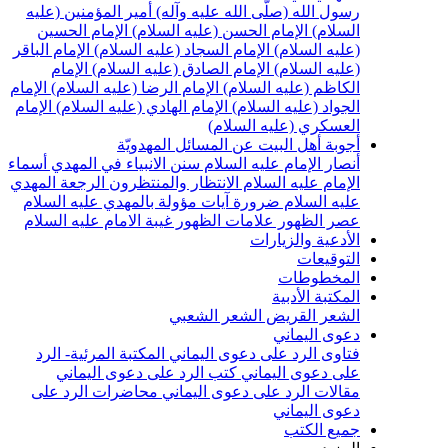
رسول الله (صلّى الله عليه وآله)
أمير المؤمنين (عليه
السلام)
الإمام الحسن (عليه السلام)
الإمام الحسين
(عليه السلام)
الإمام السجاد (عليه السلام)
الإمام الباقر
(عليه السلام)
الإمام الصادق (عليه السلام)
الإمام
الكاظم (عليه السلام)
الإمام الرضا (عليه السلام)
الإمام
الجواد (عليه السلام)
الإمام الهادي (عليه السلام)
الإمام
العسكري (عليه السلام)
أجوبة أهل البيت عن المسائل المهدويّة
أنصار الإمام عليه السلام
سنن الانبياء في المهدي
أسماء
الإمام عليه السلام
الانتظار والمنتظرون
الرجعة
المهدي
عليه السلام ضرورة
آيات مؤولة بالمهدي عليه السلام
عصر الظهور
علامات الظهور
غيبة الامام عليه السلام
الأدعية والزيارات
التوقيعات
المخطوطات
المكتبة الأدبية
الشعر القريض
الشعر الشعبي
دعوى اليماني
فتاوى الرد على دعوى اليماني
المكتبة المرئية- الرد
على دعوى اليماني
كتب الرد على دعوى اليماني
مقالات الرد على دعوى اليماني
محاضرات الرد على
دعوى اليماني
جميع الكتب