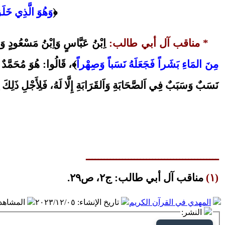
﴿
وَهُوَ الَّذِي خَلَ
* مناقب آل أبي طالب:
اِبْنُ عَبَّاسٍ وَاِبْنُ مَسْعُودٍ وَج
مِنَ المَاءِ بَشَراً فَجَعَلَهُ نَسَباً وَصِهْراً
﴾، قَالُوا: هُوَ مُحَمَّ
نَسَبٌ وَسَبَبٌ فِي اَلصَّحَابَةِ وَاَلقَرَابَةِ إِلَّا لَهُ، فَلِأَجْلِ ذَلِك
ــــــــــــــــــــــــــــــــــــــــــــ
(١)
مناقب آل أبي طالب: ج٢، ص٢٩.
المهدي في القرآن الكريم
تاريخ الإنشاء
:
٢٠٢٣/١٢/٠٥
المشاهد
النشر: