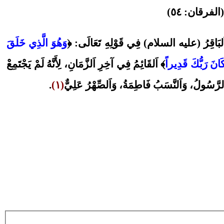
الفرقان: ٥٤)
َ وَاَلبَاقِرُ (عليه السلام) فِي قَوْلِهِ تَعَالَى: ﴿
وَهُوَ الَّذِي خَلَقَ
َانَ رَبُّكَ قَدِيراً
﴾ اَلقَائِمُ فِي آخِرِ اَلزَّمَانِ، لِأَنَّهُ لَمْ يَجْتَمِعْ
َلرَّسُولُ، وَاَلنَّسَبُ فَاطِمَةُ، وَاَلصِّهْرُ عَلِيٌّ
(١)
.