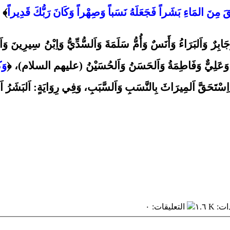
قَ مِنَ المَاءِ بَشَراً فَجَعَلَهُ نَسَباً وَصِهْراً وَكَانَ رَبُّكَ قَدِيراً
﴾ (
َابِرٌ وَاَلبَرَاءُ وَأَنَسٌ وَأُمُّ سَلَمَةَ وَاَلسُّدِّيُّ وَاِبْنُ سِيرِين
دٌ وَعَلِيٌّ وَفَاطِمَةُ وَاَلحَسَنُ وَاَلحُسَيْنُ (عليهم السلام)، ﴿
وَك
َ اِسْتَحَقَّ اَلمِيرَاثَ بِالنَّسَبِ وَاَلسَّبَبِ، وَفِي رِوَايَةٍ: اَلبَشَرُ ا
ات
:
١.٦ K
التعليقات
:
٠