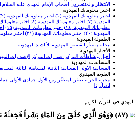
الانتظار والمنتظرون
أصحاب الإمام المهدي عليه السلام
ا
اختبر معلوماتك المهدوية
اختبر معلوماتك المهدوية (١)
اختبر معلوماتك المهدوية (٢)
المهدوية (٧)
اختبر معلوماتك المهدوية (٨)
اختبر معلوماتك ا
معلوماتك المهدوية (١٤)
اختبر معلوماتك المهدوية (١٥)
اخت
المهدوية (٢٠)
اختبر معلوماتك المهدوية (٢١)
اختبر معلوماتك
الطفولة المهدوية
مجلة منتظَر
القصص المهدوية
الأناشيد المهدوية
الأخبار المهدوية
أخبار ونشاطات المركز
اصدارات المركز
الإصدارات المهد
المسابقات المهدوية
المسابقة الأولى
المسابقة الثانية
المسابقة الثالثة
المسابقة
التقويم المهدوي
محرم الحرام
صفر المظفّر
ربيع الأول
جمادى الأولى
جماد
اتصل بنا
المهدي في القرآن الكريم
(٨٧) ﴿وَهُوَ الَّذِي خَلَقَ مِنَ المَاءِ بَشَراً فَجَعَلَهُ نَسَباً وَصِهْراً وَكَانَ رَبُّكَ قَدِيراً﴾ (الفرقان: ٥٤)