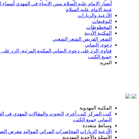
أنصار الإمام عليه السلام
سنن الانبياء في المهدي
أسماء ا
غيبة الامام عليه السلام
الأدعية والزيارات
التوقيعات
المخطوطات
المكتبة الأدبية
الشعر القريض
الشعر الشعبي
دعوى اليماني
فتاوى الرد على دعوى اليماني
المكتبة المرئية- الرد على
جميع الكتب
المزيد
المكتبة المهدوية
كتب المركز
كتب أخرى
البحوث والمقالات
المهدي في الق
اليماني
جميع الكتب
وسائط متعددة
الأدعية
الزيارات
المحاضرات
المراثي
المواليد
معرض الصو
الأسئلة والأجوبة المهدوية