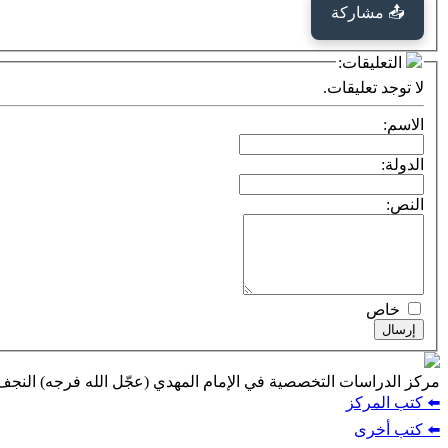
📤 مشاركة
التعليقات:
لا توجد تعليقات.
الاسم:
الدولة:
النص:
خاص
إرسال
مركز الدراسات التخصصية في الإمام المهدي (عجّل الله فرجه) النج
⬅️ كتب المركز
⬅️ كتب أخرى