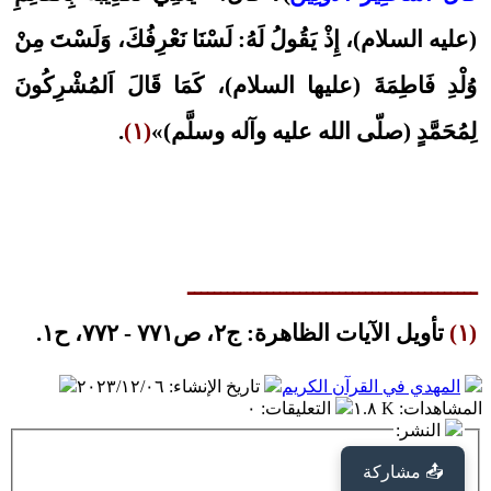
(عليه السلام)، إِذْ يَقُولُ لَهُ: لَسْنَا نَعْرِفُكَ، وَلَسْتَ مِنْ
وُلْدِ فَاطِمَةَ (عليها السلام)، كَمَا قَالَ اَلمُشْرِكُونَ
لِمُحَمَّدٍ (صلّى الله عليه وآله وسلَّم)»
(١)
.
ــــــــــــــــــــــــــــــــــــــــــــ
(١)
تأويل الآيات الظاهرة: ج٢، ص٧٧١ - ٧٧٢، ح١.
المهدي في القرآن الكريم
تاريخ الإنشاء
:
٢٠٢٣/١٢/٠٦
المشاهدات
:
١.٨ K
التعليقات
:
٠
النشر:
📤 مشاركة