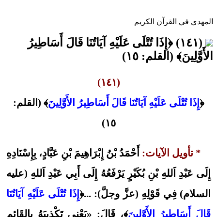
المهدي في القرآن الكريم
(١٤١) ﴿إِذَا تُتْلَى عَلَيْهِ آيَاتُنَا قَالَ أَسَاطِيرُ
الأَوَّلِينَ﴾ (القلم: ١٥)
(١٤١)
﴿
إِذَا تُتْلَى عَلَيْهِ آيَاتُنَا قَالَ أَسَاطِيرُ الأَوَّلِينَ
﴾ (القلم:
١٥)
* تأويل الآيات:
أَحْمَدُ بْنُ إِبْرَاهِيمَ بْنِ عَبَّادٍ، بِإِسْنَادِهِ
إِلَى عَبْدِ اَللهِ بْنِ بُكَيْرٍ يَرْفَعُهُ إِلَى أَبِي عَبْدِ اَللهِ (عليه
السلام) فِي قَوْلِهِ (عزَّ وجلَّ): ...﴿
إِذَا تُتْلَى عَلَيْهِ آيَاتُنَا
قَالَ أَسَاطِيرُ الأَوَّلِينَ
﴾، قَالَ: «يَعْنِي تَكْذِيبَهُ بِالقَائِمِ