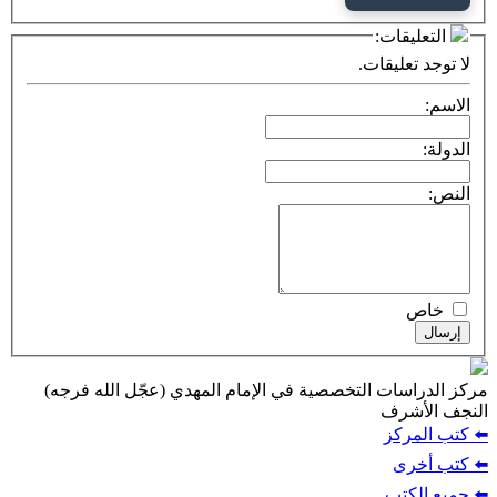
التعليقات:
لا توجد تعليقات.
الاسم:
الدولة:
النص:
خاص
إرسال
مركز الدراسات التخصصية في الإمام المهدي (عجّل الله فرجه)
النجف الأشرف
⬅️ كتب المركز
⬅️ كتب أخرى
⬅️ جميع الكتب