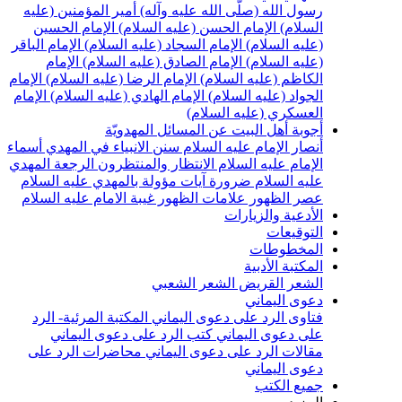
رسول الله (صلّى الله عليه وآله)
أمير المؤمنين (عليه
السلام)
الإمام الحسن (عليه السلام)
الإمام الحسين
(عليه السلام)
الإمام السجاد (عليه السلام)
الإمام الباقر
(عليه السلام)
الإمام الصادق (عليه السلام)
الإمام
الكاظم (عليه السلام)
الإمام الرضا (عليه السلام)
الإمام
الجواد (عليه السلام)
الإمام الهادي (عليه السلام)
الإمام
العسكري (عليه السلام)
أجوبة أهل البيت عن المسائل المهدويّة
أنصار الإمام عليه السلام
سنن الانبياء في المهدي
أسماء
الإمام عليه السلام
الانتظار والمنتظرون
الرجعة
المهدي
عليه السلام ضرورة
آيات مؤولة بالمهدي عليه السلام
عصر الظهور
علامات الظهور
غيبة الامام عليه السلام
الأدعية والزيارات
التوقيعات
المخطوطات
المكتبة الأدبية
الشعر القريض
الشعر الشعبي
دعوى اليماني
فتاوى الرد على دعوى اليماني
المكتبة المرئية- الرد
على دعوى اليماني
كتب الرد على دعوى اليماني
مقالات الرد على دعوى اليماني
محاضرات الرد على
دعوى اليماني
جميع الكتب