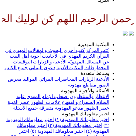
المزيد
من الرحيم اللهم كن لوليك الحجة
المكتبة المهدوية
كتب المركز
كتب أخرى
البحوث والمقالات
المهدي في
القرآن الكريم
المهدي في الأحاديث
أجوبة أهل البيت
عن المسائل المهدويّة
الأدعية والزيارات
التوقيعات
المخطوطات
المكتبة الأدبية
دعوى اليماني
جميع الكتب
وسائط متعددة
الأدعية
الزيارات
المحاضرات
المراثي
المواليد
معرض
الصور
مقاطع مهدوية
الأسئلة والأجوبة المهدوية
الانتظار والمنتظرون
أصحاب الإمام المهدي عليه
السلام
السفراء والفقهاء
علامات الظهور
عصر الغيبة
عصر الظهور
مدعو المهدوية
متفرقة
جميع الأسئلة
اختبر معلوماتك المهدوية
اختبر معلوماتك المهدوية (١)
اختبر معلوماتك المهدوية
(٢)
اختبر معلوماتك المهدوية (٣)
اختبر معلوماتك
المهدوية (٤)
اختبر معلوماتك المهدوية (٥)
اختبر