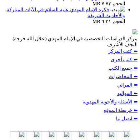
الحجم ٧.٧٣ MB
فكرة الإمام المهدي عليه السلام في الآيات المباركة
والأحاديث الشريفة
الحجم ٦.٣١ MB
مركز الدراسات التخصصية في الإمام المهدي (عجّل الله فرجه)
النجف الأشرف
⬅️ كتب المركز
⬅️ كتب أخرى
⬅️ جميع الكتب
⬅️ المحاضرات
⬅️ المراثي
⬅️ المواليد
⬅️ الأسئلة والأجوبة المهدوية
⬅️ خريطة الموقع
⬅️ اتصل بنا