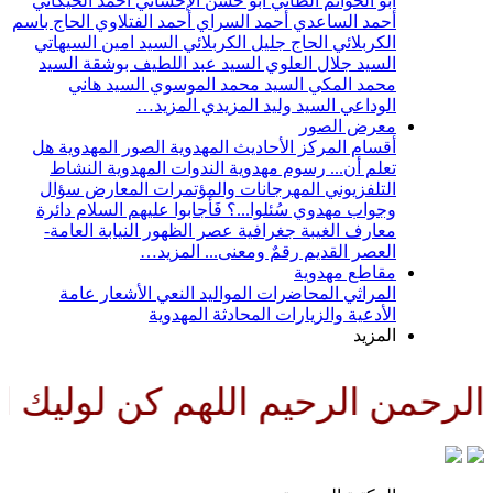
أبو الحواتم الطائي
أبو حسن الإحسائي
أحمد الخيكاني
أحمد الساعدي
أحمد السراي
أحمد الفتلاوي
الحاج باسم
الكربلائي
الحاج جليل الكربلائي
السيد امين السيهاتي
السيد جلال العلوي
السيد عبد اللطيف بوشقة
السيد
محمد المكي
السيد محمد الموسوي
السيد هاني
الوداعي
السيد وليد المزيدي
المزيد…
معرض الصور
أقسام المركز
الأحاديث المهدوية
الصور المهدوية
هل
تعلم أن...
رسوم مهدوية
الندوات المهدوية
النشاط
التلفزيوني
المهرجانات والمؤتمرات
المعارض
سؤال
وجواب مهدوي
سُئلوا...؟ فَأجابوا عليهم السلام
دائرة
معارف الغيبة
جغرافية عصر الظهور
النيابة العامة-
العصر القديم
رقمٌ ومعنى...
المزيد…
مقاطع مهدوية
المراثي
المحاضرات
المواليد
النعي
الأشعار
عامة
الأدعية والزيارات
المحادثة المهدوية
المزيد
رحمن الرحيم اللهم كن لوليك الح