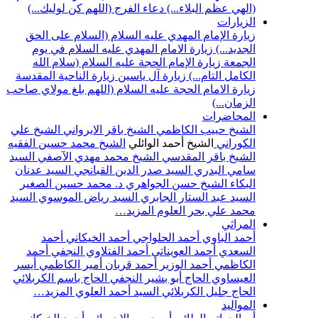
(الهي عظم البلاء...)
دعاء الفرج (اللهم كن لوليك...)
الزيارات
زيارة الإمام المهدي عليه السلام (السلام على الحق
الجديد...)
زيارة الامام المهدي عليه السلام في يوم
الجمعة
زيارة الإمام الحجة عليه السلام (سلام الله
الكامل التام...)
زيارة آل ياسين
زيارة الناحية المقدسة
زيارة الامام الحجة عليه السلام (اللهم بلغ مولاي صاحب
الزمان...)
المحاضرات
الشيخ حبيب الكاظمي
الشيخ باقر الايرواني
الشيخ علي
الكوراني
الشيخ أحمد الوائلي
الشيخ محمد حسين الفقيه
الشيخ باقر المقدسي
الشيخ محمد مهدي الآصفي
السيد
سامي البدري
السيد صدر الدين القبانجي
السيد عدنان
البكاء
الشيخ حسن الجواهري
د. محمد حسين الصغير
السيد عبد الستار الجابري
السيد رياض الموسوي
السيد
محمد علي بحر العلوم
المزيد…
المراثي
أحمد الباوي
أحمد الحلواجي
أحمد الخيكاني
أحمد
السعدي
أحمد العويناتي
أحمد الفتلاوي النجفي
أحمد
الكاظمي
أحمد الوزير
أحمد قربان
أمير الكاظمي
أيسر
العيساوي
الحاج أبو بشير النجفي
الحاج باسم الكربلائي
الحاج جليل الكربلائي
السيد أحمد العلوي
المزيد…
المواليد