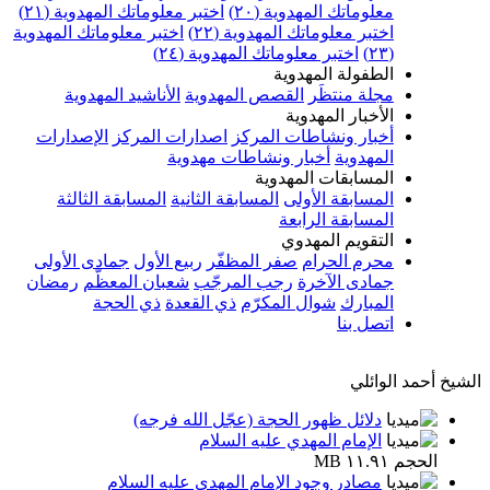
معلوماتك المهدوية (٢٠)
اختبر معلوماتك المهدوية (٢١)
اختبر معلوماتك المهدوية (٢٢)
اختبر معلوماتك المهدوية
(٢٣)
اختبر معلوماتك المهدوية (٢٤)
الطفولة المهدوية
مجلة منتظَر
القصص المهدوية
الأناشيد المهدوية
الأخبار المهدوية
أخبار ونشاطات المركز
اصدارات المركز
الإصدارات
المهدوية
أخبار ونشاطات مهدوية
المسابقات المهدوية
المسابقة الأولى
المسابقة الثانية
المسابقة الثالثة
المسابقة الرابعة
التقويم المهدوي
محرم الحرام
صفر المظفّر
ربيع الأول
جمادى الأولى
جمادى الآخرة
رجب المرجّب
شعبان المعظّم
رمضان
المبارك
شوال المكرّم
ذي القعدة
ذي الحجة
اتصل بنا
الشيخ أحمد الوائلي
دلائل ظهور الحجة (عجّل الله فرجه)
الإمام المهدي عليه السلام
الحجم ١١.٩١ MB
مصادر وجود الإمام المهدي عليه السلام