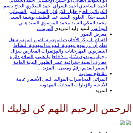
أبو الحواتم الطائي
أبو حسن الإحسائي
أحمد الخيكاني
أحمد الساعدي
أحمد السراي
أحمد الفتلاوي
الحاج باسم
الكربلائي
الحاج جليل الكربلائي
السيد امين السيهاتي
السيد جلال العلوي
السيد عبد اللطيف بوشقة
السيد
محمد المكي
السيد محمد الموسوي
السيد هاني
الوداعي
السيد وليد المزيدي
المزيد…
معرض الصور
أقسام المركز
الأحاديث المهدوية
الصور المهدوية
هل
تعلم أن...
رسوم مهدوية
الندوات المهدوية
النشاط
التلفزيوني
المهرجانات والمؤتمرات
المعارض
سؤال
وجواب مهدوي
سُئلوا...؟ فَأجابوا عليهم السلام
دائرة
معارف الغيبة
جغرافية عصر الظهور
النيابة العامة-
العصر القديم
رقمٌ ومعنى...
المزيد…
مقاطع مهدوية
المراثي
المحاضرات
المواليد
النعي
الأشعار
عامة
الأدعية والزيارات
المحادثة المهدوية
المزيد
رحمن الرحيم اللهم كن لوليك الح