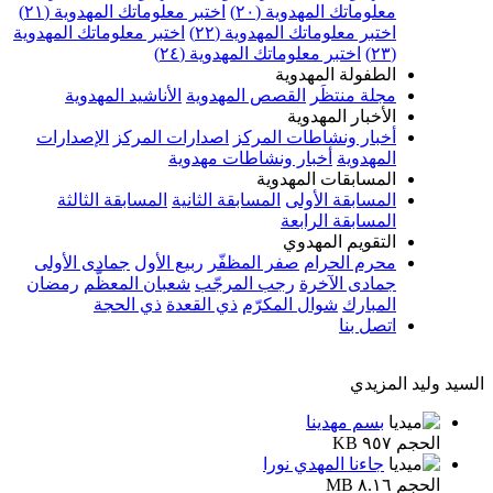
معلوماتك المهدوية (٢٠)
اختبر معلوماتك المهدوية (٢١)
اختبر معلوماتك المهدوية (٢٢)
اختبر معلوماتك المهدوية
(٢٣)
اختبر معلوماتك المهدوية (٢٤)
الطفولة المهدوية
مجلة منتظَر
القصص المهدوية
الأناشيد المهدوية
الأخبار المهدوية
أخبار ونشاطات المركز
اصدارات المركز
الإصدارات
المهدوية
أخبار ونشاطات مهدوية
المسابقات المهدوية
المسابقة الأولى
المسابقة الثانية
المسابقة الثالثة
المسابقة الرابعة
التقويم المهدوي
محرم الحرام
صفر المظفّر
ربيع الأول
جمادى الأولى
جمادى الآخرة
رجب المرجّب
شعبان المعظّم
رمضان
المبارك
شوال المكرّم
ذي القعدة
ذي الحجة
اتصل بنا
السيد وليد المزيدي
بسم مهدينا
الحجم ٩٥٧ KB
جاءنا المهدي نورا
الحجم ٨.١٦ MB