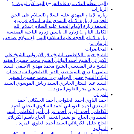
(الهي عظم البلاء...)
دعاء الفرج (اللهم كن لوليك...)
الزيارات
زيارة الإمام المهدي عليه السلام (السلام على الحق
الجديد...)
زيارة الامام المهدي عليه السلام في يوم
الجمعة
زيارة الإمام الحجة عليه السلام (سلام الله
الكامل التام...)
زيارة آل ياسين
زيارة الناحية المقدسة
زيارة الامام الحجة عليه السلام (اللهم بلغ مولاي صاحب
الزمان...)
المحاضرات
الشيخ حبيب الكاظمي
الشيخ باقر الايرواني
الشيخ علي
الكوراني
الشيخ أحمد الوائلي
الشيخ محمد حسين الفقيه
الشيخ باقر المقدسي
الشيخ محمد مهدي الآصفي
السيد
سامي البدري
السيد صدر الدين القبانجي
السيد عدنان
البكاء
الشيخ حسن الجواهري
د. محمد حسين الصغير
السيد عبد الستار الجابري
السيد رياض الموسوي
السيد
محمد علي بحر العلوم
المزيد…
المراثي
أحمد الباوي
أحمد الحلواجي
أحمد الخيكاني
أحمد
السعدي
أحمد العويناتي
أحمد الفتلاوي النجفي
أحمد
الكاظمي
أحمد الوزير
أحمد قربان
أمير الكاظمي
أيسر
العيساوي
الحاج أبو بشير النجفي
الحاج باسم الكربلائي
الحاج جليل الكربلائي
السيد أحمد العلوي
المزيد…
المواليد