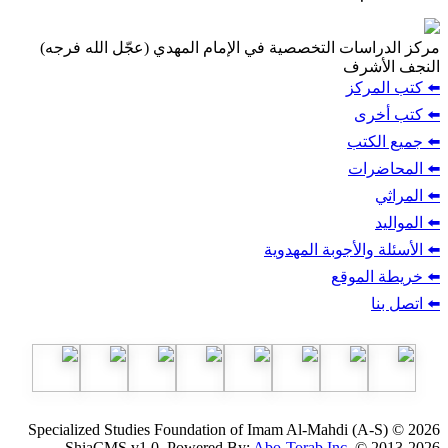
مركز الدراسات التخصصية في الإمام المهدي (عجّل الله فرجه)
النجف الأشرف
⬅️ كتب المركز
⬅️ كتب أخرى
⬅️ جميع الكتب
⬅️ المحاضرات
⬅️ المراثي
⬅️ المواليد
⬅️ الأسئلة والأجوبة المهدوية
⬅️ خريطة الموقع
⬅️ اتصل بنا
Specialized Studies Foundation of Imam Al-Mahdi (A-S) © 2026
ShiaCMS v1.0, Powered By:
Abo-Torab Inc.
© 2013-2026