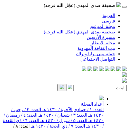
صحيفة صدى المهدي (عجّل الله فرجه)
العربية
فارسی
مجلة الموعود
صحيفة صدى المهدي (عجّل الله فرجه)
مسيرة الأربعين
مجلة الانتظار
بيت الثقافة المهدوية
حملة متى ترانا ونراك
التواصل الاجتماعي
أعداد المجلة
العدد: ١ / جمادي الآخرة / ١٤٣٠ هـ
العدد: ٢ / رجب /
١٤٣٠ هـ
العدد: ٣ / شعبان / ١٤٣٠ هـ
العدد: ٤ / رمضان /
١٤٣٠ هـ
العدد: ٥ / شوال / ١٤٣٠ هـ
العدد: ٦ / ذي القعدة
/ ١٤٣٠ هـ
العدد: ٧ / ذي الحجة / ١٤٣٠ هـ
العدد: ٨ /