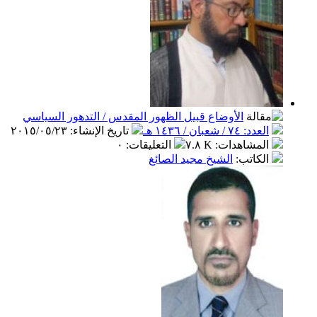
الأوضاع قبيل الظهور المقدس / التدهور السياسي
العدد: ٧٤ / شعبان / ١٤٣٦ هـ
تاريخ الإنشاء
:
٢٠١٥/٠٥/٢٣
المشاهدات
:
٧.٨ K
التعليقات
:
٠
الكاتب
:
الشيخ مجيد الصائغ