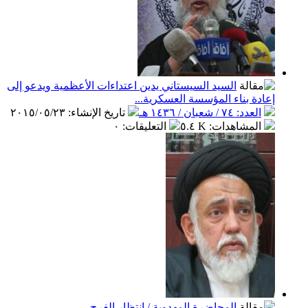
السيد السيستاني يدين اعتداءات الأعظمية ويدعو إلى
إعادة بناء المؤسسة العسكرية...
العدد: ٧٤ / شعبان / ١٤٣٦ هـ
تاريخ الإنشاء
:
٢٠١٥/٠٥/٢٣
المشاهدات
:
٥.٤ K
التعليقات
:
٠
المحاضرة المهدوية / انتظار الفرج