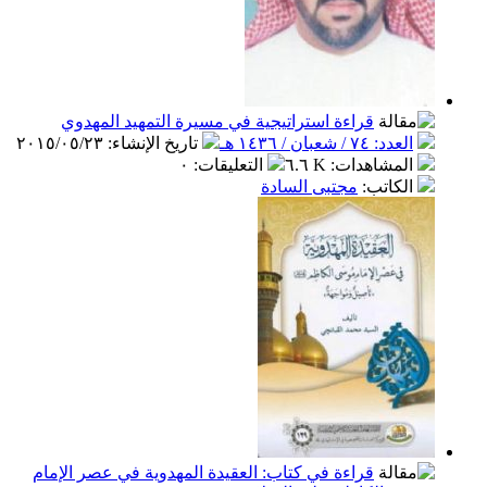
قراءة استراتيجية في مسيرة التمهيد المهدوي
العدد: ٧٤ / شعبان / ١٤٣٦ هـ
تاريخ الإنشاء
:
٢٠١٥/٠٥/٢٣
المشاهدات
:
٦.٦ K
التعليقات
:
٠
الكاتب
:
مجتبى السادة
قراءة في كتاب: العقيدة المهدوية في عصر الإمام