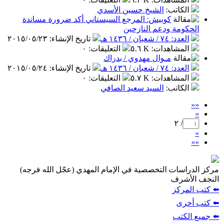
الكاتب
:
الشيخ حسين الأسدي
كوبيش: المرجع السيستاني أكد ضرورة مساندة
الحكومة ودعم النازحين
العدد: ٧٤ / شعبان / ١٤٣٦ هـ
تاريخ الإنشاء
:
٢٠١٥/٠٥/٢٣
المشاهدات
:
٥.٦ K
التعليقات
:
٠
مـوال مهدوي / بدراك
العدد: ٧٤ / شعبان / ١٤٣٦ هـ
تاريخ الإنشاء
:
٢٠١٥/٠٥/٢٤
المشاهدات
:
٥.٧ K
التعليقات
:
٠
الكاتب
:
السيد سعيد الصافي
««
«
/ ٢
»
»»
مركز الدراسات التخصصية في الإمام المهدي (عجّل الله فرجه)
النجف الأشرف
⬅️ كتب المركز
⬅️ كتب أخرى
⬅️ جميع الكتب