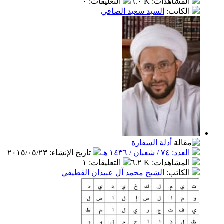
المشاهدات
:
٦.٠ K
التعليقات
:
٠
الكاتب
:
السيد سعيد الصافي
أدلة السفارة
العدد: ٧٤ / شعبان / ١٤٣٦ هـ
تاريخ الإنشاء
:
٢٠١٥/٠٥/٢٣
المشاهدات
:
٦.٢ K
التعليقات
:
١
الكاتب
:
الشيخ محمد آل عبيدان القطيفي