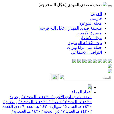
صحيفة صدى المهدي (عجّل الله فرجه)
العربية
فارسی
مجلة الموعود
صحيفة صدى المهدي (عجّل الله فرجه)
مسيرة الأربعين
مجلة الانتظار
بيت الثقافة المهدوية
حملة متى ترانا ونراك
التواصل الاجتماعي
أعداد المجلة
العدد: ١ / جمادي الآخرة / ١٤٣٠ هـ
العدد: ٢ / رجب /
١٤٣٠ هـ
العدد: ٣ / شعبان / ١٤٣٠ هـ
العدد: ٤ / رمضان /
١٤٣٠ هـ
العدد: ٥ / شوال / ١٤٣٠ هـ
العدد: ٦ / ذي القعدة
/ ١٤٣٠ هـ
العدد: ٧ / ذي الحجة / ١٤٣٠ هـ
العدد: ٨ /