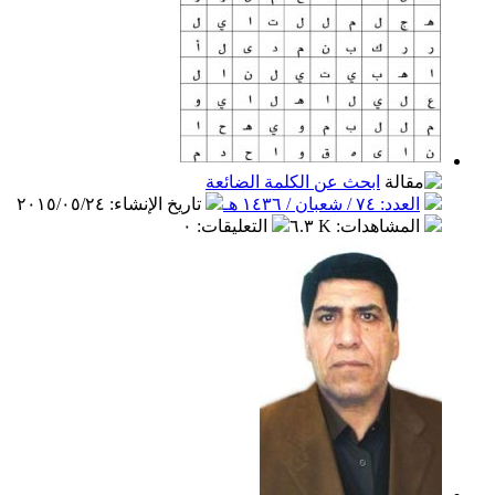
ابحث عن الكلمة الضائعة
العدد: ٧٤ / شعبان / ١٤٣٦ هـ
تاريخ الإنشاء
:
٢٠١٥/٠٥/٢٤
المشاهدات
:
٦.٣ K
التعليقات
:
٠