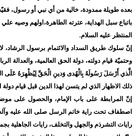
بعده طويلة ممدودة، خالية من أي نبي أو رسول، فقي
باتباع سبل الهداية، عترته الطاهرة،اولهم وصيه علي
المنتظر عليه السلام.
إنّ سلوك طريق السداد والائتمام برسول الرشاد، لا 
وحتميّة قيام دولته، دولة الحق العالمية، والعدالة الر
الَّذي أَرْسَلَ رَسُولَهُ بِالْهُدى ‏وَدينِ الْحَقِّ لِيُظْهِرَهُ عَلَى الدّ
ذلك الاظهار الذي لم يتسن لهذا الدين قبل قيام دولة 
إنّ المرابطة على باب الإمام، والحصول على موضع 
اصطفاف تحت راية خاتم الرسل صلى الله عليه وآله وسل
رايات التشرذم والجهل والتخلف، رايات الجاهلية بجمي