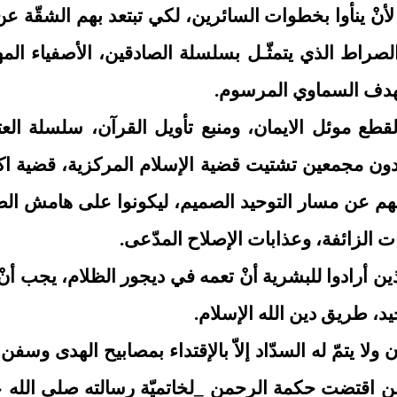
لأنْ ينأوا بخطوات السائرين، لكي تبتعد بهم الشقّة عن
لصراط الذي يتمثّـل بسلسلة الصادقين، الأصفياء المه
الهدف السماوي المرسوم.
قطع موئل الايمان، ومنبع تأويل القرآن، سلسلة ال
 مجمعين تشتيت قضية الإسلام المركزية، قضية اكتم
هم عن مسار التوحيد الصميم، ليكونوا على هامش الط
 الزائفة، وعذابات الإصلاح المدّعى.
الذين أرادوا للبشرية أنْ تعمه في ديجور الظلام، يجب أ
د، طريق دين الله الإسلام.
لا يتمّ له السدّاد إلاّ بالإقتداء بمصابيح الهدى وسفن 
 من اقتضت حكمة الرحمن _لخاتميّة رسالته صلى الله ع