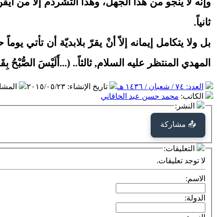
وإنّه لا ينجو من هذا الجهل، وهذا التشرذم إلا من أيق
ثانياً.
بل ولا يتكامل إيمانه إلاّ أنْ يقرّ بلابديّة أن تأتي يو
المهدي المنتظر عليه السلام, ثالثاً.. (...أَلَيْسَ الصُّبْحُ بِقَ
العدد: ٧٤ / شعبان / ١٤٣٦ هـ
تاريخ الإنشاء
:
٢٠١٥/٠٥/٢٣
المشا
الكاتب
:
محمد حسن عبد الخاقاني
النشر:
📤 مشاركة
التعليقات:
لا توجد تعليقات.
الاسم:
الدولة: