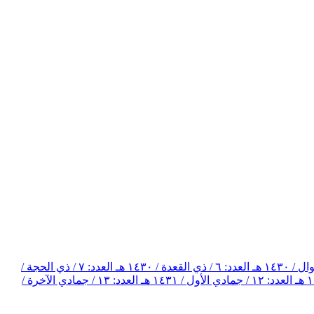
العدد: ٦ / ذي القعدة / ١٤٣٠ هـ
العدد: ٧ / ذي الحجة /
العدد: ١٢ / جمادي الأول / ١٤٣١ هـ
العدد: ١٣ / جمادي الآخرة /