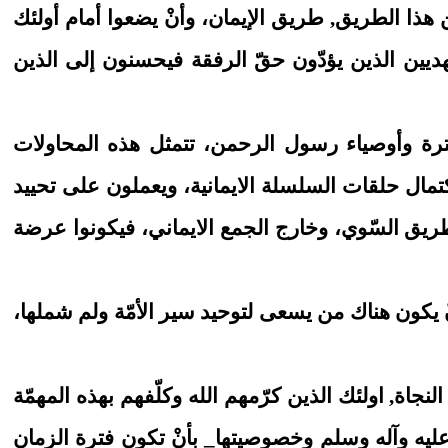
 هذا الطريق, طريق الإيمان، وأنْ يضعوا أمام أولئك
ديين الذين يؤدّون حقّ الرفقة فيحسنون إلى الذين
عترة وأوصياء رسول الرحمن، تتمثل هذه المحاولات
ال حلقات السلسلة الايمانية، ويعملون على تحييد
ريق السّوي، وخارج الجمع الايماني، فيكونوا عرضة
نْ يكون هناك من يسعى لتوحيد سير الأمّة ولم شملها،
النجاة, اولئك الذين كرّمهم الله وكلّفهم بهذه المهمّة
ليه وآله وسلم وخصوصيتها_ بأنْ تكون فترة الزمان