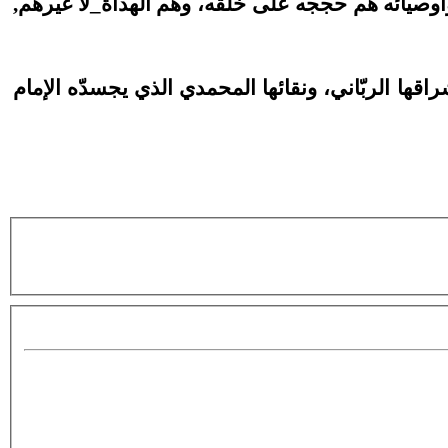
له وأوصيائه هم حججه على خلقه، وهم الهداة_لا غيرهم,
بإشراقها الربّاني، ونقائها المحمدي الذي يجسدّه الإمام