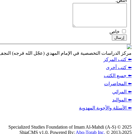
النص:
خاص
إرسال
مركز الدراسات التخصصية في الإمام المهدي (عجّل الله فرجه) النج
⬅️ كتب المركز
⬅️ كتب أخرى
⬅️ جميع الكتب
⬅️ المحاضرات
⬅️ المراثي
⬅️ المواليد
⬅️ الأسئلة والأجوبة المهدوية
Specialized Studies Foundation of Imam Al-Mahdi (A-S) © 2025
ShiaCMS v1.0, Powered By:
Abo-Torab Inc.
© 2013-2025