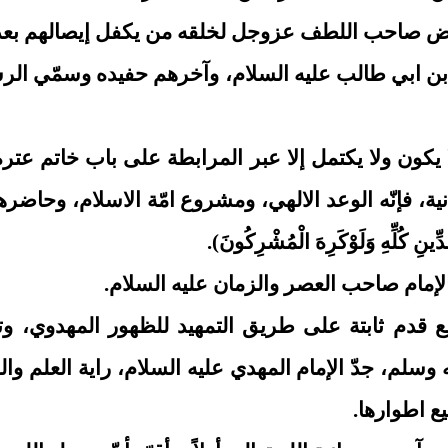
ّض صاحب اللطف عزوجل لخلقه من يكفل إيصالهم بعده 
 بن ابي طالب عليه السلام، وآخرهم حفيده وسمّي الرس
يكون ولا يكتمل إلا عبر المرابطة على باب خاتم عترة 
بانية، فإنّه الوعد الالهي، ومشروع امّة الاسلام، وحاضر
ِينِ كُلِّهِ وَلَوْكَرِهَ الْمُشْرِكُونَ).
الإمام صاحب العصر والزمان عليه السلام.
قدم ثابتة على طريق التمهيد للظهور المهدوي، وتهيئ
م، جدّ الإمام المهدي عليه السلام، راية العلم والقوّ
ع اطوارها.