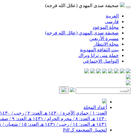
صحيفة صدى المهدي (عجّل الله فرجه)
العربية
فارسی
مجلة الموعود
صحيفة صدى المهدي (عجّل الله فرجه)
مسيرة الأربعين
مجلة الانتظار
بيت الثقافة المهدوية
حملة متى ترانا ونراك
التواصل الاجتماعي
أعداد المجلة
العدد: ١ / جمادي الآخرة / ١٤٣٠ هـ
العدد: ٢ / رجب / ١٤٣٠ هـ
١٤٣٠ هـ
العدد: ٨ / محرم الحرام / ١٤٣١ هـ
العدد: ٩ / صفر / ١٤٣١ هـ
١٤٣١ هـ
العدد: ١٤ / رجب / ١٤٣١ هـ
العدد: ١٥ / شعبان / ١٤٣١ هـ
لتحميل الصحيفة كـ Pdf