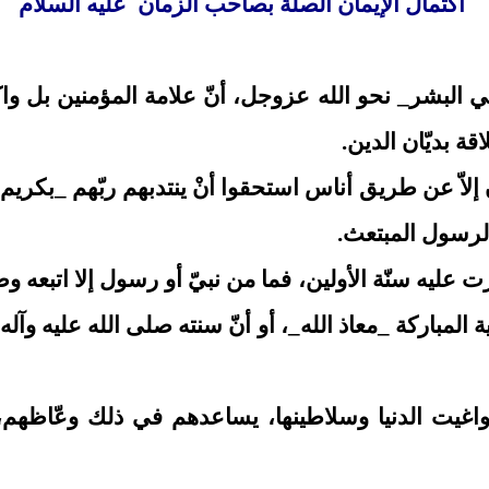
اكتمال الإيمان الصلة بصاحب الزمان عليه السلام
ي البشر_ نحو الله عزوجل، أنّ علامة المؤمنين بل وا
قة بديّان الدين.
ون إلاّ عن طريق أناس استحقوا أنْ ينتدبهم ربّهم _بكر
الرسول المبتعث.
عليه سنّة الأولين، فما من نبيّ أو رسول إلا اتبعه وص
ة المباركة _معاذ الله_، أو أنّ سنته صلى الله عليه 
طواغيت الدنيا وسلاطينها، يساعدهم في ذلك وعّاظه