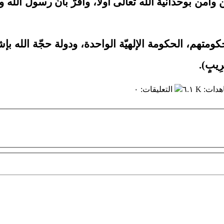
ن وآمن بوحدانية الله تعالى أولاً، وأقرّ بأنّ رسول ال
ماً حكومتهم، الحكومة الإلهيّة الواحدة، ودولة حجّة الله 
رِيبٍ).
هدات
:
٦.١ K
التعليقات
:
٠