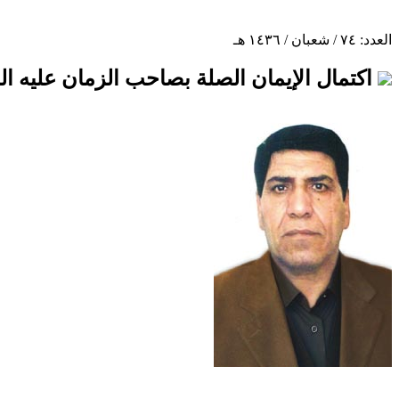
العدد: ٧٤ / شعبان / ١٤٣٦ هـ
اكتمال الإيمان الصلة بصاحب الزمان عليه ال