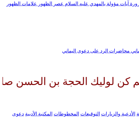
رورة
آيات مؤولة بالمهدي عليه السلام
عصر الظهور
علامات الظهور
ماني
محاضرات الرد على دعوى اليماني
 الحجة بن الحسن صلواتك عليه وع
ة
الأدعية والزيارات
التوقيعات
المخطوطات
المكتبة الأدبية
دعوى