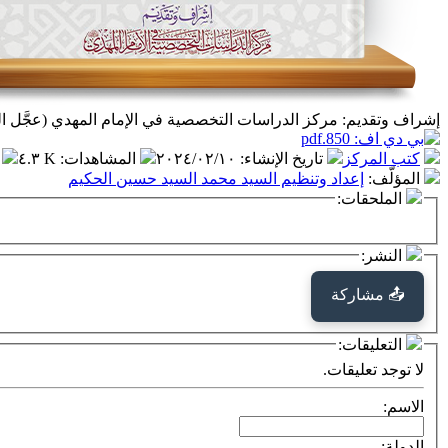
إشراف وتقديم: مركز الدراسات التخصصية في الإمام المهدي (عجَّل ال
كتب المركز
تاريخ الإنشاء
:
٢٠٢٤/٠٢/١٠
المشاهدات
:
٤.٣ K
المؤلّف
:
إعداد وتنظيم السيد محمد السيد حسين الحكيم
الملحقات:
النشر:
📤 مشاركة
التعليقات:
لا توجد تعليقات.
الاسم:
الدولة: