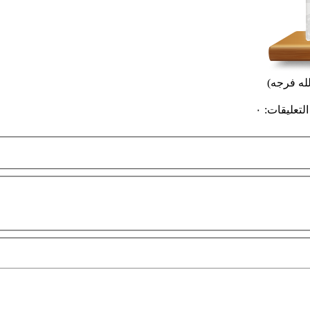
له فرجه)
التعليقات
:
٠