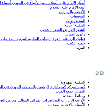
أنصار الإمام عليه السلام
سنن الانبياء في المهدي
أسماء ا
غيبة الامام عليه السلام
الأدعية والزيارات
التوقيعات
المخطوطات
المكتبة الأدبية
الشعر القريض
الشعر الشعبي
دعوى اليماني
فتاوى الرد على دعوى اليماني
المكتبة المرئية- الرد على
جميع الكتب
المزيد
بسم ال
المكتبة المهدوية
كتب المركز
كتب أخرى
البحوث والمقالات
المهدي في الق
اليماني
جميع الكتب
وسائط متعددة
الأدعية
الزيارات
المحاضرات
المراثي
المواليد
معرض الصو
الأسئلة والأجوبة المهدوية