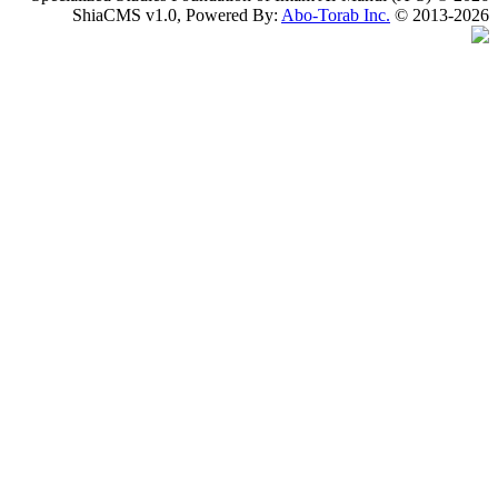
ShiaCMS v1.0, Powered By:
Abo-Torab Inc.