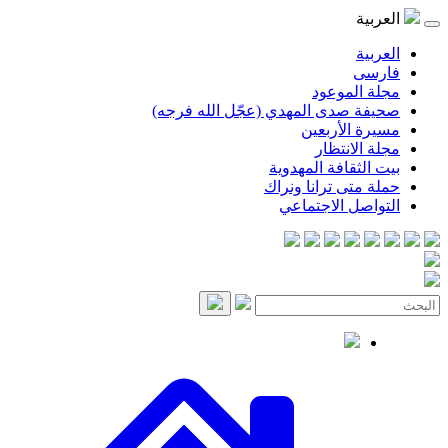
موعود
صدى المهدي (عجّل الله فرجه)
لأربعين
انتظار
قافة المهدوية
ى ترانا ونراك
 الاجتماعي