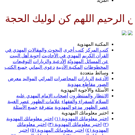
لمزيد
لهم كن لوليك الحجة بن الحسن صل
لمكتبة المهدوية
تب المركز
كتب أخرى
البحوث والمقالات
المهدي في
لقرآن الكريم
المهدي في الأحاديث
أجوبة أهل البيت
ن المسائل المهدويّة
الأدعية والزيارات
التوقيعات
لمخطوطات
المكتبة الأدبية
دعوى اليماني
جميع الكتب
سائط متعددة
لأدعية
الزيارات
المحاضرات
المراثي
المواليد
معرض
لصور
مقاطع مهدوية
لأسئلة والأجوبة المهدوية
لانتظار والمنتظرون
أصحاب الإمام المهدي عليه
لسلام
السفراء والفقهاء
علامات الظهور
عصر الغيبة
صر الظهور
مدعو المهدوية
متفرقة
جميع الأسئلة
ختبر معلوماتك المهدوية
ختبر معلوماتك المهدوية (١)
اختبر معلوماتك المهدوية
اختبر معلوماتك المهدوية (٣)
اختبر معلوماتك
لمهدوية (٤)
اختبر معلوماتك المهدوية (٥)
اختبر