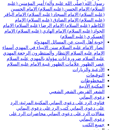
سول الله (صلّى الله عليه وآله)
أمير المؤمنين (عليه
لسلام)
الإمام الحسن (عليه السلام)
الإمام الحسين
عليه السلام)
الإمام السجاد (عليه السلام)
الإمام الباقر
عليه السلام)
الإمام الصادق (عليه السلام)
الإمام
لكاظم (عليه السلام)
الإمام الرضا (عليه السلام)
الإمام
لجواد (عليه السلام)
الإمام الهادي (عليه السلام)
الإمام
لعسكري (عليه السلام)
جوبة أهل البيت عن المسائل المهدويّة
نصار الإمام عليه السلام
سنن الانبياء في المهدي
أسماء
لإمام عليه السلام
الانتظار والمنتظرون
الرجعة
المهدي
ليه السلام ضرورة
آيات مؤولة بالمهدي عليه السلام
صر الظهور
علامات الظهور
غيبة الامام عليه السلام
لأدعية والزيارات
لتوقيعات
لمخطوطات
لمكتبة الأدبية
لشعر القريض
الشعر الشعبي
عوى اليماني
تاوى الرد على دعوى اليماني
المكتبة المرئية- الرد
لى دعوى اليماني
كتب الرد على دعوى اليماني
قالات الرد على دعوى اليماني
محاضرات الرد على
عوى اليماني
ميع الكتب