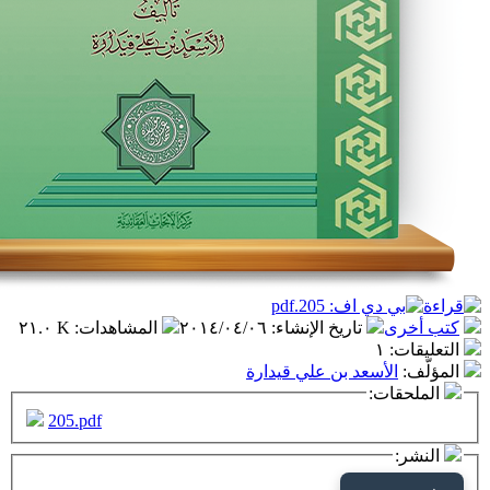
تاريخ الإنشاء
:
٢٠١٤/٠٤/٠٦
المشاهدات
:
٢١.٠ K
١
أسعد بن علي قيدارة
ت:
205.pdf