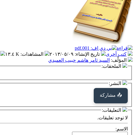
كتب أخرى
تاريخ الإنشاء
:
٢٠١٣/٠٥/٠٩
المشاهدات
:
١٣.٤ K
المؤلّف
:
السيد ثامر هاشم حبيب العميدي
الملحقات:
النشر:
📤 مشاركة
التعليقات:
لا توجد تعليقات.
الاسم: