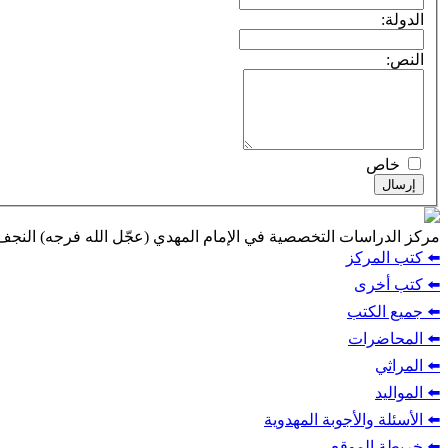
الدولة:
النص:
خاص
إرسال
مركز الدراسات التخصصية في الإمام المهدي (عجّل الله فرجه) النج
⬅️ كتب المركز
⬅️ كتب أخرى
⬅️ جميع الكتب
⬅️ المحاضرات
⬅️ المراثي
⬅️ المواليد
⬅️ الأسئلة والأجوبة المهدوية
⬅️ خريطة الموقع