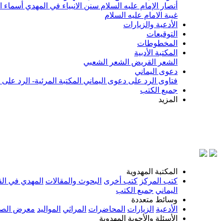
أنصار الإمام عليه السلام
سنن الانبياء في المهدي
أسماء ا
غيبة الامام عليه السلام
الأدعية والزيارات
التوقيعات
المخطوطات
المكتبة الأدبية
الشعر القريض
الشعر الشعبي
دعوى اليماني
فتاوى الرد على دعوى اليماني
المكتبة المرئية- الرد على
جميع الكتب
المزيد
المكتبة المهدوية
كتب المركز
كتب أخرى
البحوث والمقالات
المهدي في الق
اليماني
جميع الكتب
وسائط متعددة
الأدعية
الزيارات
المحاضرات
المراثي
المواليد
معرض الصو
الأسئلة والأجوبة المهدوية