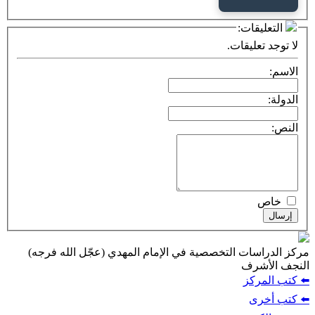
التعليقات:
لا توجد تعليقات.
الاسم:
الدولة:
النص:
خاص
إرسال
مركز الدراسات التخصصية في الإمام المهدي (عجّل الله فرجه)
النجف الأشرف
⬅️ كتب المركز
⬅️ كتب أخرى