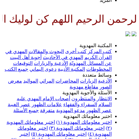
المزيد
رحمن الرحيم اللهم كن لوليك الحج
المكتبة المهدوية
كتب المركز
كتب أخرى
البحوث والمقالات
المهدي في
القرآن الكريم
المهدي في الأحاديث
أجوبة أهل البيت
عن المسائل المهدويّة
الأدعية والزيارات
التوقيعات
المخطوطات
المكتبة الأدبية
دعوى اليماني
جميع الكتب
وسائط متعددة
الأدعية
الزيارات
المحاضرات
المراثي
المواليد
معرض
الصور
مقاطع مهدوية
الأسئلة والأجوبة المهدوية
الانتظار والمنتظرون
أصحاب الإمام المهدي عليه
السلام
السفراء والفقهاء
علامات الظهور
عصر الغيبة
عصر الظهور
مدعو المهدوية
متفرقة
جميع الأسئلة
اختبر معلوماتك المهدوية
اختبر معلوماتك المهدوية (١)
اختبر معلوماتك المهدوية
(٢)
اختبر معلوماتك المهدوية (٣)
اختبر معلوماتك
المهدوية (٤)
اختبر معلوماتك المهدوية (٥)
اختبر