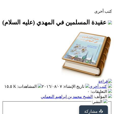
كتب أخرى
عقيدة المسلمين في المهدي (عليه السلام)
كتب أخرى
تاريخ الإنشاء
:
٢٠١٦/٠٨/٠٧
المشاهدات
:
١٥.٥ K
التعليقات
:
٠
المؤلّف
:
الشيخ محمد بن إبراهيم النعماني
النشر:
📤 مشاركة